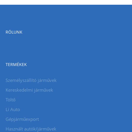
RÓLUNK
TERMÉKEK
Személyszállító járművek
Kereskedelmi járművek
Töltő
Li Auto
Gépjárműexport
Használt autók/járművek