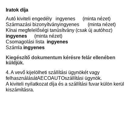
Iratok díja
Autó kiviteli engedély
ingyenes
(minta nézet)
Származási bizonyítvány
ingyenes
(minta nézet)
Kínai megfelelőségi tanúsítvány (csak új autóhoz)
ingyenes
(minta nézet)
Csomagolási lista
ingyenes
Számla
ingyenes
Kiegészítő dokumentum
kérésre felár ellenében
küldjük.
4. A vevő kijelölheti szállítási ügynökét vagy
felhasználását
AECOAUTO
szállítási ügynök.
A kiviteli nyilatkozat díja és a szállítási fuvar külön kerül
kiszámításra.