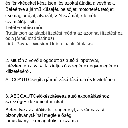
és fényképeket készítsen, és azokat átadja a vevőnek.
Beleértve a jármű külsejét, belsőjét, motorterét, tetőjét,
csomagtartóját, alvázát, VIN-számát, kilométer-
számlálóját stb.
Letét
Fizetési mód
(Kattintson az alábbi fizetési módra az azonnali fizetéshez
és a jármű lezárásához
)
Link: Paypal, WesternUnion, banki átutalás
2. Miután a vevő elégedett az autó állapotával,
intézkedjen a vásárlás teljes összegének egyenlegének
kifizetéséről.
AECOAUTO
segít a jármű vásárlásában és kivitelében
3.
AECOAUTOelőkészítése
az autó exportálásához
szükséges dokumentumokat.
Beleértve az autókiviteli engedélyt, a származási
bizonyítványt,
kínai megfelelőségi
tanúsítvány,
csomagolólista, számla.