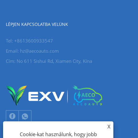
LÉPJEN KAPCSOLATBA VELÜNK
Tel: +8613600933547
Email:
hz@aecoauto.com
Cím: No 611 Sishui Rd, Xiamen City, Kína
X
Cookie-kat használunk, hogy jobb