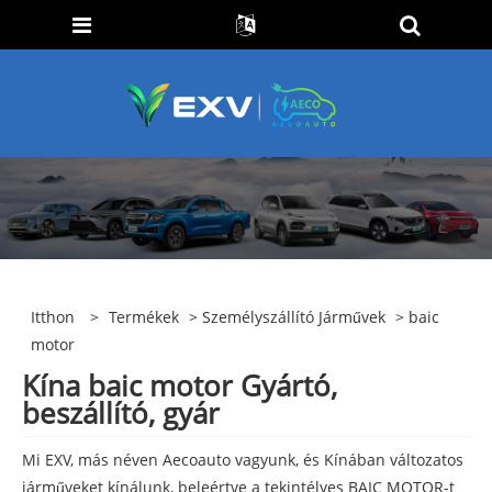
Itthon
>
Termékek
>
Személyszállító Járművek
> baic
motor
Kína baic motor Gyártó,
beszállító, gyár
Mi EXV, más néven Aecoauto vagyunk, és Kínában változatos
járműveket kínálunk, beleértve a tekintélyes BAIC MOTOR-t