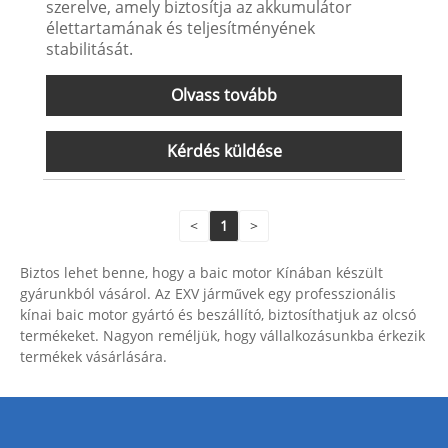
szerelve, amely biztosítja az akkumulátor
élettartamának és teljesítményének
stabilitását.
Olvass tovább
Kérdés küldése
<
1
>
Biztos lehet benne, hogy a baic motor Kínában készült
gyárunkból vásárol. Az EXV járművek egy professzionális
kínai baic motor gyártó és beszállító, biztosíthatjuk az olcsó
termékeket. Nagyon reméljük, hogy vállalkozásunkba érkezik
termékek vásárlására.