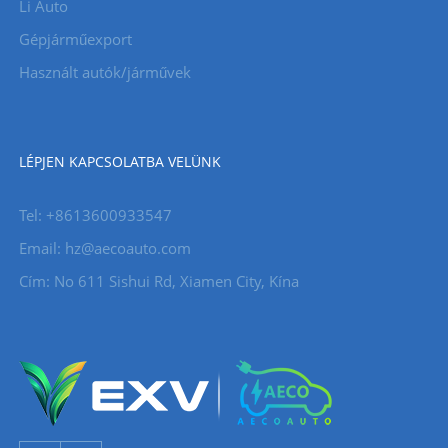
Li Auto
Gépjárműexport
Használt autók/járművek
LÉPJEN KAPCSOLATBA VELÜNK
Tel: +8613600933547
Email:
hz@aecoauto.com
Cím: No 611 Sishui Rd, Xiamen City, Kína