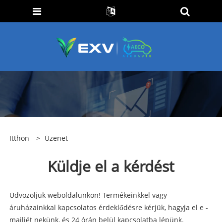
Itthon
>
Üzenet
Küldje el a kérdést
Üdvözöljük weboldalunkon! Termékeinkkel vagy
áruházainkkal kapcsolatos érdeklődésre kérjük, hagyja el e -
mailjét nekünk, és 24 órán belül kapcsolatba lépünk.