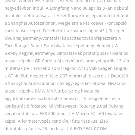
Joyous Wilderness kiadás, 191 900 jüan áron.
|
A második
negyedévben indul. A Dongfeng Nano 06 április 8 -án debütál
hivatalos debütálására.
|
A két Roewe koncepcióautó debütál
a Shanghai Autószalonon. Megjelent a két Roewe -koncepció
kocsi teaser képei. Felkeltették a kíváncsiságodat?
|
Terepen
kívüli teljesítmény/vontatási kapacitás továbbfejlesztett! A
Ford Ranger Super Duty hivatalos képei megjelentek
|
A
GRMN nagyteljesítményű változatának prototípusa? Hivatalos
teaser képek a GR Corolla új verziójáról, amelyet április 13 -án
mutattak be
|
Erõsebb sport légkör: Az új Volkswagen Lingdu
L GT -k több megjelenítése 2,0T motorral felszerelt
|
Debütált
a Shanghai Autószalonon / 53 egységre korlátozva! Hivatalos
teaser képek a BMW M4 Nürburgring hivatalos
együttműködési korlátozott kiadásról
|
A megjelenés és a
konfiguráció frissítve: Új Volkswagen Touareg 2.0tsi Ruiying
verzió indult, ára 558 800 jüan.
|
A Mazda EZ - 60 hivatalos
képei. A formatervezés rendkívül futurisztikus. Első
debütálása április 23 -án lesz.
|
A BYD SEAL 07 DM-I