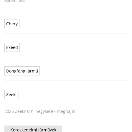
Xiaomi Su7
Chery
Exeed
Dongfeng jármű
Zeekr
2025 Zeekr 001 négykerék-meghajtó
Kereskedelmi járművek