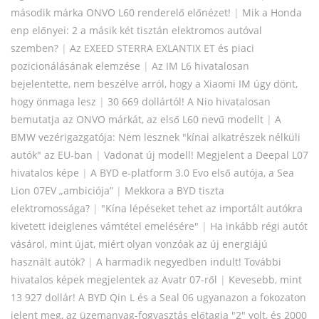
második márka ONVO L60 renderelő előnézet!
|
Mik a Honda
enp előnyei: 2 a másik két tisztán elektromos autóval
szemben?
|
Az EXEED STERRA EXLANTIX ET és piaci
pozicionálásának elemzése
|
Az IM L6 hivatalosan
bejelentette, nem beszélve arról, hogy a Xiaomi IM úgy dönt,
hogy önmaga lesz
|
30 669 dollártól! A Nio hivatalosan
bemutatja az ONVO márkát, az első L60 nevű modellt
|
A
BMW vezérigazgatója: Nem lesznek "kínai alkatrészek nélküli
autók" az EU-ban
|
Vadonat új modell! Megjelent a Deepal L07
hivatalos képe
|
A BYD e-platform 3.0 Evo első autója, a Sea
Lion 07EV „ambiciója”
|
Mekkora a BYD tiszta
elektromossága?
|
"Kína lépéseket tehet az importált autókra
kivetett ideiglenes vámtétel emelésére"
|
Ha inkább régi autót
vásárol, mint újat, miért olyan vonzóak az új energiájú
használt autók?
|
A harmadik negyedben indult! További
hivatalos képek megjelentek az Avatr 07-ről
|
Kevesebb, mint
13 927 dollár! A BYD Qin L és a Seal 06 ugyanazon a fokozaton
jelent meg, az üzemanyag-fogyasztás előtagja "2" volt, és 2000