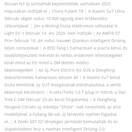
Nissan N7 új színsémát bejelentették, várhatóan 2025
májusában indítják el
|
Chery Fulwin T8
|
A Xiaomi Su7 Ultra
február végén indul, 10 000 egység éves értékesítési
célpontjával.
|
Jön a Wuling tiszta elektromos változata! A
Light EV -t február 14 -én, 2025 -ben indítják
|
Az AVATR 07
Pro+ február 18 -án indul, hauwei Qiankun Intelligent Driving
teljes sorozatával
|
A BYD Tang L hamarosan a piacra kerül, és
továbbfejlesztett méretet és kettős erőátviteli lehetőségeket
kínál mind az EV, mind a DM (kettős módú)
képességekkel.
|
Az új, Pure Electric kis SUV, a Dongfeng
doboztermelés hamarosan készen áll
|
A Xiaomi Yu7 belső
tiszta kémfotók, az SU7 mozgásának előrehaladása, a vetítő
képernyő körülnézni
|
6-ülés/7ülés 1,5 T plug-in hibrid, a Star
Trek C-DM február 23-án kerül forgalomba
|
A Dongfeng
Peugeot-Citroën új márkája "Shijie" -nek nevezhető, az első
modelljével, a Fukang 06-val, új tervezési nyelvet fogadva
el.
|
A Zeekr 007 GT tényleges járművét bemutatták, és ez
alapkivitelben lesz a Haohan Intelligent Driving 2.0