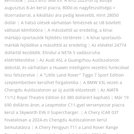
kémfotók
|
2025 BYD Seal EV: A BYD 2025-ös új autója
augusztus 8-án kerül piacra, 800V-os nagyfeszültségű +
lézerradarral, a kikiáltási ára pedig kevesebb, mint 28050
dollár
|
A hátsó ülések várhatóan felnéznek az U8 bővített
változat kémfotóira
|
A másolattól az eredetiig, a kínai
márkájú sportautók fejlődési története
|
A kínai sportautó-
márkák fejlődése a másolttól az eredetiig
|
Az elővétel 24774
dollártól kezdődik. Elindul a NETA S vadászruha
előértékesítése
|
Az Audi A5L a Guangzhou Autószalonon
debütál, és várhatóan a Huawei intelligens vezetési funkcióval
lesz felszerelve
|
A "Little Land Rover" Tiggo 7 Sport Edition
szeptemberben kerülhet forgalomba
|
A BMW X3L vezeti a
Chengdu Autószalonon az új autók előzetesét
|
Az AVATR
11/12 Royal Theatre Edition 63 380 dollárért kapható
|
Már 19
690 dolláros áron, a Leapmotor C11-gyel versenyezve piacra
kerül a Skyworth EV6 II Supercharger.
|
A Chery iCAR 03T
hivatalosan a 2024-es Chengdu Autószalonon kerül
bemutatásra
|
A Chery Fengyun T11 a Land Rover Range