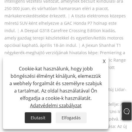
intelligens vezetési változat, amelynek becsült kiindulási ára
250 000 jüan, és várhatóan hamarosan eléri a piacot,
márkakereskedésekbe érkezett.
|
A tiszta elektromos közepes
méretű SUV-ként elhelyezve a GAC ​​Honda P7 holnap este
indul.
|
A Deepal G318 Carefree Crossing Edition kiadás,
amely gazdag terepi készletekkel és egyetlen/kettős motoros
opcióval kapható, április 18-án indul.
|
A Jiexun Shanhai T1
négykerék-meghajtó verziójának hivatalos képe: Premiering a
Shanghai Autószalonon / Májusban, CLTC Pure Electric Range
X
220 km.
|
A 2025-ös Panda Mini Yuanqi Bear korlátozott
Cookie-kat használunk, hogy jobb
időtartamú vételárával 44 900 jüan és 210 kilométer
böngészési élményt kínáljunk, elemezzük
tartományban indul.
|
Az új Ideal L6 hivatalos képei
a webhely forgalmát és személyre szabjuk
debütálnak a Shanghai Autószalonon. Ez egy vadonatúj Lidar-
a tartalmat. Az oldal használatával Ön
t fog elfogadni, és egy továbbfejlesztett chipet fog
elfogadja a cookie-k használatát.
készíteni.
|
A Tianyuan Intelligens Építészet első modellje: Az
Adatvédelmi szabályzat
új Lynk & Co hivatalos képei kiadták
|
Az új Chang'an Uni-V
Elutasít
Elfogadás
alkalmazásképe: Azonnal átalakul egy "Hot Hatch" kupévá. A
feketés megjelenés nagyon jó.
|
Új elülső arc kialakítása: Az új