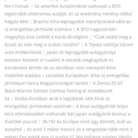
km-t futnak.
|
Az amerikai kutatóintézet szétszedi a BYD
legolcsóbb elektromos autóját, és az eredmény remény nélkül
hagyta őket
|
Brazília Kína legnagyobb exportpiacává válik az
új energetikai járművek számára
|
A BYD nagyszerűen
megnyitja első üzletét a Karib-térségben
|
"Csak találd meg a
kínait, és már meg is tudod csinálni"
|
A Toyota leállítja három
autó értékesítését
|
Japán öt legnagyobb autógyártója
közösen követett el csalást! A vezetők meghajoltak és
bocsánatot kértek, de az akcióban nem szerepelt kínai
modellek eladása
|
Leszállás Európában: Kína új energetikai
járműipari lánca Magyarországon landol
|
A Denza Z9 GT
Black Warrior Edition Combat Feeling-el mutatkozott
be
|
Közép-Ázsiában azok a legjobbak, akik kínai új
energetikai járműveket vezetnek
|
A kínai autógyártók teljes
körű ellentámadást indítanak! Két japán autógyártó kivonul a
thaiföldi piacról
|
38,1%! Az Európai Unió úgy döntött, leáll az
asztaltól
|
Az autó 5 méter hosszú és a tengelytáv több mint 3
méter! Egy másik apa új autója 27 564 dolláros szinten ideális