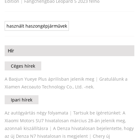
Edition
|
Fangchengbao Leopard 5 2023 felhő
használt haszongépjárművek
Hír
Céges hírek
A Baojun Yueye Plus áprilisban jelenik meg
|
Gratulálunk a
Xiamen Aecoauto Technology Co., Ltd. -nek.
Ipari hírek
Az autógyártás négy folyamata
|
Tartsuk be ígéretünket: A
Xiaomi Motors SU7 hivatalosan március 28-án jelenik meg,
azonnali kiszállításra
|
A Denza hivatalosan bejelentette, hogy
az új Denza N7 hivatalosan is megjelent
|
Chery új