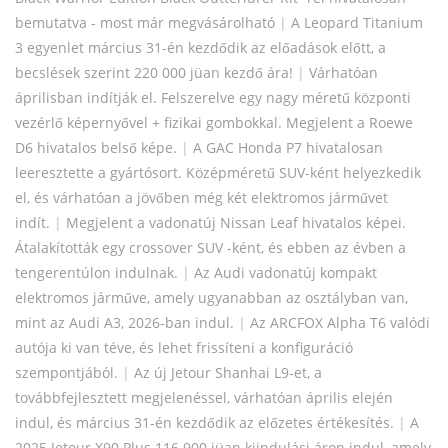
bemutatva - most már megvásárolható
|
A Leopard Titanium
3 egyenlet március 31-én kezdődik az előadások előtt, a
becslések szerint 220 000 jüan kezdő ára!
|
Várhatóan
áprilisban indítják el. Felszerelve egy nagy méretű központi
vezérlő képernyővel + fizikai gombokkal. Megjelent a Roewe
D6 hivatalos belső képe.
|
A GAC Honda P7 hivatalosan
leeresztette a gyártósort. Középméretű SUV-ként helyezkedik
el, és várhatóan a jövőben még két elektromos járművet
indít.
|
Megjelent a vadonatúj Nissan Leaf hivatalos képei.
Átalakították egy crossover SUV -ként, és ebben az évben a
tengerentúlon indulnak.
|
Az Audi vadonatúj kompakt
elektromos járműve, amely ugyanabban az osztályban van,
mint az Audi A3, 2026-ban indul.
|
Az ARCFOX Alpha T6 valódi
autója ki van téve, és lehet frissíteni a konfiguráció
szempontjából.
|
Az új Jetour Shanhai L9-et, a
továbbfejlesztett megjelenéssel, várhatóan április elején
indul, és március 31-én kezdődik az előzetes értékesítés.
|
A
2025 Jetour X90 Plus 116 900 jüan kiindulási áron indul, amely