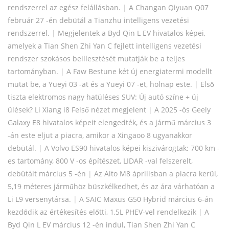
rendszerrel az egész felállásban.
|
A Changan Qiyuan Q07
február 27 -én debütál a Tianzhu intelligens vezetési
rendszerrel.
|
Megjelentek a Byd Qin L EV hivatalos képei,
amelyek a Tian Shen Zhi Yan C fejlett intelligens vezetési
rendszer szokásos beillesztését mutatják be a teljes
tartományban.
|
A Faw Bestune két új energiatermi modellt
mutat be, a Yueyi 03 -at és a Yueyi 07 -et, holnap este.
|
Első
tiszta elektromos nagy hatüléses SUV: Új autó színe + új
ülések? Li Xiang i8 Felső nézet megjelent
|
A 2025 -ös Geely
Galaxy E8 hivatalos képeit elengedték, és a jármű március 3
-án este eljut a piacra, amikor a Xingaoo 8 ugyanakkor
debütál.
|
A Volvo ES90 hivatalos képei kiszivárogtak: 700 km -
es tartomány, 800 V -os építészet, LIDAR -val felszerelt,
debütált március 5 -én
|
Az Aito M8 áprilisban a piacra kerül,
5,19 méteres járműhöz büszkélkedhet, és az ára várhatóan a
Li L9 versenytársa.
|
A SAIC Maxus G50 Hybrid március 6-án
kezdődik az értékesítés előtti, 1,5L PHEV-vel rendelkezik
|
A
Byd Qin L EV március 12 -én indul, Tian Shen Zhi Yan C