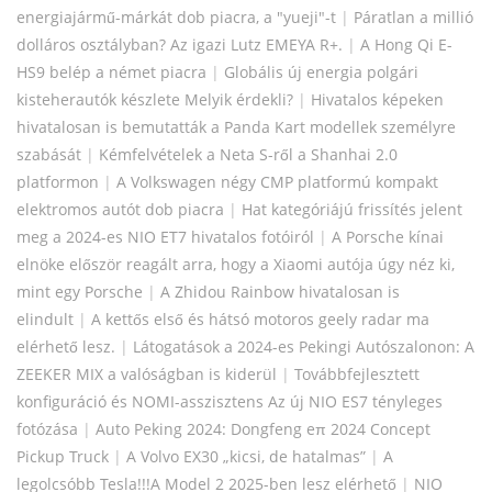
energiajármű-márkát dob ​​piacra, a "yueji"-t
|
Páratlan a millió
dolláros osztályban? Az igazi Lutz EMEYA R+.
|
A Hong Qi E-
HS9 belép a német piacra
|
Globális új energia polgári
kisteherautók készlete Melyik érdekli?
|
Hivatalos képeken
hivatalosan is bemutatták a Panda Kart modellek személyre
szabását
|
Kémfelvételek a Neta S-ről a Shanhai 2.0
platformon
|
A Volkswagen négy CMP platformú kompakt
elektromos autót dob ​​piacra
|
Hat kategóriájú frissítés jelent
meg a 2024-es NIO ET7 hivatalos fotóiról
|
A Porsche kínai
elnöke először reagált arra, hogy a Xiaomi autója úgy néz ki,
mint egy Porsche
|
A Zhidou Rainbow hivatalosan is
elindult
|
A kettős első és hátsó motoros geely radar ma
elérhető lesz.
|
Látogatások a 2024-es Pekingi Autószalonon: A
ZEEKER MIX a valóságban is kiderül
|
Továbbfejlesztett
konfiguráció és NOMI-asszisztens Az új NIO ES7 tényleges
fotózása
|
Auto Peking 2024: Dongfeng eπ 2024 Concept
Pickup Truck
|
A Volvo EX30 „kicsi, de hatalmas”
|
A
legolcsóbb Tesla!!!A Model 2 2025-ben lesz elérhető
|
NIO