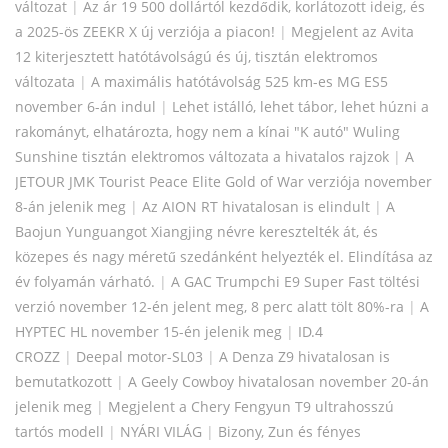
változat
|
Az ár 19 500 dollártól kezdődik, korlátozott ideig, és
a 2025-ös ZEEKR X új verziója a piacon!
|
Megjelent az Avita
12 kiterjesztett hatótávolságú és új, tisztán elektromos
változata
|
A maximális hatótávolság 525 km-es MG ES5
november 6-án indul
|
Lehet istálló, lehet tábor, lehet húzni a
rakományt, elhatározta, hogy nem a kínai "K autó" Wuling
Sunshine tisztán elektromos változata a hivatalos rajzok
|
A
JETOUR JMK Tourist Peace Elite Gold of War verziója november
8-án jelenik meg
|
Az AION RT hivatalosan is elindult
|
A
Baojun Yunguangot Xiangjing névre keresztelték át, és
közepes és nagy méretű szedánként helyezték el. Elindítása az
év folyamán várható.
|
A GAC Trumpchi E9 Super Fast töltési
verzió november 12-én jelent meg, 8 perc alatt tölt 80%-ra
|
A
HYPTEC HL november 15-én jelenik meg
|
ID.4
CROZZ
|
Deepal motor-SL03
|
A Denza Z9 hivatalosan is
bemutatkozott
|
A Geely Cowboy hivatalosan november 20-án
jelenik meg
|
Megjelent a Chery Fengyun T9 ultrahosszú
tartós modell
|
NYÁRI VILÁG
|
Bizony, Zun és fényes