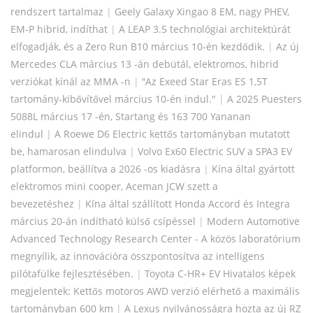
rendszert tartalmaz
|
Geely Galaxy Xingao 8 EM, nagy PHEV,
EM-P hibrid, indíthat
|
A LEAP 3.5 technológiai architektúrát
elfogadják, és a Zero Run B10 március 10-én kezdődik.
|
Az új
Mercedes CLA március 13 -án debütál, elektromos, hibrid
verziókat kínál az MMA -n
|
"Az Exeed Star Eras ES 1,5T
tartomány-kibővítővel március 10-én indul."
|
A 2025 Puesters
5088L március 17 -én, Startang és 163 700 Yananan
elindul
|
A Roewe D6 Electric kettős tartományban mutatott
be, hamarosan elindulva
|
Volvo Ex60 Electric SUV a SPA3 EV
platformon, beállítva a 2026 -os kiadásra
|
Kína által gyártott
elektromos mini cooper, Aceman JCW szett a
bevezetéshez
|
Kína által szállított Honda Accord és Integra
március 20-án indítható külső csípéssel
|
Modern Automotive
Advanced Technology Research Center - A közös laboratórium
megnyílik, az innovációra összpontosítva az intelligens
pilótafülke fejlesztésében.
|
Toyota C-HR+ EV Hivatalos képek
megjelentek: Kettős motoros AWD verzió elérhető a maximális
tartományban 600 km
|
A Lexus nyilvánosságra hozta az új RZ