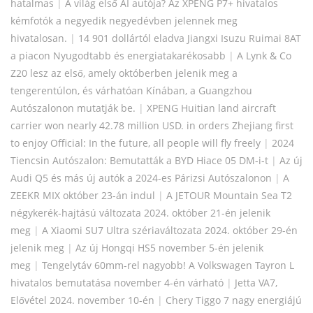
hatalmas
|
A világ első AI autója? Az XPENG P7+ hivatalos
kémfotók a negyedik negyedévben jelennek meg
hivatalosan.
|
14 901 dollártól eladva Jiangxi Isuzu Ruimai 8AT
a piacon Nyugodtabb és energiatakarékosabb
|
A Lynk & Co
Z20 lesz az első, amely októberben jelenik meg a
tengerentúlon, és várhatóan Kínában, a Guangzhou
Autószalonon mutatják be.
|
XPENG Huitian land aircraft
carrier won nearly 42.78 million USD. in orders Zhejiang first
to enjoy Official: In the future, all people will fly freely
|
2024
Tiencsin Autószalon: Bemutatták a BYD Hiace 05 DM-i-t
|
Az új
Audi Q5 és más új autók a 2024-es Párizsi Autószalonon
|
A
ZEEKR MIX október 23-án indul
|
A JETOUR Mountain Sea T2
négykerék-hajtású változata 2024. október 21-én jelenik
meg
|
A Xiaomi SU7 Ultra szériaváltozata 2024. október 29-én
jelenik meg
|
Az új Hongqi HS5 november 5-én jelenik
meg
|
Tengelytáv 60mm-rel nagyobb! A Volkswagen Tayron L
hivatalos bemutatása november 4-én várható
|
Jetta VA7,
Elővétel 2024. november 10-én
|
Chery Tiggo 7 nagy energiájú