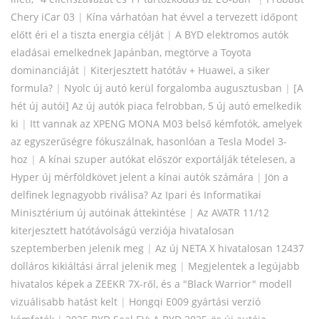
Chery iCar 03
|
Kína várhatóan hat évvel a tervezett időpont
előtt éri el a tiszta energia célját
|
A BYD elektromos autók
eladásai emelkednek Japánban, megtörve a Toyota
dominanciáját
|
Kiterjesztett hatótáv + Huawei, a siker
formula?
|
Nyolc új autó kerül forgalomba augusztusban
|
[A
hét új autói] Az új autók piaca felrobban, 5 új autó emelkedik
ki
|
Itt vannak az XPENG MONA M03 belső kémfotók, amelyek
az egyszerűségre fókuszálnak, hasonlóan a Tesla Model 3-
hoz
|
A kínai szuper autókat először exportálják tételesen, a
Hyper új mérföldkövet jelent a kínai autók számára
|
Jön a
delfinek legnagyobb riválisa? Az Ipari és Informatikai
Minisztérium új autóinak áttekintése
|
Az AVATR 11/12
kiterjesztett hatótávolságú verziója hivatalosan
szeptemberben jelenik meg
|
Az új NETA X hivatalosan 12437
dolláros kikiáltási árral jelenik meg
|
Megjelentek a legújabb
hivatalos képek a ZEEKR 7X-ről, és a "Black Warrior" modell
vizuálisabb hatást kelt
|
Hongqi E009 gyártási verzió