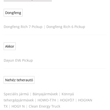
Dongfeng
Dongfeng Rich 7 Pickup
|
Dongfeng Rich 6 Pickup
Akkor
Dayun EV6 Pickup
Nehéz teherautó
Speciális jármű
|
Bányajárművek
|
Könnyű
tehergépjárművek
|
HOWO-T7H
|
HOGYÓ7
|
HOGYAN
TX
|
HOGY N
|
Clean Energy Truck