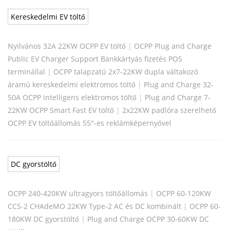
Kereskedelmi EV töltő
Nyilvános 32A 22KW OCPP EV töltő
|
OCPP Plug and Charge
Public EV Charger Support Bankkártyás fizetés POS
terminállal
|
OCPP talapzatú 2x7-22KW dupla váltakozó
áramú kereskedelmi elektromos töltő
|
Plug and Charge 32-
50A OCPP intelligens elektromos töltő
|
Plug and Charge 7-
22KW OCPP Smart Fast EV töltő
|
2x22KW padlóra szerelhető
OCPP EV töltőállomás 55"-es reklámképernyővel
DC gyorstöltő
OCPP 240-420KW ultragyors töltőállomás
|
OCPP 60-120KW
CCS-2 CHAdeMO 22KW Type-2 AC és DC kombinált
|
OCPP 60-
180KW DC gyorstöltő
|
Plug and Charge OCPP 30-60KW DC