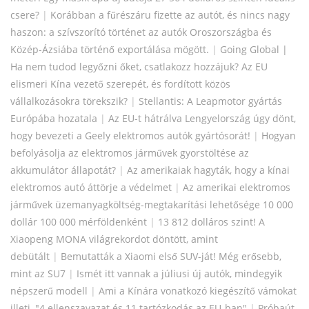
csere?
|
Korábban a fűrészáru fizette az autót, és nincs nagy
haszon: a szívszorító történet az autók Oroszországba és
Közép-Ázsiába történő exportálása mögött.
|
Going Global |
Ha nem tudod legyőzni őket, csatlakozz hozzájuk? Az EU
elismeri Kína vezető szerepét, és fordított közös
vállalkozásokra törekszik?
|
Stellantis: A Leapmotor gyártás
Európába hozatala
|
Az EU-t hátrálva Lengyelország úgy dönt,
hogy bevezeti a Geely elektromos autók gyártósorát!
|
Hogyan
befolyásolja az elektromos járművek gyorstöltése az
akkumulátor állapotát?
|
Az amerikaiak hagyták, hogy a kínai
elektromos autó áttörje a védelmet
|
Az amerikai elektromos
járművek üzemanyagköltség-megtakarítási lehetősége 10 000
dollár 100 000 mérföldenként
|
13 812 dolláros szint! A
Xiaopeng MONA világrekordot döntött, amint
debütált
|
Bemutatták a Xiaomi első SUV-ját! Még erősebb,
mint az SU7
|
Ismét itt vannak a júliusi új autók, mindegyik
népszerű modell
|
Ami a Kínára vonatkozó kiegészítő vámokat
illeti, "4 ellenszavazat és 11 tartózkodás az EU-ban"
|
Próbaút