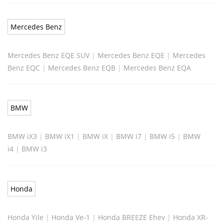
Mercedes Benz
Mercedes Benz EQE SUV
|
Mercedes Benz EQE
|
Mercedes
Benz EQC
|
Mercedes Benz EQB
|
Mercedes Benz EQA
BMW
BMW iX3
|
BMW iX1
|
BMW iX
|
BMW i7
|
BMW i5
|
BMW
i4
|
BMW i3
Honda
Honda Yile
|
Honda Ve-1
|
Honda BREEZE Ehev
|
Honda XR-