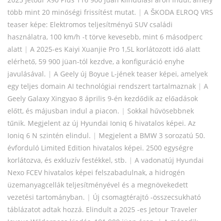
több mint 20 minőségi frissítést mutat.
|
A ŠKODA ELROQ VRS
teaser képe: Elektromos teljesítményű SUV családi
használatra, 100 km/h -t törve kevesebb, mint 6 másodperc
alatt
|
A 2025-es Kaiyi Xuanjie Pro 1,5L korlátozott idő alatt
elérhető, 59 900 jüan-tól kezdve, a konfiguráció enyhe
javulásával.
|
A Geely új Boyue L-jének teaser képei, amelyek
egy teljes domain AI technológiai rendszert tartalmaznak
|
A
Geely Galaxy Xingyao 8 április 9-én kezdődik az előadások
előtt, és májusban indul a piacon.
|
Sokkal hűvösebbnek
tűnik. Megjelent az új Hyundai Ioniq 6 hivatalos képei. Az
Ioniq 6 N szintén elindul.
|
Megjelent a BMW 3 sorozatú 50.
évforduló Limited Edition hivatalos képei. 2500 egységre
korlátozva, és exkluzív festékkel, stb.
|
A vadonatúj Hyundai
Nexo FCEV hivatalos képei felszabadulnak, a hidrogén
üzemanyagcellák teljesítményével és a megnövekedett
vezetési tartományban.
|
Új csomagtérajtó -összecsukható
táblázatot adtak hozzá. Elindult a 2025 -es Jetour Traveler