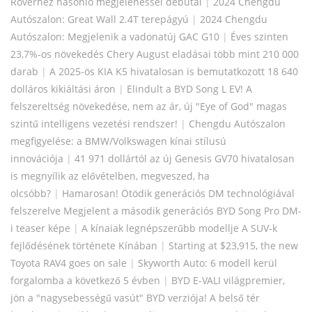
Roverhez hasonló megjelenéssel debütál
|
2024 Chengdu
Autószalon: Great Wall 2.4T terepágyú
|
2024 Chengdu
Autószalon: Megjelenik a vadonatúj GAC G10
|
Éves szinten
23,7%-os növekedés Chery August eladásai több mint 210 000
darab
|
A 2025-ös KIA K5 hivatalosan is bemutatkozott 18 640
dolláros kikiáltási áron
|
Elindult a BYD Song L EV! A
felszereltség növekedése, nem az ár, új "Eye of God" magas
szintű intelligens vezetési rendszer!
|
Chengdu Autószalon
megfigyelése: a BMW/Volkswagen kínai stílusú
innovációja
|
41 971 dollártól az új Genesis GV70 hivatalosan
is megnyílik az elővételben, megveszed, ha
olcsóbb?
|
Hamarosan! Ötödik generációs DM technológiával
felszerelve Megjelent a második generációs BYD Song Pro DM-
i teaser képe
|
A kínaiak legnépszerűbb modellje A SUV-k
fejlődésének története Kínában
|
Starting at $23,915, the new
Toyota RAV4 goes on sale
|
Skyworth Auto: 6 modell kerül
forgalomba a következő 5 évben
|
BYD E-VALI világpremier,
jön a "nagysebességű vasút" BYD verziója! A belső tér