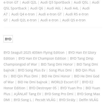
e-tron GT
|
Audi Q2L
|
Audi Q3 Sportback
|
Audi Q5L
|
Audi
Q5L Sportback
|
Audi Q6
|
Audi A6L
|
Audi A4L
|
Audi
A7
|
Audi Q4 e-tron
|
Audi e-tron GT
|
Audi RS e-tron
GT
|
Audi Q2L e-tron
|
Audi e-tron
|
Audi Q5 e-tron
BYD
BYD Seagull 2025 405km Flying Edition
|
BYD Han EV Glory
Edition
|
BYD Han EV Champion Edition
|
BYD Tang Dmp
Championgod of War
|
BID Tang Dmi Honor
|
BID Tang Dmi
bajnok
|
BYD Song Plus Ev
|
Song Plus Dmi
|
BID Qin Plus
Ev
|
BID Qin Plus Dmi
|
BID He Dmi Honor
|
BID He Dmi God
of War
|
BID He Dmi bajnok
|
WORLD Escort 07
|
BYD E2
Honor Edition
|
BYD Destroyer 05
|
BYD Yuan Pro
|
BID Yuan
Plus
|
AJÁNLAT Tang EV
|
BYD Song Pro Dmi
|
BYD Song Max
DMI
|
BYD Song L
|
Pecsét VILÁG
|
BYD Sirály
|
Delfin VILÁG