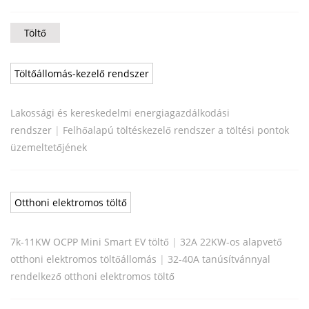
Töltő
Töltőállomás-kezelő rendszer
Lakossági és kereskedelmi energiagazdálkodási
rendszer
|
Felhőalapú töltéskezelő rendszer a töltési pontok
üzemeltetőjének
Otthoni elektromos töltő
7k-11KW OCPP Mini Smart EV töltő
|
32A 22KW-os alapvető
otthoni elektromos töltőállomás
|
32-40A tanúsítvánnyal
rendelkező otthoni elektromos töltő