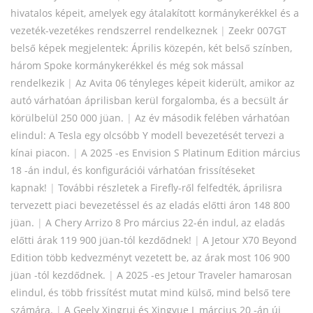
hivatalos képeit, amelyek egy átalakított kormánykerékkel és a
vezeték-vezetékes rendszerrel rendelkeznek
|
Zeekr 007GT
belső képek megjelentek: Április közepén, két belső színben,
három Spoke kormánykerékkel és még sok mással
rendelkezik
|
Az Avita 06 tényleges képeit kiderült, amikor az
autó várhatóan áprilisban kerül forgalomba, és a becsült ár
körülbelül 250 000 jüan.
|
Az év második felében várhatóan
elindul: A Tesla egy olcsóbb Y modell bevezetését tervezi a
kínai piacon.
|
A 2025 -es Envision S Platinum Edition március
18 -án indul, és konfigurációi várhatóan frissítéseket
kapnak!
|
További részletek a Firefly-ről felfedték, áprilisra
tervezett piaci bevezetéssel és az eladás előtti áron 148 800
jüan.
|
A Chery Arrizo 8 Pro március 22-én indul, az eladás
előtti árak 119 900 jüan-tól kezdődnek!
|
A Jetour X70 Beyond
Edition több kedvezményt vezetett be, az árak most 106 900
jüan -tól kezdődnek.
|
A 2025 -es Jetour Traveler hamarosan
elindul, és több frissítést mutat mind külső, mind belső tere
számára.
|
A Geely Xingrui és Xingyue L március 20 -án új