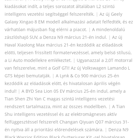
kiadásokat indít, a teljes sorozatot általában L2 szintű
intelligens vezetési segítséggel felszerelték.
|
Az új Geely
Galaxy Xingao 8 EM modell alkalmazási adatait felfedték, és ez
várhatóan májusban fog elérni a piacot.
|
A mindenoldalú
zászlóshajó SUV, a Denza N9 március 21-én indul.
|
Az új
Haval Xiaolong Max március 21-én kezdődik az előadások
előtti, teljesen frissített formatervezéssel, amely belső stílusú,
a Li Auto modellekre emlékeztet.
|
Ugyanazzal a 2,0T motorral
van felszerelve, mint a Golf GTI! Az új Volkswagen Lamando L
GTS képei bemutatják.
|
A Lynk & Co 900 március 25-én
kezdődik az előadások előtt, és hivatalosan április végén
indul!
|
A BYD Sea Lion 05 EV március 25-én indul, amely a
Tian Shen Zhi Yan C magas szintű intelligens vezetési
rendszert tartalmazza, mint az összes modellben.
|
A Tian
Shu intelligens vezetéssel és az elektromágneses aktív
felfüggesztéssel felszerelt Changan Qiyuan Q07 március 31-
én nyitva áll a prioritási előrendelések számára.
|
Denza N9
Black Warrior Edition Black Outteriurer Kit -rel hivatalosan