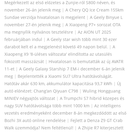
Megérkezett az első előzetes a Zunjie-ról S800 néven, és
november 26-án jelenik meg
|
A Chery QQ Ice Cream 155km
Sundae verziója hivatalosan is megjelent
|
A Geely Binyue L
november 27-én jelenik meg
|
A Xiaopeng P7+ sorozat OTA
ma megnyílik nyilvános tesztelésre
|
Az AION UT 2025
februárjában indul
|
A Geely star wish több mint 30 ezer
darabot kelt el a megjelenést követő 49 napon belül.
|
A
Xiaopeng X9 '8-üléses változata' elindította az utasülés
fokozott masszázsát
|
Hivatalosan is bemutatták az új AVATR
11-et
|
A Geely Galaxy Starship 7 EM-i december 6-án jelenik
meg
|
Bejelentették a Xiaomi SU7 Ultra hatótávolságát.
Hatótáv akár 630 km, akkumulátor kapacitása 93,7 kWh
|
Új
autó előnézet: Chang'an Qiyuan C798
|
Wuling Hongguang
MINIEV négyajtós változat
|
A Trumpchi S7 hibrid közepes és
nagy SUV hatótávolsága több mint 1000 km
|
Az intelligens
vezetés eredményeként december 8-án megkezdődött az első
Bozhi 3X autó online rendelése
|
Fejlett a Denza Z9 GT Crab
Walk üzemmódja? Nem feltétlenül!
|
A Zhijie R7 kiterjesztett