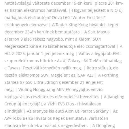
hatótávolságú változata december 19-én kerül piacra 201 km-
es tisztán elektromos hatótávval.
|
Hogyan teljesített a NIO új
márkájának első autója? Onvo L60 "Winter First Test"
eredmények elemzése
|
A Radar King Kong hivatalos képei
december 23-án kerülnek bemutatásra
|
A Saic Maxus
eTerron 9 első rekesz nagyobb, mint a Xiaomi SU7!
Megérkezett Kína első kisteherautója első csomagtartóval
|
A
Hi4-Z 2025. január 1-jén jelenik meg
|
Váltás a legújabb EM-i
szuperelektromos hibridre Az új Galaxy L6/L7 előreláthatólag
a Tavaszi Fesztivál környékén nyílik meg.
|
Retro stílusú, de
tisztán elektromos SUV! Megjelent az iCAR V23
|
A Forthing
Starsea S7 650 Ultra Edition december 21-én jelent
meg.
|
Wuling Hongguang MINIEV négyajtós verzió:
konfigurációs részletek és előrendelési bevezetés
|
A Jiangling
Group új energiáját, a Yizhi EV3 Plus -t hivatalosan
elindítják
|
Az aranyos kis autó Aion Ut Parrot Sárkány
|
Az
AVATR 06 Belső Hivatalos Képek Bemutatva, várhatóan
eladásra kerülnek a második negyedévben.
|
A Dongfeng