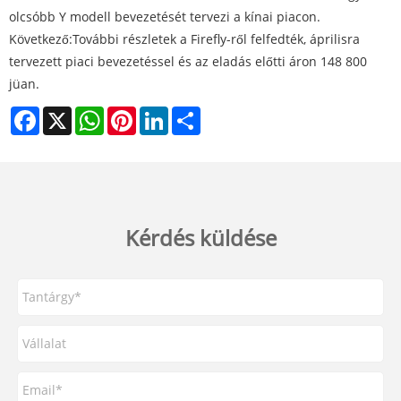
olcsóbb Y modell bevezetését tervezi a kínai piacon.
Következő:
További részletek a Firefly-ről felfedték, áprilisra
tervezett piaci bevezetéssel és az eladás előtti áron 148 800
jüan.
Facebook
X
WhatsApp
Pinterest
LinkedIn
Share
Kérdés küldése