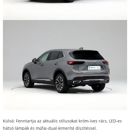
Külső: Fenntartja az aktuális stílusokat króm-íves rács, LED-es
hátsó lámpák és műfaj-dual-kimerítő díszítéssel.