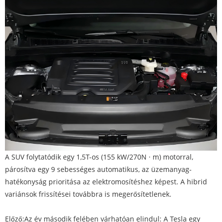
A SUV folytatódik egy 1,5T-os (155 kW/270N · m) motorral,
párosítva egy 9 sebességes automatikus, az üzemanyag-
hatékonyság prioritása az elektromosítéshez képest. A hibrid
variánsok frissítései továbbra is megerősítetlenek.
Előző:
Az év második felében várhatóan elindul: A Tesla egy