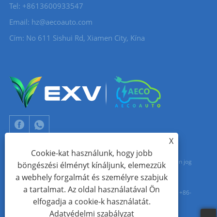
Tel: +8613600933547
Email:
hz@aecoauto.com
Cím: No 611 Sishui Rd, Xiamen City, Kína
X
Cookie-kat használunk, hogy jobb
Copyright © 2024 Xiamen Aecoauto Technology Co., Ltd. Minden jog
böngészési élményt kínáljunk, elemezzük
a webhely forgalmát és személyre szabjuk
fenntartva.
a tartalmat. Az oldal használatával Ön
WEBOLDAL TECHNIKAI TÁMOGATÁS:
TIANYU HÁLÓZAT
Jack Lin: +86-
elfogadja a cookie-k használatát.
15559188336
Adatvédelmi szabályzat