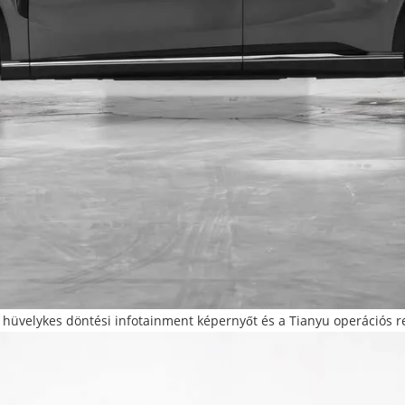
4 hüvelykes döntési infotainment képernyőt és a Tianyu operációs re