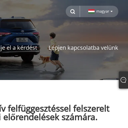
magyar
je el a kérdést
Lépjen kapcsolatba velünk
v felfüggesztéssel felszerelt
i előrendelések számára.