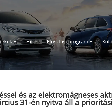
mékek
Hír
Elosztási program
Küld
éssel és az elektromágneses aktí
ius 31-én nyitva áll a prioritás