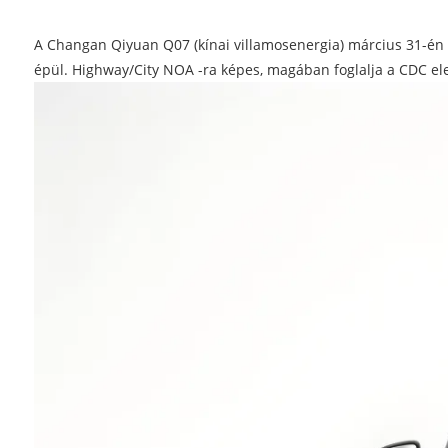
A Changan Qiyuan Q07 (kínai villamosenergia) március 31-én n
épül. Highway/City NOA -ra képes, magában foglalja a CDC el