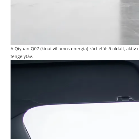
A Qiyuan Q07 (kínai villamos energia) zárt elülső oldalt, ak
tengelytáv.