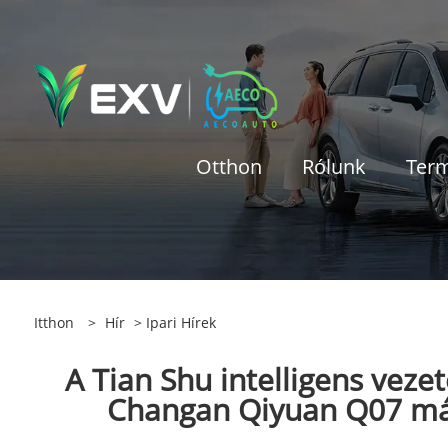
Otthon
Rólunk
Ter
Itthon
>
Hír
>
Ipari Hírek
A Tian Shu intelligens vezet
Changan Qiyuan Q07 márc