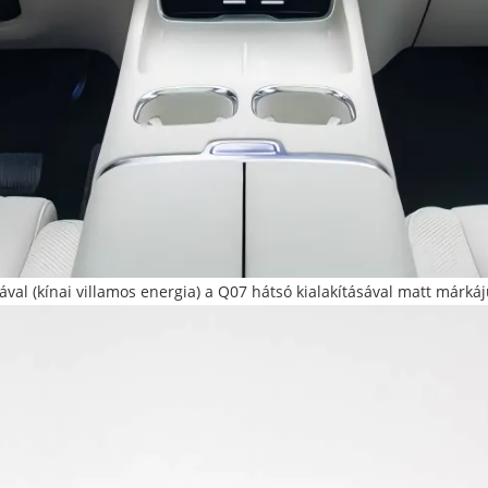
val (kínai villamos energia) a Q07 hátsó kialakításával matt márkáj