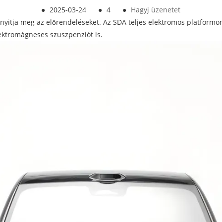
●
2025-03-24
●
4
●
Hagyj üzenetet
yitja meg az előrendeléseket. Az SDA teljes elektromos platformon
ektromágneses szuszpenziót is.