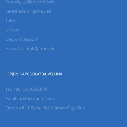
Személyszállító járművek
Kereskedelmi járművek
Töltő
Li Auto
Gépjárműexport
Használt autók/járművek
LÉPJEN KAPCSOLATBA VELÜNK
Tel: +8613600933547
Email:
hz@aecoauto.com
Cím: No 611 Sishui Rd, Xiamen City, Kína