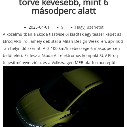
törve kevesebb, mint 6
másodperc alatt
●
2025-04-01
●
9
●
Hagyj üzenetet
A közelmúltban a škoda tisztviselői kiadtak egy teaser képet az
Elroq VRS -ről, amely debütál a Milan Design Week -en, április 3
-án helyi idő szerint. A 0–100 km/h sebessége 6 másodpercen
belül eléri. Ez lesz a škoda All-elektromos kompakt SUV Elroq
teljesítményverziója, és a Volkswagen MEB platformon épül.