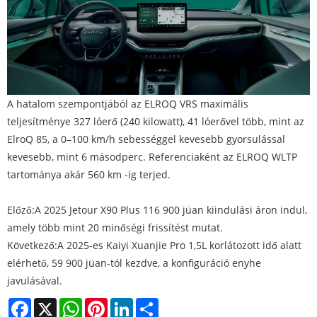
A hatalom szempontjából az ELROQ VRS maximális
teljesítménye 327 lóerő (240 kilowatt), 41 lóerővel több, mint az
ElroQ 85, a 0–100 km/h sebességgel kevesebb gyorsulással
kevesebb, mint 6 másodperc. Referenciaként az ELROQ WLTP
tartománya akár 560 km -ig terjed.
Előző:
A 2025 Jetour X90 Plus 116 900 jüan kiindulási áron indul,
amely több mint 20 minőségi frissítést mutat.
Következő:
A 2025-es Kaiyi Xuanjie Pro 1,5L korlátozott idő alatt
elérhető, 59 900 jüan-tól kezdve, a konfiguráció enyhe
javulásával.
Facebook
X
WhatsApp
Pinterest
LinkedIn
Share