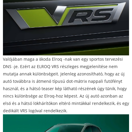
Valójában maga a škoda Elroq -nak van egy sportos tervezési
DNS -je. Ezért az ELROQ VRS részleges megjelenítése nem
mutatja annak különbségeit. Jelenleg azonosítható, hogy az új
autó továbbra is átmenő típusú dot-mátrix nappali futófényt
használ, és a hátsó teaser kép látható részének úgy tűnik, hogy
nincs különbsége az Elroq-hoz képest. Az új autó azonban az
első és a hátsó lökhárítókon eltérő mintákkal rendelkezik, és egy
dedikált VRS logóval rendelkezik.