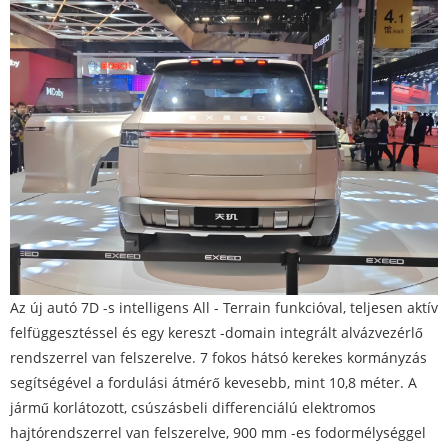
Az új autó 7D -s intelligens All - Terrain funkcióval, teljesen aktív
felfüggesztéssel és egy kereszt -domain integrált alvázvezérlő
rendszerrel van felszerelve. 7 fokos hátsó kerekes kormányzás
segítségével a fordulási átmérő kevesebb, mint 10,8 méter. A
jármű korlátozott, csúszásbeli differenciálú elektromos
hajtórendszerrel van felszerelve, 900 mm -es fodormélységgel