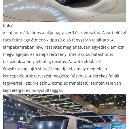
Külső
Az új autó általános alakja nagyszerű és robusztus. A zárt elülső
rács felett egy átmenő - típusú első fényszóró található. A
lámpakamrában lévő részletek meglehetősen egyediek, amikor
megvilágítják, és a népszerű fény -interakciós hatáshoz is
tartoznak, amely jelenleg divatos. Az autó oldaláról
öngyilkossági ajtó stílusát fogadja el, amely megfelel a
koncepcióautók tervezési megközelítésének. A kerekes felnik
fegyverrel - szürke színű, komplex mintázatú, szintén tele van
képzeletgel és bonyolultsággal.