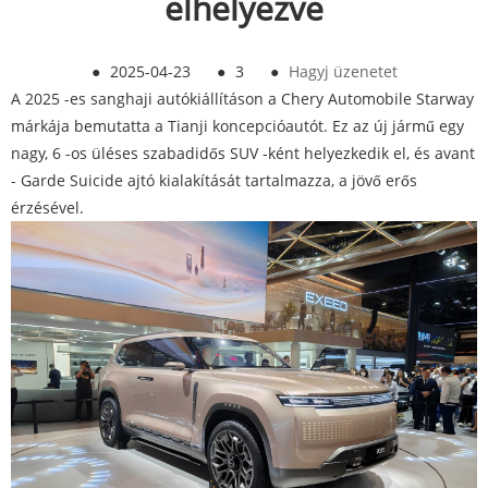
elhelyezve
●
2025-04-23
●
3
●
Hagyj üzenetet
A 2025 -es sanghaji autókiállításon a Chery Automobile Starway
márkája bemutatta a Tianji koncepcióautót. Ez az új jármű egy
nagy, 6 -os üléses szabadidős SUV -ként helyezkedik el, és avant
- Garde Suicide ajtó kialakítását tartalmazza, a jövő erős
érzésével.