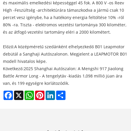
és maximális emelkedési képességgel 45 fok. A 800 V -os Reev
High -Feszültség -architektúrára támaszkodva a jármű csak 10
percet vesz igénybe, ha a hatékony energia feltöltése 10% -ról
80% -ra. Tiszta - elektromos vezetési tartománya 300 kilométer,
és az átfogó vezetési tartomány eléri a 2000 kilométert.
Előző:
A középméretű szedánként elhelyezkedő B01 Leapmotor
debütál a Sanghaji Autószalonon. Megjelent a LEAPMOTOR B01
modell hivatalos képe.
Következő:
2025 Shanghai Autószalon: A Mengshi 917 Jiaolong
Battle Armor Long - A tengelytáv -kiadás 1,098 millió jüan ára
van, és 199 egységre korlátozódik.
Facebook
X
WhatsApp
Pinterest
LinkedIn
Share