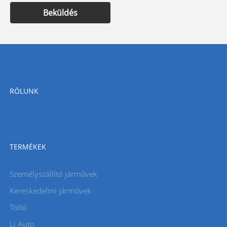
Beküldés
RÓLUNK
TERMÉKEK
Személyszállító járművek
Kereskedelmi járművek
Töltő
Li Auto