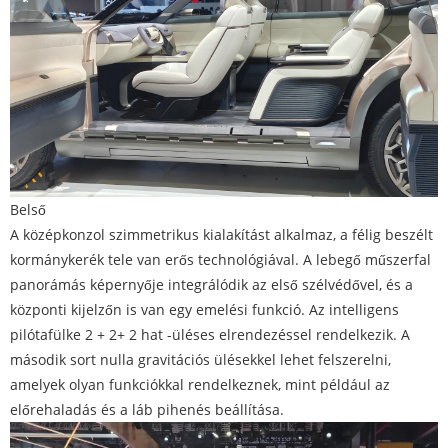
Belső
A középkonzol szimmetrikus kialakítást alkalmaz, a félig beszélt
kormánykerék tele van erős technológiával. A lebegő műszerfal
panorámás képernyője integrálódik az első szélvédővel, és a
központi kijelzőn is van egy emelési funkció. Az intelligens
pilótafülke 2 + 2+ 2 hat -üléses elrendezéssel rendelkezik. A
második sort nulla gravitációs ülésekkel lehet felszerelni,
amelyek olyan funkciókkal rendelkeznek, mint például az
előrehaladás és a láb pihenés beállítása.