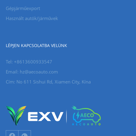
Gépjárműexport
Használt autók/járművek
LÉPJEN KAPCSOLATBA VELÜNK
Tel: +8613600933547
Email:
hz@aecoauto.com
Cím: No 611 Sishui Rd, Xiamen City, Kína