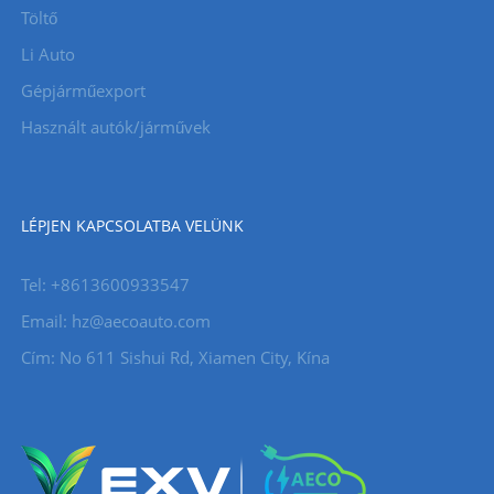
Töltő
Li Auto
Gépjárműexport
Használt autók/járművek
LÉPJEN KAPCSOLATBA VELÜNK
Tel: +8613600933547
Email:
hz@aecoauto.com
Cím: No 611 Sishui Rd, Xiamen City, Kína