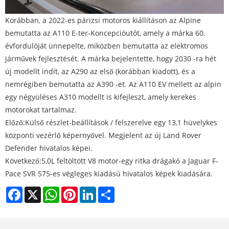
Korábban, a 2022-es párizsi motoros kiállításon az Alpine
bemutatta az A110 E-ter-Koncepcióutót, amely a márka 60.
évfordulóját ünnepelte, miközben bemutatta az elektromos
járművek fejlesztését. A márka bejelentette, hogy 2030 -ra hét
új modellt indít, az A290 az első (korábban kiadott), és a
nemrégiben bemutatta az A390 -et. Az A110 EV mellett az alpin
egy négyüléses A310 modellt is kifejleszt, amely kerekes
motorokat tartalmaz.
Előző:
Külső részlet-beállítások / felszerelve egy 13,1 hüvelykes
központi vezérlő képernyővel. Megjelent az új Land Rover
Defender hivatalos képei.
Következő:
5,0L feltöltött V8 motor-egy ritka drágakő a Jaguar F-
Pace SVR 575-es végleges kiadású hivatalos képek kiadására.
Facebook
X
WhatsApp
Pinterest
LinkedIn
Share