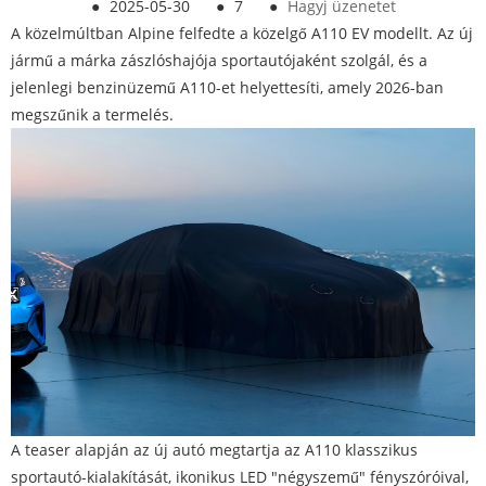
●
2025-05-30
●
7
●
Hagyj üzenetet
A közelmúltban Alpine felfedte a közelgő A110 EV modellt. Az új
jármű a márka zászlóshajója sportautójaként szolgál, és a
jelenlegi benzinüzemű A110-et helyettesíti, amely 2026-ban
megszűnik a termelés.
A teaser alapján az új autó megtartja az A110 klasszikus
sportautó-kialakítását, ikonikus LED "négyszemű" fényszóróival,