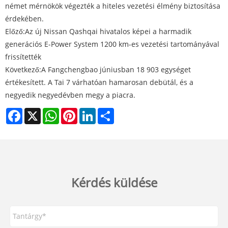
német mérnökök végezték a hiteles vezetési élmény biztosítása
érdekében.
Előző:
Az új Nissan Qashqai hivatalos képei a harmadik
generációs E-Power System 1200 km-es vezetési tartományával
frissítették
Következő:
A Fangchengbao júniusban 18 903 egységet
értékesített. A Tai 7 várhatóan hamarosan debütál, és a
negyedik negyedévben megy a piacra.
Facebook
X
WhatsApp
Pinterest
LinkedIn
Share
Kérdés küldése