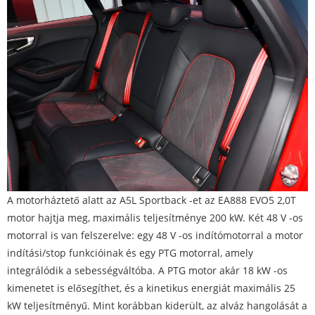
A motorháztető alatt az A5L Sportback -et az EA888 EVO5 2,0T
motor hajtja meg, maximális teljesítménye 200 kW. Két 48 V -os
motorral is van felszerelve: egy 48 V -os indítómotorral a motor
indítási/stop funkcióinak és egy PTG motorral, amely
integrálódik a sebességváltóba. A PTG motor akár 18 kW -os
kimenetet is elősegíthet, és a kinetikus energiát maximális 25
kW teljesítményű. Mint korábban kiderült, az alváz hangolását a