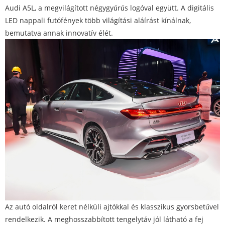
Audi A5L, a megvilágított négygyűrűs logóval együtt. A digitális
LED nappali futófények több világítási aláírást kínálnak,
bemutatva annak innovatív élét.
Az autó oldalról keret nélküli ajtókkal és klasszikus gyorsbetűvel
rendelkezik. A meghosszabbított tengelytáv jól látható a fej