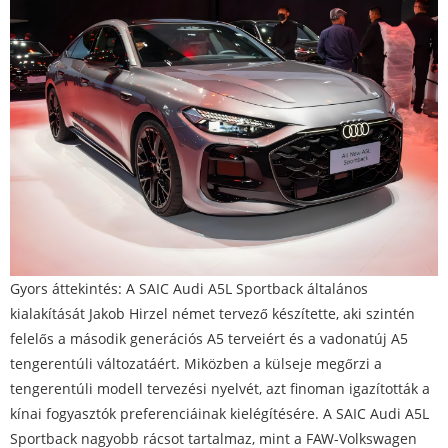
Gyors áttekintés: A SAIC Audi A5L Sportback általános
kialakítását Jakob Hirzel német tervező készítette, aki szintén
felelős a második generációs A5 terveiért és a vadonatúj A5
tengerentúli változatáért. Miközben a külseje megőrzi a
tengerentúli modell tervezési nyelvét, azt finoman igazították a
kínai fogyasztók preferenciáinak kielégítésére. A SAIC Audi A5L
Sportback nagyobb rácsot tartalmaz, mint a FAW-Volkswagen