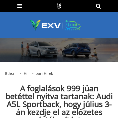
Itthon
>
Hír
>
Ipari Hírek
A foglalások 999 jüan
betéttel nyitva tartanak: Audi
A5L Sportback, hogy július 3-
án kezdje el az előzetes