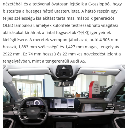
nézetéből, és a tetővonal óvatosan lejtődik a C-oszlopból, hogy
biztosítsa a bőséges hátsó utasterületet. A hátsó részén egy
teljes szélességű kialakítást tartalmaz, második generációs
OLED lámpákkal, amelyek különféle testreszabható világítási
aláírásokat kínálnak a fiatal fogyasztók 个性化 igényeinek
kielégítésére. A méretek szempontjából az új autó 4 903 mm
hosszú, 1,883 mm szélességű és 1,427 mm magas, tengelytáv
2922 mm. Ez 74 mm hosszú és 22 mm -es növekedést jelent a
tengelytávban, mint a tengerentúli Audi A5.