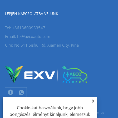
LÉPJEN KAPCSOLATBA VELÜNK
Tel: +8613600933547
Email:
hz@aecoauto.com
Cím: No 611 Sishui Rd, Xiamen City, Kína
X
Cookie-kat használunk, hogy jobb
Copyright © 2024 Xiamen Aecoauto Technology Co., Ltd. Minden jog
böngészési élményt kínáljunk, elemezzük