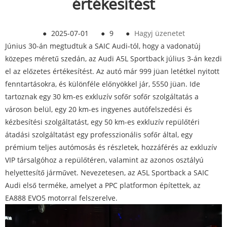
értékesítést
●
2025-07-01
●
9
●
Hagyj üzenetet
Június 30-án megtudtuk a SAIC Audi-tól, hogy a vadonatúj
közepes méretű szedán, az Audi A5L Sportback július 3-án kezdi
el az előzetes értékesítést. Az autó már 999 jüan letétkel nyitott
fenntartásokra, és különféle előnyökkel jár, 5550 jüan. Ide
tartoznak egy 30 km-es exkluzív sofőr sofőr szolgáltatás a
városon belül, egy 20 km-es ingyenes autófelszedési és
kézbesítési szolgáltatást, egy 50 km-es exkluzív repülőtéri
átadási szolgáltatást egy professzionális sofőr által, egy
prémium teljes autómosás és részletek, hozzáférés az exkluzív
VIP társalgóhoz a repülőtéren, valamint az azonos osztályú
helyettesítő járművet. Nevezetesen, az A5L Sportback a SAIC
Audi első terméke, amelyet a PPC platformon építettek, az
EA888 EVO5 motorral felszerelve.