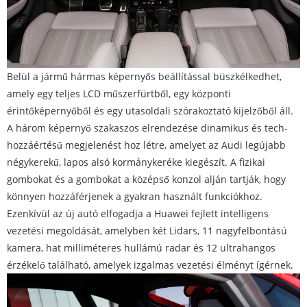
Belül a jármű hármas képernyős beállítással büszkélkedhet,
amely egy teljes LCD műszerfürtből, egy központi
érintőképernyőből és egy utasoldali szórakoztató kijelzőből áll.
A három képernyő szakaszos elrendezése dinamikus és tech-
hozzáértésű megjelenést hoz létre, amelyet az Audi legújabb
négykerekű, lapos alsó kormánykeréke kiegészít. A fizikai
gombokat és a gombokat a középső konzol alján tartják, hogy
könnyen hozzáférjenek a gyakran használt funkciókhoz.
Ezenkívül az új autó elfogadja a Huawei fejlett intelligens
vezetési megoldását, amelyben két Lidars, 11 nagyfelbontású
kamera, hat milliméteres hullámú radar és 12 ultrahangos
érzékelő található, amelyek izgalmas vezetési élményt ígérnek.