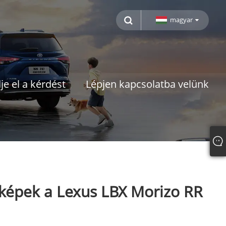
magyar
je el a kérdést
Lépjen kapcsolatba velünk
képek a Lexus LBX Morizo ​​RR