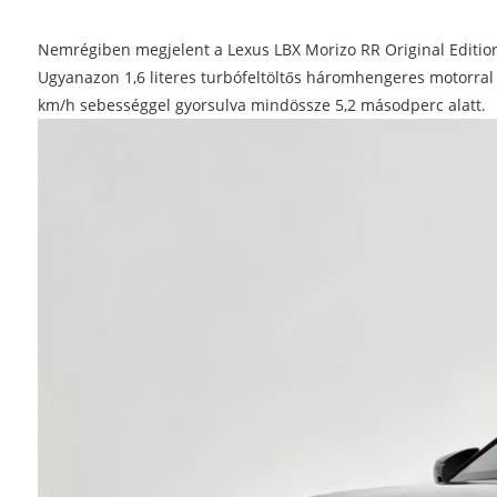
Nemrégiben megjelent a Lexus LBX Morizo ​​RR Original Edition 
Ugyanazon 1,6 literes turbófeltöltős háromhengeres motorral v
km/h sebességgel gyorsulva mindössze 5,2 másodperc alatt.