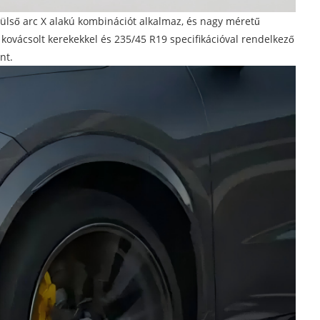
elülső arc X alakú kombinációt alkalmaz, és nagy méretű
s kovácsolt kerekekkel és 235/45 R19 specifikációval rendelkező
nt.