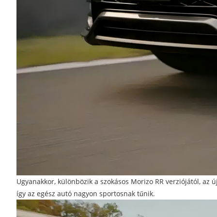
Ugyanakkor, különbözik a szokásos Morizo ​​RR verziójától, az 
így az egész autó nagyon sportosnak tűnik.