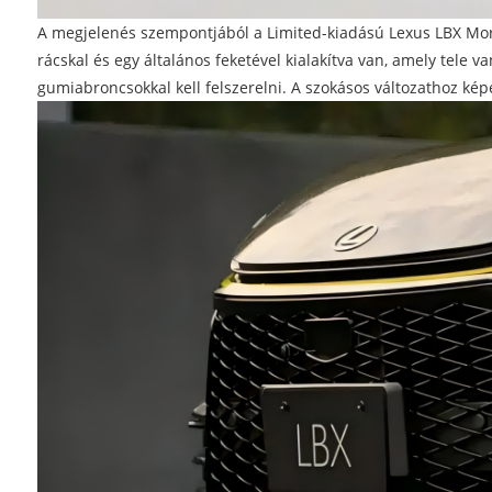
A megjelenés szempontjából a Limited-kiadású Lexus LBX Morizo
rácskal és egy általános feketével kialakítva van, amely tele 
gumiabroncsokkal kell felszerelni. A szokásos változathoz ké