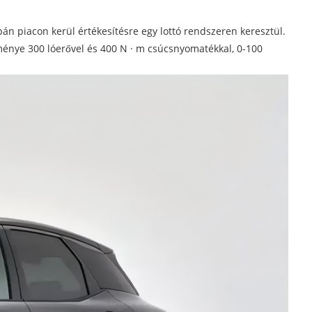
pán piacon kerül értékesítésre egy lottó rendszeren keresztül.
tménye 300 lóerővel és 400 N · m csúcsnyomatékkal, 0-100