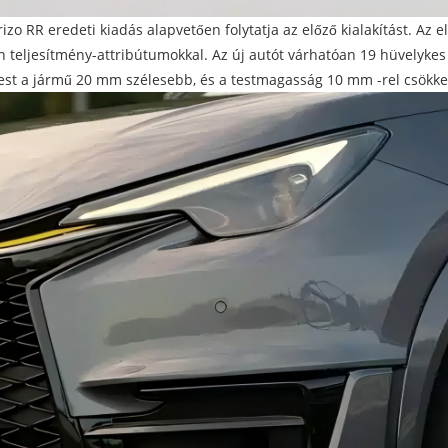
 ​​RR eredeti kiadás alapvetően folytatja az előző kialakítást. Az 
van teljesítmény-attribútumokkal. Az új autót várhatóan 19 hüvelyke
pest a jármű 20 mm szélesebb, és a testmagasság 10 mm -rel csökke