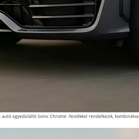
új autó egyedülálló Sonic Chrome -festékkel rendelkezik, kombinálva