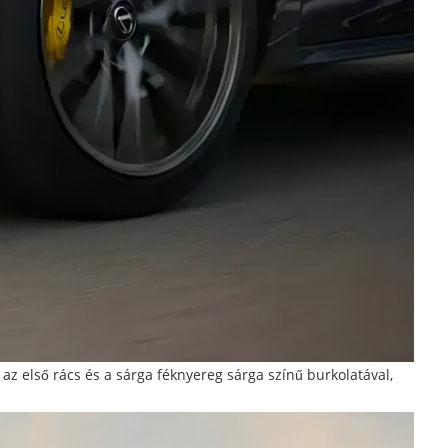
 az első rács és a sárga féknyereg sárga színű burkolatával,