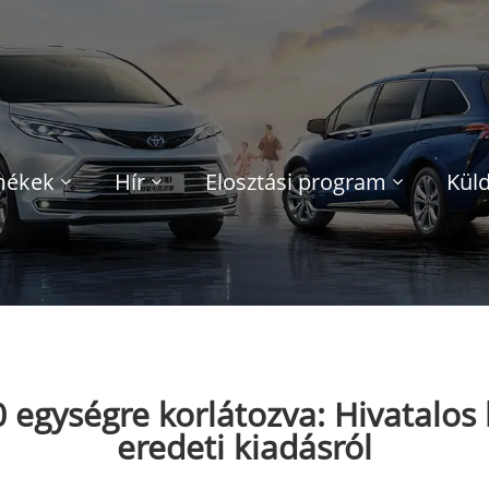
mékek
Hír
Elosztási program
Küld
egységre korlátozva: Hivatalos 
eredeti kiadásról