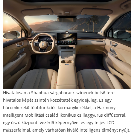
Hivatalosan a Shaohua sárgabarack színének belső tere
hivatalos képét szintén közzétették egyidejűleg. Ez egy
háromkerekű többfunkciós kormánykerékkel, a Harmony
Intelligent Mobilitási család ikonikus csillaggyűrűs diffúzorral,
egy úszó központi vezérlő képernyővel és egy teljes LCD
műszerfalmal, amely várhatóan kiváló intelligens élményt nyújt.