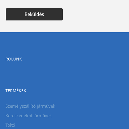
Beküldés
RÓLUNK
TERMÉKEK
Személyszállító járművek
Kereskedelmi járművek
Töltő