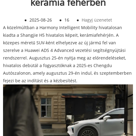
kerámia fehérben
●
2025-08-26
●
16
●
Hagyj üzenetet
A közelmúltban a Harmony Intelligent Mobility hivatalosan
kiadta a Shangjie H5 hivatalos képeit, kerámiafehérjén. A
közepes méretű SUV-ként elhelyezve az új jármű fel van
szerelve a Huawei ADS 4 Advanced vezetési segítségnyújtási
rendszerrel. Augusztus 25-én nyitja meg az előrendeléseket,
hivatalos debütál a fogyasztóknak a 2025-es Chengdu
Autószalonon, amely augusztus 29-én indul, és szeptemberben
fejezi be az indítást és a kézbesítést.