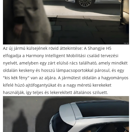
Az új jármű külsejének rövid áttekintése: A Shangjie H5
elfogadja a Harmony Intelligent Mobilitási család tervezési
nyelvét, amelyben egy zárt elülső rács található, amely mindkét
oldalán keskeny és hosszú lámpacsoportokkal párosul, és egy
"kis kék fény" van az aljára. A járműtest oldalán a hagyományos
kifelé húzó ajtófogantyúkat és a nagy méretű kerekeket
használják, így teljes és lekerekített általános sziluett.