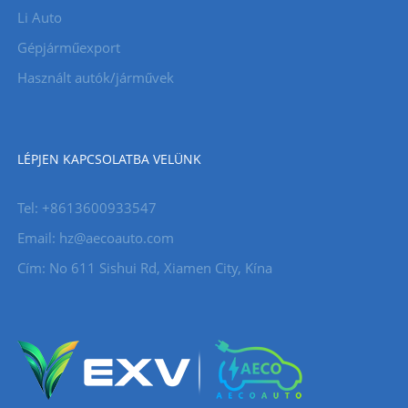
Li Auto
Gépjárműexport
Használt autók/járművek
LÉPJEN KAPCSOLATBA VELÜNK
Tel: +8613600933547
Email:
hz@aecoauto.com
Cím: No 611 Sishui Rd, Xiamen City, Kína