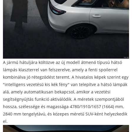
A jármű hátuljára költözve az új modell átmenő típusú hátsó
lámpás klaszterrel van felszerelve, amely a fenti spoilerrel
kombinálva jó rétegződést teremt. A hivatalos képek szerint egy
"intelligens vezetésű kis kék fény" van telepítve a hátsó lámpák
alá, amely automatikusan bekapcsol, amikor a vezetési
segítségnyújtás funkció aktiválódik. A méretek szempontjából
hossza, szélessége és magassága 4780/1910/1657 (1664) mm,
2840 mm tengelytávú, és közepes méretű SUV-ként helyezkedik
el.