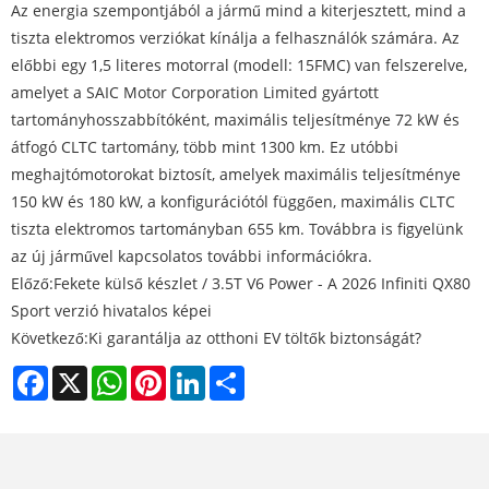
Az energia szempontjából a jármű mind a kiterjesztett, mind a
tiszta elektromos verziókat kínálja a felhasználók számára. Az
előbbi egy 1,5 literes motorral (modell: 15FMC) van felszerelve,
amelyet a SAIC Motor Corporation Limited gyártott
tartományhosszabbítóként, maximális teljesítménye 72 kW és
átfogó CLTC tartomány, több mint 1300 km. Ez utóbbi
meghajtómotorokat biztosít, amelyek maximális teljesítménye
150 kW és 180 kW, a konfigurációtól függően, maximális CLTC
tiszta elektromos tartományban 655 km. Továbbra is figyelünk
az új járművel kapcsolatos további információkra.
Előző:
Fekete külső készlet / 3.5T V6 Power - A 2026 Infiniti QX80
Sport verzió hivatalos képei
Következő:
Ki garantálja az otthoni EV töltők biztonságát?
Facebook
X
WhatsApp
Pinterest
LinkedIn
Share