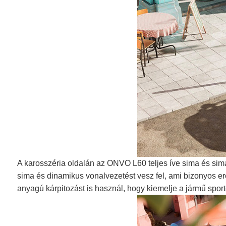
A karosszéria oldalán az ONVO L60 teljes íve sima és sima.
sima és dinamikus vonalvezetést vesz fel, ami bizonyos erőé
anyagú kárpitozást is használ, hogy kiemelje a jármű sporto