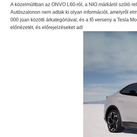
A közelmúltban az ONVO L60-ról, a NIO márkáról szóló rele
Autószalonon nem adtak ki olyan információt, amelyről elm
000 jüan közötti árkategóriával, és a fő verseny a Tesla
előnézetét, és előrejelzéseket ad!