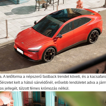
 A tetőforma a népszerű fastback trendet követi, és a kacsafaro
rzetet kelt a hátsó sárvédőnél, erősebb lendületet adva a jármű
s jellegét, túlzott fémes krómozás nélkül.