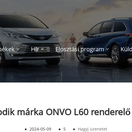
mékek
Hír
Elosztási program
Küld
dik márka ONVO L60 renderelő 
●
2024-05-09
●
5
●
Hagyj üzenetet