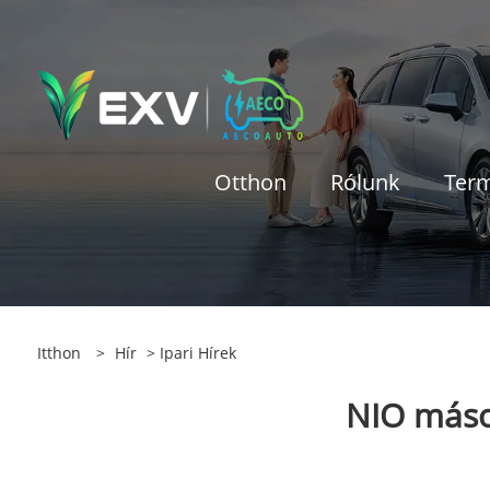
Otthon
Rólunk
Ter
Itthon
>
Hír
>
Ipari Hírek
NIO máso