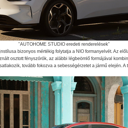
"AUTOHOME STUDIO eredeti renderelések"
nstílusa bizonyos mértékig folytatja a NIO formanyelvét. Az elől
nált osztott fényszórók, az alábbi légbeömlő formájával kombi
satlakozik, tovább fokozva a sebességérzetet a jármű elején. A te