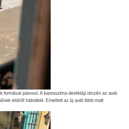
k formával párosul. A karosszéria deréktáji részén az autó
nek elölről hátrafelé. Emellett az új autó több matt