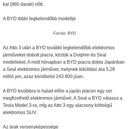
kal (980 darab) nőtt.
A BYD többi legkelendőbb modellje
Forrás: BYD
Az Atto 3 után a BYD további legkelendőbb elektromos
járműveket dobott piacra, köztük a Dolphin és Seal
modelleket. A múlt hónapban a BYD piacra dobta Japánban
a Seal elektromos járművet, melynek kikiáltási ára 5,28
millió jen, azaz körülbelül 243 800 jüan.
A BYD továbbra is halad előre a japán piacon egy sor
megfizethető elektromos járművel. A Seal a BYD válasza a
Tesla Model 3-ra, míg az Atto 3 egy alacsony költségű
elektromos SUV.
Az árak versenyképessége