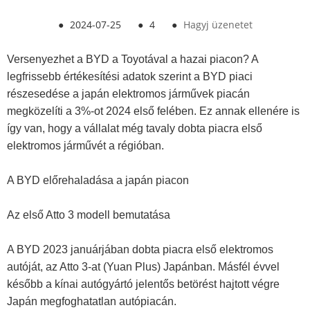
●
2024-07-25
●
4
●
Hagyj üzenetet
Versenyezhet a BYD a Toyotával a hazai piacon? A
legfrissebb értékesítési adatok szerint a BYD piaci
részesedése a japán elektromos járművek piacán
megközelíti a 3%-ot 2024 első felében. Ez annak ellenére is
így van, hogy a vállalat még tavaly dobta piacra első
elektromos járművét a régióban.
A BYD előrehaladása a japán piacon
Az első Atto 3 modell bemutatása
A BYD 2023 januárjában dobta piacra első elektromos
autóját, az Atto 3-at (Yuan Plus) Japánban. Másfél évvel
később a kínai autógyártó jelentős betörést hajtott végre
Japán megfoghatatlan autópiacán.