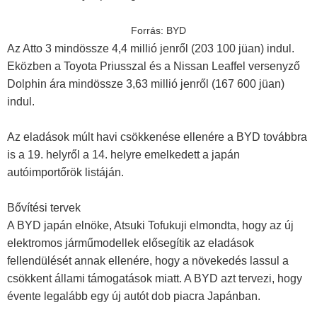
Forrás: BYD
Az Atto 3 mindössze 4,4 millió jenről (203 100 jüan) indul.
Eközben a Toyota Priusszal és a Nissan Leaffel versenyző
Dolphin ára mindössze 3,63 millió jenről (167 600 jüan)
indul.
Az eladások múlt havi csökkenése ellenére a BYD továbbra
is a 19. helyről a 14. helyre emelkedett a japán
autóimportőrök listáján.
Bővítési tervek
A BYD japán elnöke, Atsuki Tofukuji elmondta, hogy az új
elektromos járműmodellek elősegítik az eladások
fellendülését annak ellenére, hogy a növekedés lassul a
csökkent állami támogatások miatt. A BYD azt tervezi, hogy
évente legalább egy új autót dob ​​piacra Japánban.