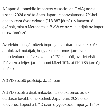
A Japan Automobile Importers Association (JAIA) adatai
szerint 2024 első felében Japán importvolumene 7%-kal
esett vissza éves szinten (113 887 jármű). A luxusautó-
gyártók, mint a Mercedes, a BMW és az Audi adják az import
oroszlánrészét.
Az elektromos járművek importja azonban növekszik. Az
adatok azt mutatják, hogy az elektromos járművek
importvolumene éves szinten 17%-kal nőtt, az idei első
félévben a teljes járműimport közel 10%-át (10 785 jármű)
tették ki.
A BYD vezető pozíciója Japánban
A BYD vezeti a díjat, miközben az elektromos autók
eladásai tovább emelkednek Japánban. 2023 első
félévéhez képest a BYD személygépkocsi-importja 184%-