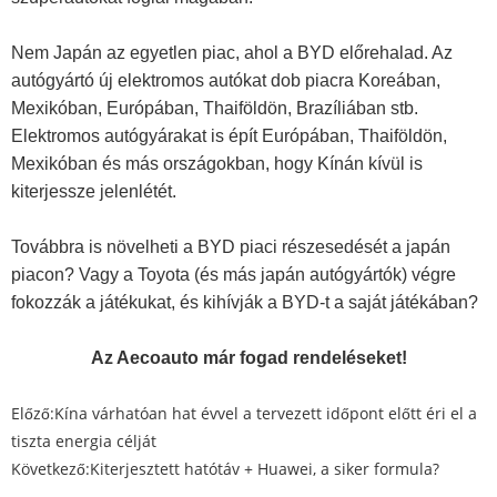
Nem Japán az egyetlen piac, ahol a BYD előrehalad. Az
autógyártó új elektromos autókat dob ​​piacra Koreában,
Mexikóban, Európában, Thaiföldön, Brazíliában stb.
Elektromos autógyárakat is épít Európában, Thaiföldön,
Mexikóban és más országokban, hogy Kínán kívül is
kiterjessze jelenlétét.
Továbbra is növelheti a BYD piaci részesedését a japán
piacon? Vagy a Toyota (és más japán autógyártók) végre
fokozzák a játékukat, és kihívják a BYD-t a saját játékában?
Az Aecoauto már fogad rendeléseket!
Előző:
Kína várhatóan hat évvel a tervezett időpont előtt éri el a
tiszta energia célját
Következő:
Kiterjesztett hatótáv + Huawei, a siker formula?