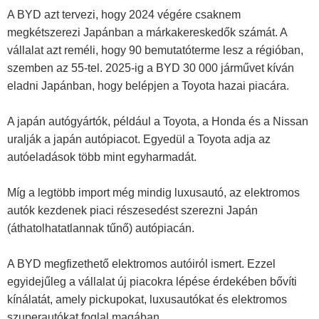
A BYD azt tervezi, hogy 2024 végére csaknem
megkétszerezi Japánban a márkakereskedők számát. A
vállalat azt reméli, hogy 90 bemutatóterme lesz a régióban,
szemben az 55-tel. 2025-ig a BYD 30 000 járművet kíván
eladni Japánban, hogy belépjen a Toyota hazai piacára.
A japán autógyártók, például a Toyota, a Honda és a Nissan
uralják a japán autópiacot. Egyedül a Toyota adja az
autóeladások több mint egyharmadát.
Míg a legtöbb import még mindig luxusautó, az elektromos
autók kezdenek piaci részesedést szerezni Japán
(áthatolhatatlannak tűnő) autópiacán.
A BYD megfizethető elektromos autóiról ismert. Ezzel
egyidejűleg a vállalat új piacokra lépése érdekében bővíti
kínálatát, amely pickupokat, luxusautókat és elektromos
szuperautókat foglal magában.