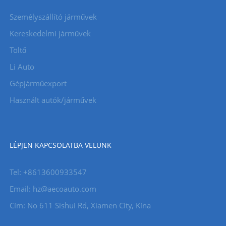
Személyszállító járművek
Kereskedelmi járművek
Töltő
Li Auto
Gépjárműexport
Használt autók/járművek
LÉPJEN KAPCSOLATBA VELÜNK
Tel: +8613600933547
Email:
hz@aecoauto.com
Cím: No 611 Sishui Rd, Xiamen City, Kína