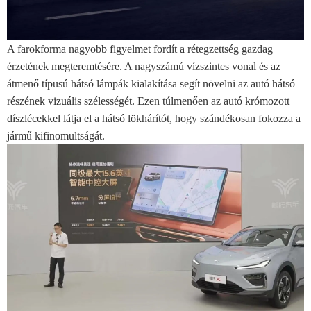
A farokforma nagyobb figyelmet fordít a rétegzettség gazdag
érzetének megteremtésére. A nagyszámú vízszintes vonal és az
átmenő típusú hátsó lámpák kialakítása segít növelni az autó hátsó
részének vizuális szélességét. Ezen túlmenően az autó krómozott
díszlécekkel látja el a hátsó lökhárítót, hogy szándékosan fokozza a
jármű kifinomultságát.