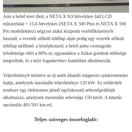
Ami a belső teret illeti, a NETA X 8,9 hüvelykes full LCD
műszerfalat + 15,6 hüvelykes (NETA X 500 Plus és NETA X 500
Pro modellekhez) négyzet alakú központi vezérlőképernyőt
használ, a vezeték nélküli töltőlap alján pedig egy vezeték nélküli
töltőlap található. a középkonzol; a belső puha csomagolás
lefedettsége eléri a 80%-ot; ugyanakkor a fizikai gombok többsége
megszűnik, és a kézi fogaskerekes kialakítást alkalmazzák.
Teljesítményét tekintve az új autót állandó mágneses szinkronmotor
hajtja, amelynek maximális teljesítménye 120 kW. Az erőátviteli
rendszer egy elektromos jármű egyfokozatú sebességváltóját
alkalmazza, amelynek maximális sebessége 150 km/h. A kitartás
opcionális 401/501 km-rel.
Teljes szöveges összefoglaló: