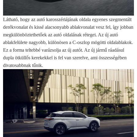
Látható, hogy az autó karosszériájának oldala egyenes szegmentált
derékvonalat és kissé alacsonyabb ablakvonalat vesz fel, így jobban
megkülönböztethetőek az autó oldalának rétegei. Az új autó
ablakfelülete nagyobb, különösen a C-oszlop mögötti oldalablakok.
Ez a forma teltebbé varázsolja az új autót. Az új jármű ráadásul
dupla ötküllős kerekekkel is fel van szerelve, ami összességében
divatosabbnak tűnik.