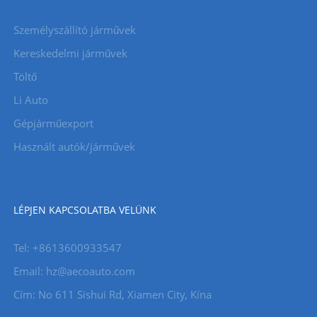
Személyszállító járművek
Kereskedelmi járművek
Töltő
Li Auto
Gépjárműexport
Használt autók/járművek
LÉPJEN KAPCSOLATBA VELÜNK
Tel: +8613600933547
Email:
hz@aecoauto.com
Cím: No 611 Sishui Rd, Xiamen City, Kína