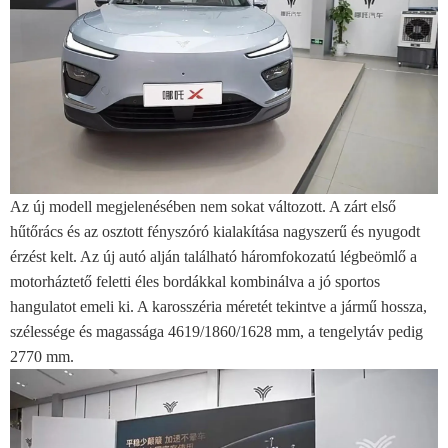
Az új modell megjelenésében nem sokat változott. A zárt első
hűtőrács és az osztott fényszóró kialakítása nagyszerű és nyugodt
érzést kelt. Az új autó alján található háromfokozatú légbeömlő a
motorháztető feletti éles bordákkal kombinálva a jó sportos
hangulatot emeli ki. A karosszéria méretét tekintve a jármű hossza,
szélessége és magassága 4619/1860/1628 mm, a tengelytáv pedig
2770 mm.