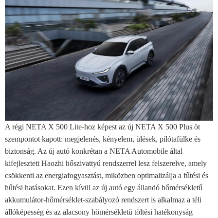
A régi NETA X 500 Lite-hoz képest az új NETA X 500 Plus öt
szempontot kapott: megjelenés, kényelem, ülések, pilótafülke és
biztonság. Az új autó konkrétan a NETA Automobile által
kifejlesztett Haozhi hőszivattyú rendszerrel lesz felszerelve, amely
csökkenti az energiafogyasztást, miközben optimalizálja a fűtési és
hűtési hatásokat. Ezen kívül az új autó egy állandó hőmérsékletű
akkumulátor-hőmérséklet-szabályozó rendszert is alkalmaz a téli
állóképesség és az alacsony hőmérsékletű töltési hatékonyság