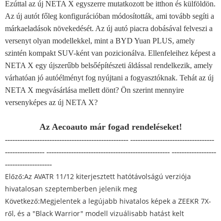
Ezúttal az új NETA X egyszerre mutatkozott be itthon és külföldön.
Az új autót főleg konfigurációban módosították, ami tovább segíti a
márkaeladások növekedését. Az új autó piacra dobásával felveszi a
versenyt olyan modellekkel, mint a BYD Yuan PLUS, amely
szintén kompakt SUV-ként van pozicionálva. Ellenfeleihez képest a
NETA X egy újszerűbb belsőépítészeti áldással rendelkezik, amely
várhatóan jó autóélményt fog nyújtani a fogyasztóknak. Tehát az új
NETA X megvásárlása mellett dönt? Ön szerint mennyire
versenyképes az új NETA X?
Az Aecoauto már fogad rendeléseket!
-------------------------------------------------- ----------------------------------
---------------- -------------------------------------------------- ------------------
-------------------
Előző:
Az AVATR 11/12 kiterjesztett hatótávolságú verziója
hivatalosan szeptemberben jelenik meg
Következő:
Megjelentek a legújabb hivatalos képek a ZEEKR 7X-
ről, és a "Black Warrior" modell vizuálisabb hatást kelt