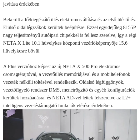
javítása érdekében.
Bekerült a fő/kiegészítő ülés elektromos állítása és az első ülésfűtés.
Elülső oldallégzsákok kerültek beépítésre. Ezzel egyidejűleg 8155P
nagy teljesítményű autóipari chipekkel is fel lesz szerelve, így a régi
NETA X Lite 10,1 hüvelykes központi vezérlőképernyője 15,6
hüvelykesre bővül.
A Plus verzióhoz képest az új NETA X 500 Pro elektromos
csomagtérajtóval, a vezetőülés memóriájával és a mobiltelefonok
vezeték nélküli töltésével rendelkezik. Oldalsó légfüggönyök,
vezetőfigyelő rendszer DMS, menetrögzítő és egyéb konfigurációk
kerültek hozzáadásra, és NETA AD-vel lettek felszerelve az L2+
intelligens vezetéstámogató funkciók elérése érdekében.