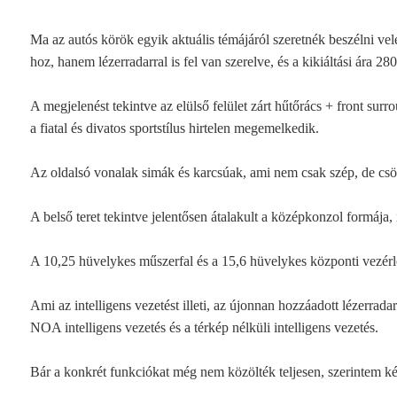
Ma az autós körök egyik aktuális témájáról szeretnék beszélni v
hoz, hanem lézerradarral is fel van szerelve, és a kikiáltási ára 280
A megjelenést tekintve az elülső felület zárt hűtőrács + front surro
a fiatal és divatos sportstílus hirtelen megemelkedik.
Az oldalsó vonalak simák és karcsúak, ami nem csak szép, de csökk
A belső teret tekintve jelentősen átalakult a középkonzol formája, i
A 10,25 hüvelykes műszerfal és a 15,6 hüvelykes központi vezér
Ami az intelligens vezetést illeti, az újonnan hozzáadott lézerrad
NOA intelligens vezetés és a térkép nélküli intelligens vezetés.
Bár a konkrét funkciókat még nem közölték teljesen, szerintem 