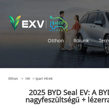
Otthon
Rólunk
Ter
Itthon
>
Hír
>
Ipari Hírek
2025 BYD Seal EV: A BYD
nagyfeszültségű + lézerra