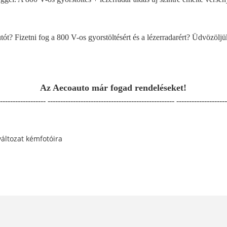
tót? Fizetni fog a 800 V-os gyorstöltésért és a lézerradarért? Üdvözölj
Az Aecoauto már fogad rendeléseket!
------------------ -------------------------------------------------- --------------------
változat kémfotóira