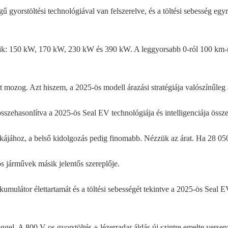
gű gyorstöltési technológiával van felszerelve, és a töltési sebesség e
étezik: 150 kW, 170 kW, 230 kW és 390 kW. A leggyorsabb 0-ról 100 km
t mozog. Azt hiszem, a 2025-ös modell árazási stratégiája valószínűleg
szehasonlítva a 2025-ös Seal EV technológiája és intelligenciája össze
tikájához, a belső kidolgozás pedig finomabb. Nézzük az árat. Ha 28 050
 járművek másik jelentős szereplője.
kumulátor élettartamát és a töltési sebességét tekintve a 2025-ös Seal 
l. A 800 V-os gyorstöltés + lézerradar áldás új szintre emelte versen