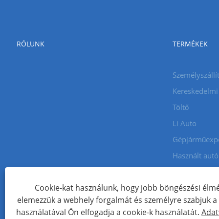
RÓLUNK
TERMÉKEK
Személyszállí
Kereskedelmi
Töltő
Li Auto
Gépjárműexp
Használt aut
Cookie-kat használunk, hogy jobb böngészési élmé
Copyright © 2024 Xiamen Aecoauto Technology Co., Ltd. Minde
elemezzük a webhely forgalmát és személyre szabjuk a t
WEBOLDAL TECHNIKAI TÁMOGATÁS:
TIANYU HÁLÓZAT
Jack Lin
használatával Ön elfogadja a cookie-k használatát.
Adat