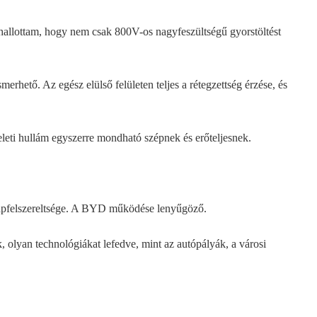
hallottam, hogy nem csak 800V-os nagyfeszültségű gyorstöltést
smerhető. Az egész elülső felületen teljes a rétegzettség érzése, és
eleti hullám egyszerre mondható szépnek és erőteljesnek.
lapfelszereltsége. A BYD működése lenyűgöző.
k, olyan technológiákat lefedve, mint az autópályák, a városi