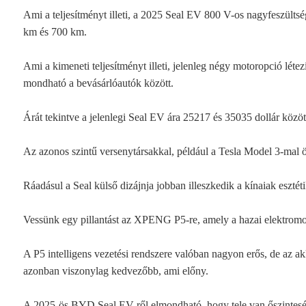
Ami a teljesítményt illeti, a 2025 Seal EV 800 V-os nagyfeszültsé
km és 700 km.
Ami a kimeneti teljesítményt illeti, jelenleg négy motoropció l
mondható a bevásárlóautók között.
Árát tekintve a jelenlegi Seal EV ára 25217 és 35035 dollár közöt
Az azonos szintű versenytársakkal, például a Tesla Model 3-mal ös
Ráadásul a Seal külső dizájnja jobban illeszkedik a kínaiak eszté
Vessünk egy pillantást az XPENG P5-re, amely a hazai elektromos
A P5 intelligens vezetési rendszere valóban nagyon erős, de az ak
azonban viszonylag kedvezőbb, ami előny.
A 2025-ös BYD Seal EV-ről elmondható, hogy tele van őszinteségge