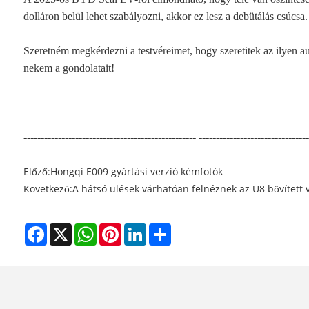
dolláron belül lehet szabályozni, akkor ez lesz a debütálás csúcsa.
Szeretném megkérdezni a testvéreimet, hogy szeretitek az ilyen au
nekem a gondolatait!
-------------------------------------------------- --------------------------------
Előző:
Hongqi E009 gyártási verzió kémfotók
Következő:
A hátsó ülések várhatóan felnéznek az U8 bővített 
Facebook
X
WhatsApp
Pinterest
LinkedIn
Share