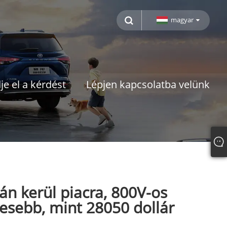
magyar
je el a kérdést
Lépjen kapcsolatba velünk
án kerül piacra, 800V-os
evesebb, mint 28050 dollár