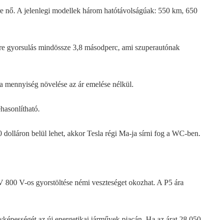
gyre nő. A jelenlegi modellek három hatótávolságúak: 550 km, 650
-re gyorsulás mindössze 3,8 másodperc, ami szuperautónak
 a mennyiség növelése az ár emelése nélkül.
hasonlítható.
 dolláron belül lehet, akkor Tesla régi Ma-ja sírni fog a WC-ben.
EV 800 V-os gyorstöltése némi veszteséget okozhat. A P5 ára
yképességét az új energetikai járművek piacán. Ha az árat 28 050