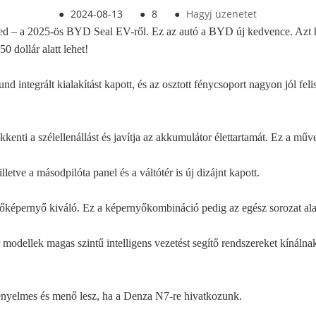
●
2024-08-13
●
8
●
Hagyj üzenetet
eled – a 2025-ös BYD Seal EV-ről. Ez az autó a BYD új kedvence. Azt 
50 dollár alatt lehet!
und integrált kialakítást kapott, és az osztott fénycsoport nagyon jól feli
enti a szélellenállást és javítja az akkumulátor élettartamát. Ez a műv
lletve a másodpilóta panel és a váltótér is új dizájnt kapott.
lőképernyő kiváló. Ez a képernyőkombináció pedig az egész sorozat a
ar modellek magas szintű intelligens vezetést segítő rendszereket kínálna
kényelmes és menő lesz, ha a Denza N7-re hivatkozunk.