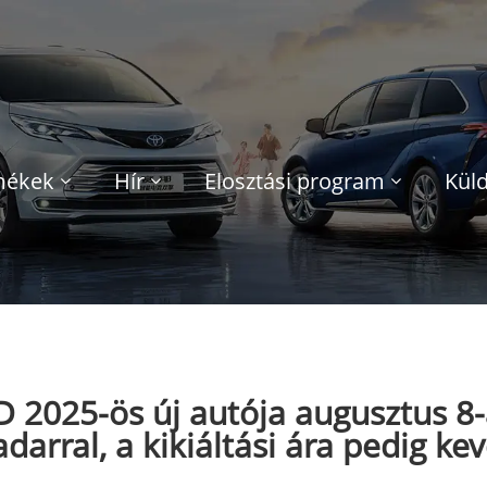
mékek
Hír
Elosztási program
Küld
 2025-ös új autója augusztus 8-
darral, a kikiáltási ára pedig k