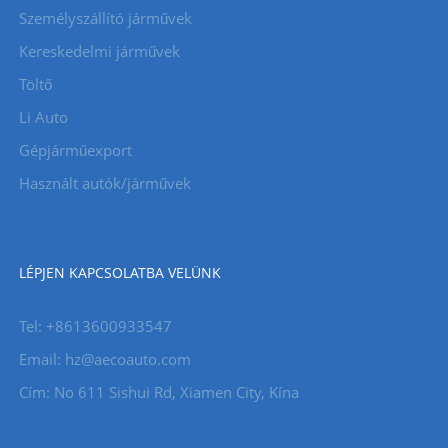
Személyszállító járművek
Kereskedelmi járművek
Töltő
Li Auto
Gépjárműexport
Használt autók/járművek
LÉPJEN KAPCSOLATBA VELÜNK
Tel: +8613600933547
Email:
hz@aecoauto.com
Cím: No 611 Sishui Rd, Xiamen City, Kína