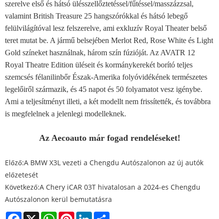
szerelve első és hátsó ülésszellőztetéssel/fűtéssel/masszázzsal,
valamint British Treasure 25 hangszórókkal és hátsó lebegő
felülvilágítóval lesz felszerelve, ami exkluzív Royal Theater belső
teret mutat be. A jármű belsejében Merlot Red, Rose White és Light
Gold színeket használnak, három szín fúzióját. Az AVATR 12
Royal Theatre Edition üléseit és kormánykerekét borító teljes
szemcsés félanilinbőr Észak-Amerika folyóvidékének természetes
legelőiről származik, és 45 napot és 50 folyamatot vesz igénybe.
Ami a teljesítményt illeti, a két modellt nem frissítették, és továbbra
is megfelelnek a jelenlegi modelleknek.
Az Aecoauto már fogad rendeléseket!
Előző:
A BMW X3L vezeti a Chengdu Autószalonon az új autók
előzetesét
Következő:
A Chery iCAR 03T hivatalosan a 2024-es Chengdu
Autószalonon kerül bemutatásra
Facebook
X
WhatsApp
Pinterest
LinkedIn
Share