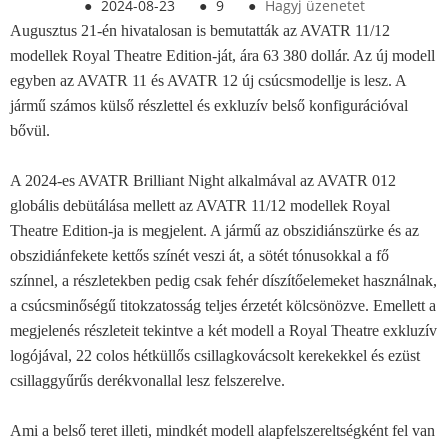
●
2024-08-23
●
9
●
Hagyj üzenetet
Augusztus 21-én hivatalosan is bemutatták az AVATR 11/12
modellek Royal Theatre Edition-ját, ára 63 380 dollár. Az új modell
egyben az AVATR 11 és AVATR 12 új csúcsmodellje is lesz. A
jármű számos külső részlettel és exkluzív belső konfigurációval
bővül.
A 2024-es AVATR Brilliant Night alkalmával az AVATR 012
globális debütálása mellett az AVATR 11/12 modellek Royal
Theatre Edition-ja is megjelent. A jármű az obszidiánszürke és az
obszidiánfekete kettős színét veszi át, a sötét tónusokkal a fő
színnel, a részletekben pedig csak fehér díszítőelemeket használnak,
a csúcsminőségű titokzatosság teljes érzetét kölcsönözve. Emellett a
megjelenés részleteit tekintve a két modell a Royal Theatre exkluzív
logójával, 22 colos hétküllős csillagkovácsolt kerekekkel és ezüst
csillaggyűrűs derékvonallal lesz felszerelve.
Ami a belső teret illeti, mindkét modell alapfelszereltségként fel van