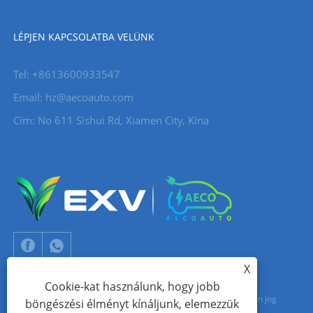
LÉPJEN KAPCSOLATBA VELÜNK
Tel: +8613600933547
Email:
hz@aecoauto.com
Cím: No 611 Sishui Rd, Xiamen City, Kína
X
Cookie-kat használunk, hogy jobb
Copyright © 2024 Xiamen Aecoauto Technology Co., Ltd. Minden jog
böngészési élményt kínáljunk, elemezzük