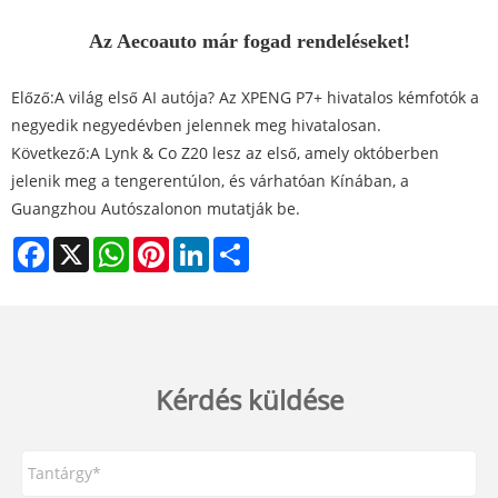
Az Aecoauto már fogad rendeléseket!
Előző:
A világ első AI autója? Az XPENG P7+ hivatalos kémfotók a
negyedik negyedévben jelennek meg hivatalosan.
Következő:
A Lynk & Co Z20 lesz az első, amely októberben
jelenik meg a tengerentúlon, és várhatóan Kínában, a
Guangzhou Autószalonon mutatják be.
Facebook
X
WhatsApp
Pinterest
LinkedIn
Share
Kérdés küldése