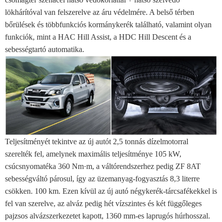
lökhárítóval van felszerelve az áru védelmére. A belső térben
bőrülések és többfunkciós kormánykerék található, valamint olyan
funkciók, mint a HAC Hill Assist, a HDC Hill Descent és a
sebességtartó automatika.
Teljesítményét tekintve az új autót 2,5 tonnás dízelmotorral
szerelték fel, amelynek maximális teljesítménye 105 kW,
csúcsnyomatéka 360 Nm·m, a váltórendszerhez pedig ZF 8AT
sebességváltó párosul, így az üzemanyag-fogyasztás 8,3 literre
csökken. 100 km. Ezen kívül az új autó négykerék-tárcsafékekkel is
fel van szerelve, az alváz pedig hét vízszintes és két függőleges
pajzsos alvázszerkezetet kapott, 1360 mm-es laprugós húrhosszal.