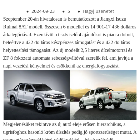
●
2024-09-23
●
5
●
Hagyj üzenetet
Szeptember 20-án hivatalosan is bemutatkozott a Jiangxi Isuzu
Ruimai 8AT modell, összesen 6 modellel és 14 901-17 436 dolláros
árkategóriával. Ezenkívül a tisztviselő 4 ajándékot is piacra dobott,
beleértve a 422 dolláros készpénzes támogatást és a 422 dolláros
helyettesítési támogatást. Az új modellt 2,5 literes dízelmotorral és
ZF 8 fokozatú automata sebességváltóval szerelik fel, ami javítja a
napi vezetési kényelmet és csökkenti az energiafogyasztást.
Megjelenésüket tekintve az új autó eleje erősen hierarchikus, a
tigrisfoghoz hasonló króm díszítés pedig jó sportszerűséget mutat. A
csomagtér szénacél hátsó védőkorláttal + hátsó szélvédő