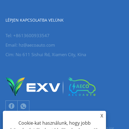
LÉPJEN KAPCSOLATBA VELÜNK
Tel: +8613600933547
Email:
hz@aecoauto.com
Cím: No 611 Sishui Rd, Xiamen City, Kína
X
Cookie-kat használunk, hogy jobb
Copyright © 2024 Xiamen Aecoauto Technology Co., Ltd. Minden jog