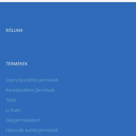
RÓLUNK
TERMÉKEK
Személyszállító járművek
Kereskedelmi járművek
Töltő
Li Auto
Gépjárműexport
Használt autók/járművek