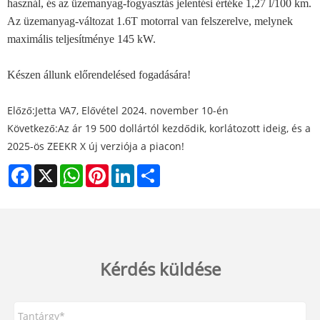
használ, és az üzemanyag-fogyasztás jelentési értéke 1,27 l/100 km.
Az üzemanyag-változat 1.6T motorral van felszerelve, melynek
maximális teljesítménye 145 kW.
Készen állunk előrendelésed fogadására!
Előző:
Jetta VA7, Elővétel 2024. november 10-én
Következő:
Az ár 19 500 dollártól kezdődik, korlátozott ideig, és a
2025-ös ZEEKR X új verziója a piacon!
Facebook
X
WhatsApp
Pinterest
LinkedIn
Share
Kérdés küldése