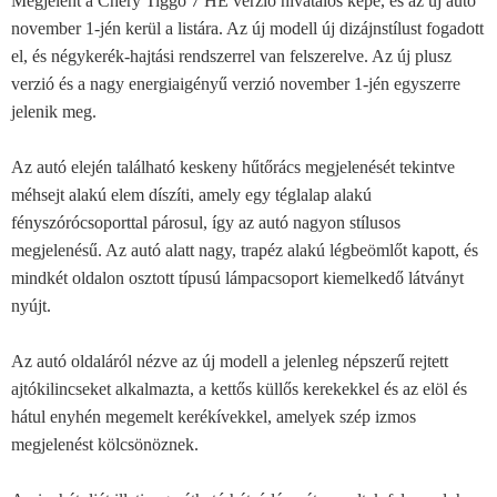
Megjelent a Chery Tiggo 7 HE verzió hivatalos képe, és az új autó
november 1-jén kerül a listára. Az új modell új dizájnstílust fogadott
el, és négykerék-hajtási rendszerrel van felszerelve. Az új plusz
verzió és a nagy energiaigényű verzió november 1-jén egyszerre
jelenik meg.
Az autó elején található keskeny hűtőrács megjelenését tekintve
méhsejt alakú elem díszíti, amely egy téglalap alakú
fényszórócsoporttal párosul, így az autó nagyon stílusos
megjelenésű. Az autó alatt nagy, trapéz alakú légbeömlőt kapott, és
mindkét oldalon osztott típusú lámpacsoport kiemelkedő látványt
nyújt.
Az autó oldaláról nézve az új modell a jelenleg népszerű rejtett
ajtókilincseket alkalmazta, a kettős küllős kerekekkel és az elöl és
hátul enyhén megemelt kerékívekkel, amelyek szép izmos
megjelenést kölcsönöznek.