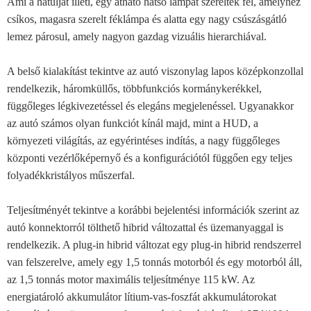
Ami a hátulját illeti, egy átható hátsó lámpát szereltek fel, amelyhez
csíkos, magasra szerelt féklámpa és alatta egy nagy csúszásgátló
lemez párosul, amely nagyon gazdag vizuális hierarchiával.
A belső kialakítást tekintve az autó viszonylag lapos középkonzollal
rendelkezik, háromküllős, többfunkciós kormánykerékkel,
függőleges légkivezetéssel és elegáns megjelenéssel. Ugyanakkor
az autó számos olyan funkciót kínál majd, mint a HUD, a
környezeti világítás, az egyérintéses indítás, a nagy függőleges
központi vezérlőképernyő és a konfigurációtól függően egy teljes
folyadékkristályos műszerfal.
Teljesítményét tekintve a korábbi bejelentési információk szerint az
autó konnektorról tölthető hibrid változattal és üzemanyaggal is
rendelkezik. A plug-in hibrid változat egy plug-in hibrid rendszerrel
van felszerelve, amely egy 1,5 tonnás motorból és egy motorból áll,
az 1,5 tonnás motor maximális teljesítménye 115 kW. Az
energiatároló akkumulátor lítium-vas-foszfát akkumulátorokat