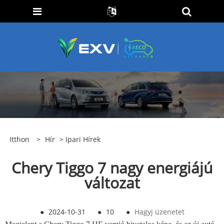
Itthon
>
Hír
>
Ipari Hírek
Chery Tiggo 7 nagy energiájú
változat
●
2024-10-31
●
10
●
Hagyj üzenetet