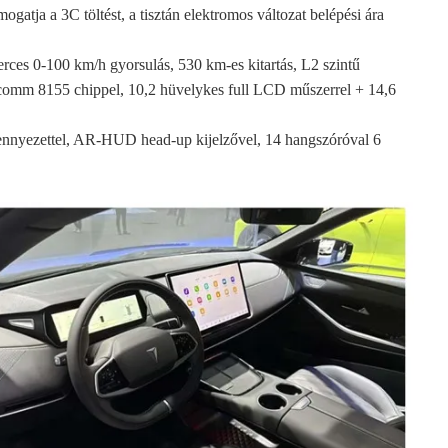
tja a 3C töltést, a tisztán elektromos változat belépési ára
rces 0-100 km/h gyorsulás, 530 km-es kitartás, L2 szintű
ualcomm 8155 chippel, 10,2 hüvelykes full LCD műszerrel + 14,6
r mennyezettel, AR-HUD head-up kijelzővel, 14 hangszóróval 6