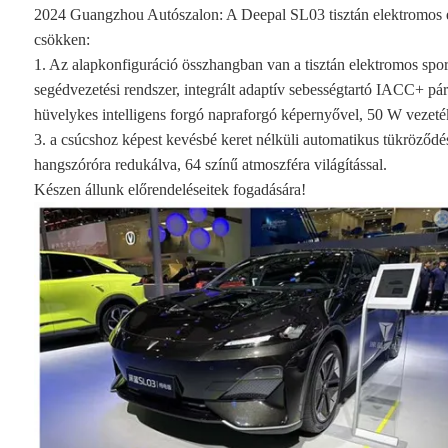
2024 Guangzhou Autószalon: A Deepal SL03 tisztán elektromos elit
csökken:
1. Az alapkonfiguráció összhangban van a tisztán elektromos spo
segédvezetési rendszer, integrált adaptív sebességtartó IACC+ p
hüvelykes intelligens forgó napraforgó képernyővel, 50 W vezeték 
3. a csúcshoz képest kevésbé keret nélküli automatikus tükröződé
hangszóróra redukálva, 64 színű atmoszféra világítással.
Készen állunk előrendeléseitek fogadására!