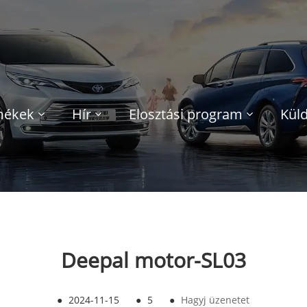
mékek
Hír
Elosztási program
Küld
Deepal motor-SL03
●
2024-11-15
●
5
●
Hagyj üzenetet