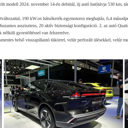
 modell 2024. november 14-én debütál, új autó hatótávja 530 km, támoga
rtváltozattal, 190 kW-os hátsókerék-egymotoros meghajtás, 6,4 másodpe
árhuzamos asszisztens, 20 aktív biztonsági konfiguráció. 2. az autó Q
nélküli gyorstöltéssel van felszerelve.
smentes belső visszapillantó tükörrel, velúr perforált ülésekkel, velú