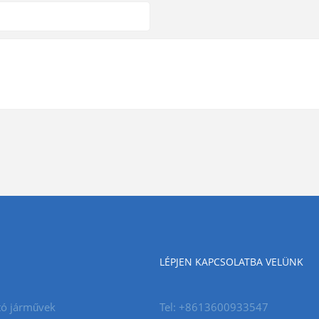
LÉPJEN KAPCSOLATBA VELÜNK
tó járművek
Tel: +8613600933547