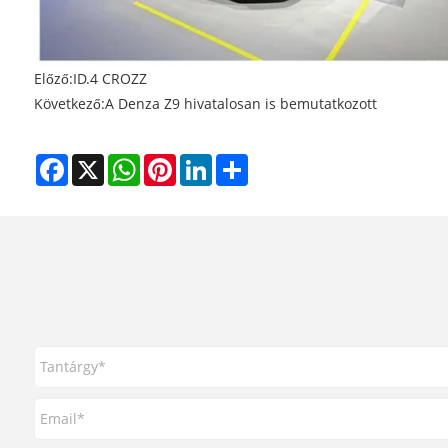
Előző:
ID.4 CROZZ
Következő:
A Denza Z9 hivatalosan is bemutatkozott
Facebook
X
WhatsApp
Pinterest
LinkedIn
Share