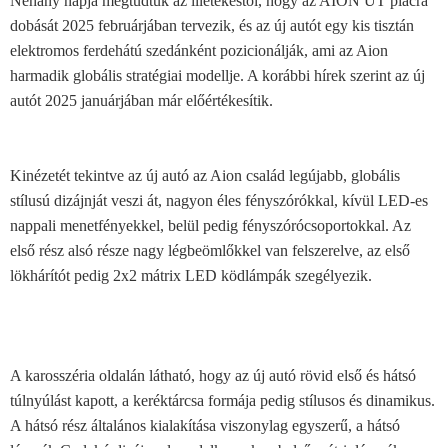
Néhány napja megtudtuk az illetékestől, hogy az AION UT piacra
dobását 2025 februárjában tervezik, és az új autót egy kis tisztán
elektromos ferdehátú szedánként pozicionálják, ami az Aion
harmadik globális stratégiai modellje. A korábbi hírek szerint az új
autót 2025 januárjában már előértékesítik.
Kinézetét tekintve az új autó az Aion család legújabb, globális
stílusú dizájnját veszi át, nagyon éles fényszórókkal, kívül LED-es
nappali menetfényekkel, belül pedig fényszórócsoportokkal. Az
első rész alsó része nagy légbeömlőkkel van felszerelve, az első
lökhárítót pedig 2x2 mátrix LED ködlámpák szegélyezik.
A karosszéria oldalán látható, hogy az új autó rövid első és hátsó
túlnyúlást kapott, a keréktárcsa formája pedig stílusos és dinamikus.
A hátsó rész általános kialakítása viszonylag egyszerű, a hátsó