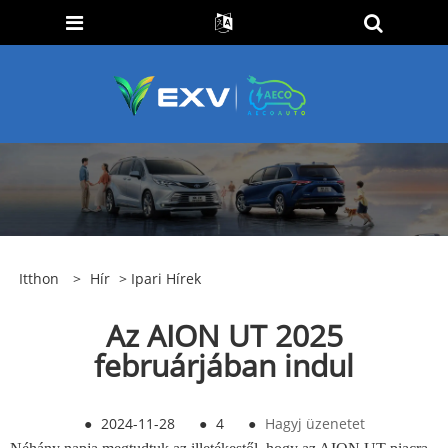
Itthon
>
Hír
>
Ipari Hírek
Az AION UT 2025
februárjában indul
●
2024-11-28
●
4
●
Hagyj üzenetet