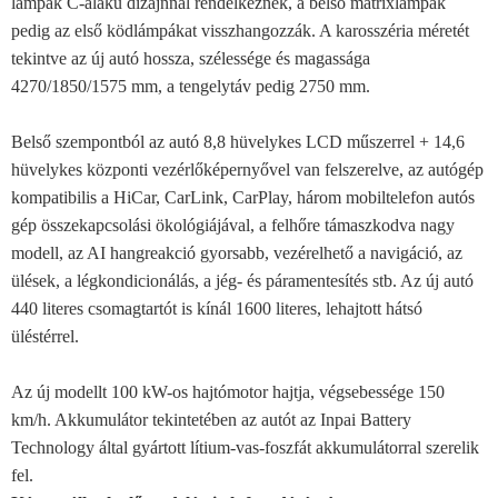
lámpák C-alakú dizájnnal rendelkeznek, a belső mátrixlámpák
pedig az első ködlámpákat visszhangozzák. A karosszéria méretét
tekintve az új autó hossza, szélessége és magassága
4270/1850/1575 mm, a tengelytáv pedig 2750 mm.
Belső szempontból az autó 8,8 hüvelykes LCD műszerrel + 14,6
hüvelykes központi vezérlőképernyővel van felszerelve, az autógép
kompatibilis a HiCar, CarLink, CarPlay, három mobiltelefon autós
gép összekapcsolási ökológiájával, a felhőre támaszkodva nagy
modell, az AI hangreakció gyorsabb, vezérelhető a navigáció, az
ülések, a légkondicionálás, a jég- és páramentesítés stb. Az új autó
440 literes csomagtartót is kínál 1600 literes, lehajtott hátsó
üléstérrel.
Az új modellt 100 kW-os hajtómotor hajtja, végsebessége 150
km/h. Akkumulátor tekintetében az autót az Inpai Battery
Technology által gyártott lítium-vas-foszfát akkumulátorral szerelik
fel.