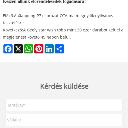
Készen állunk előrendeléseitek fogadására!
Előző:
A Xiaopeng P7+ sorozat OTA ma megnyílik nyilvános
tesztelésre
Következő:
A Geely star wish több mint 30 ezer darabot kelt el a
megjelenést követő 49 napon belül.
Facebook
X
WhatsApp
Pinterest
LinkedIn
Share
Kérdés küldése