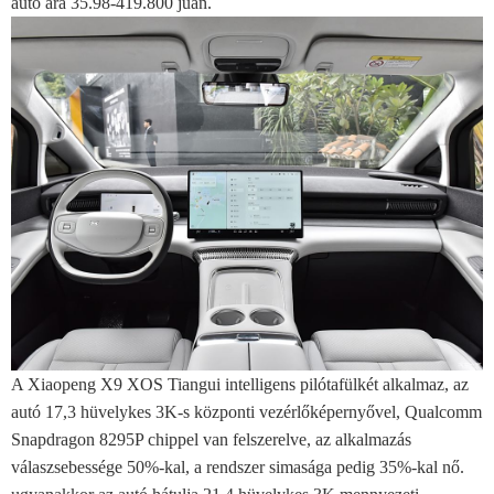
autó ára 35.98-419.800 jüan.
A Xiaopeng X9 XOS Tiangui intelligens pilótafülkét alkalmaz, az
autó 17,3 hüvelykes 3K-s központi vezérlőképernyővel, Qualcomm
Snapdragon 8295P chippel van felszerelve, az alkalmazás
válaszsebessége 50%-kal, a rendszer simasága pedig 35%-kal nő.