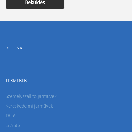
Beküldés
RÓLUNK
TERMÉKEK
Személyszállító járművek
Kereskedelmi járművek
Töltő
Li Auto