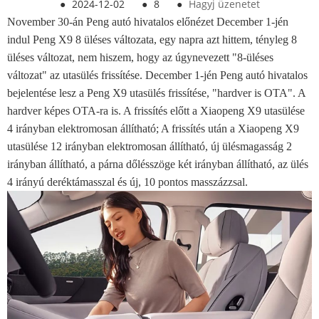
●
2024-12-02
●
8
●
Hagyj üzenetet
November 30-án Peng autó hivatalos előnézet December 1-jén
indul Peng X9 8 üléses változata, egy napra azt hittem, tényleg 8
üléses változat, nem hiszem, hogy az úgynevezett "8-üléses
változat" az utasülés frissítése. December 1-jén Peng autó hivatalos
bejelentése lesz a Peng X9 utasülés frissítése, "hardver is OTA". A
hardver képes OTA-ra is. A frissítés előtt a Xiaopeng X9 utasülése
4 irányban elektromosan állítható; A frissítés után a Xiaopeng X9
utasülése 12 irányban elektromosan állítható, új ülésmagasság 2
irányban állítható, a párna dőlésszöge két irányban állítható, az ülés
4 irányú deréktámasszal és új, 10 pontos masszázzsal.