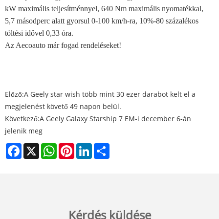
kW maximális teljesítménnyel, 640 Nm maximális nyomatékkal,
5,7 másodperc alatt gyorsul 0-100 km/h-ra, 10%-80 százalékos
töltési idővel 0,33 óra.
Az Aecoauto már fogad rendeléseket!
Előző:
A Geely star wish több mint 30 ezer darabot kelt el a
megjelenést követő 49 napon belül.
Következő:
A Geely Galaxy Starship 7 EM-i december 6-án
jelenik meg
Facebook
X
WhatsApp
Pinterest
LinkedIn
Share
Kérdés küldése