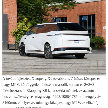
A továbbfejlesztett Xiaopeng X9 továbbra is 7 üléses közepes és
nagy MPV, két független üléssel a második sorban és 2+2+3
üléselosztással. Xiaopeng X9 karosszéria méretei, ez az autó
hossza, szélessége és magassága 5293/1988/1785mm, tengelytáv
3160mm, elhelyezve, mint egy közepes-nagy MPV, az előző új