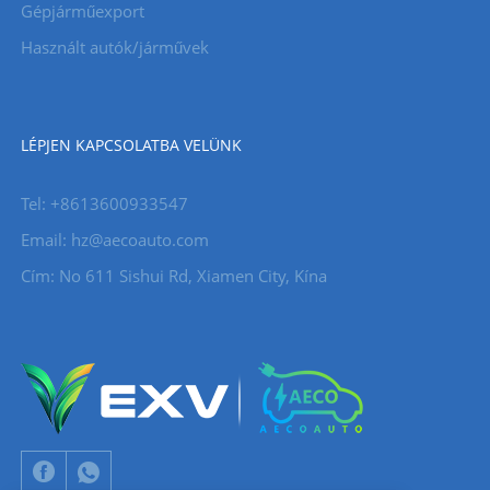
Gépjárműexport
Használt autók/járművek
LÉPJEN KAPCSOLATBA VELÜNK
Tel: +8613600933547
Email:
hz@aecoauto.com
Cím: No 611 Sishui Rd, Xiamen City, Kína