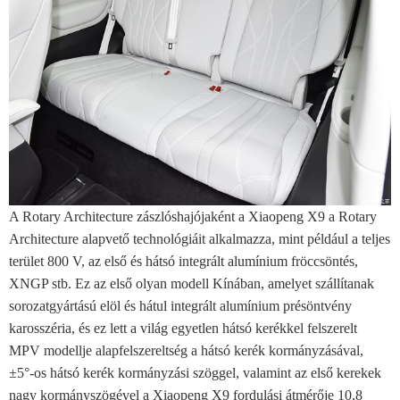
A Rotary Architecture zászlóshajójaként a Xiaopeng X9 a Rotary
Architecture alapvető technológiáit alkalmazza, mint például a teljes
terület 800 V, az első és hátsó integrált alumínium fröccsöntés,
XNGP stb. Ez az első olyan modell Kínában, amelyet szállítanak
sorozatgyártású elöl és hátul integrált alumínium présöntvény
karosszéria, és ez lett a világ egyetlen hátsó kerékkel felszerelt
MPV modellje alapfelszereltség a hátsó kerék kormányzásával,
±5°-os hátsó kerék kormányzási szöggel, valamint az első kerekek
nagy kormányszögével a Xiaopeng X9 fordulási átmérője 10,8