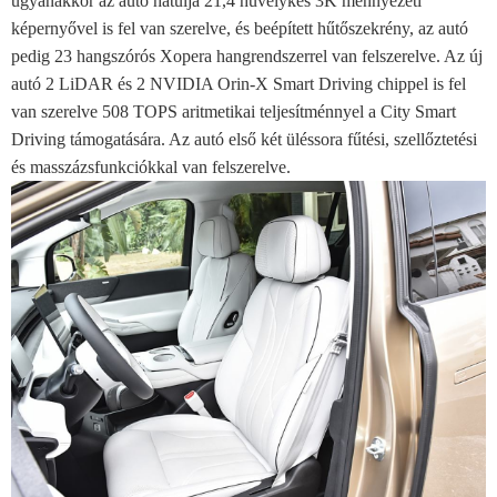
ugyanakkor az autó hátulja 21,4 hüvelykes 3K mennyezeti
képernyővel is fel van szerelve, és beépített hűtőszekrény, az autó
pedig 23 hangszórós Xopera hangrendszerrel van felszerelve. Az új
autó 2 LiDAR és 2 NVIDIA Orin-X Smart Driving chippel is fel
van szerelve 508 TOPS aritmetikai teljesítménnyel a City Smart
Driving támogatására. Az autó első két üléssora fűtési, szellőztetési
és masszázsfunkciókkal van felszerelve.