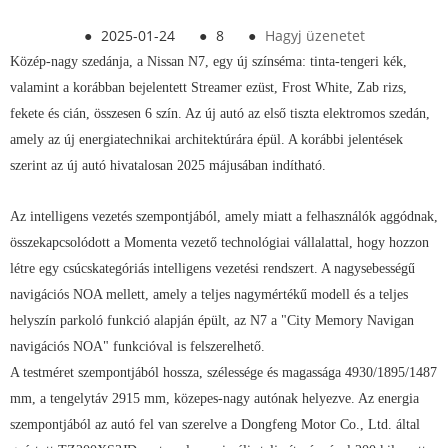
●
2025-01-24
●
8
●
Hagyj üzenetet
Közép-nagy szedánja, a Nissan N7, egy új színséma: tinta-tengeri kék,
valamint a korábban bejelentett Streamer ezüst, Frost White, Zab rizs,
fekete és cián, összesen 6 szín. Az új autó az első tiszta elektromos szedán,
amely az új energiatechnikai architektúrára épül. A korábbi jelentések
szerint az új autó hivatalosan 2025 májusában indítható.
Az intelligens vezetés szempontjából, amely miatt a felhasználók aggódnak,
összekapcsolódott a Momenta vezető technológiai vállalattal, hogy hozzon
létre egy csúcskategóriás intelligens vezetési rendszert. A nagysebességű
navigációs NOA mellett, amely a teljes nagymértékű modell és a teljes
helyszín parkoló funkció alapján épült, az N7 a "City Memory Navigan
navigációs NOA" funkcióval is felszerelhető.
A testméret szempontjából hossza, szélessége és magassága 4930/1895/1487
mm, a tengelytáv 2915 mm, közepes-nagy autónak helyezve. Az energia
szempontjából az autó fel van szerelve a Dongfeng Motor Co., Ltd. által