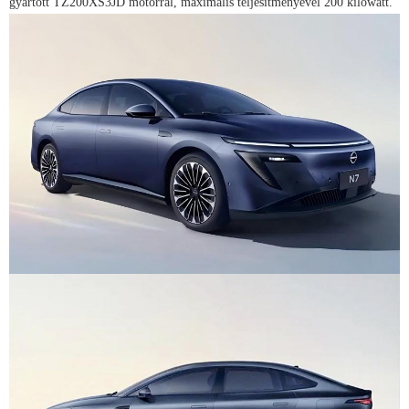
gyártott TZ200XS3JD motorral, maximális teljesítményével 200 kilowatt.