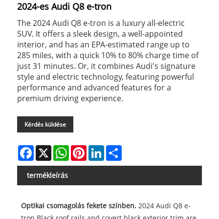
2024-es Audi Q8 e-tron
The 2024 Audi Q8 e-tron is a luxury all-electric
SUV. It offers a sleek design, a well-appointed
interior, and has an EPA-estimated range up to
285 miles, with a quick 10% to 80% charge time of
just 31 minutes. Or, it combines Audi's signature
style and electric technology, featuring powerful
performance and advanced features for a
premium driving experience.
Kérdés küldése
Facebook
X
WhatsApp
Pinterest
LinkedIn
Share
termékleírás
Optikai csomagolás fekete színben.
2024 Audi Q8 e-
tron Black roof rails and covert black exterior trim are