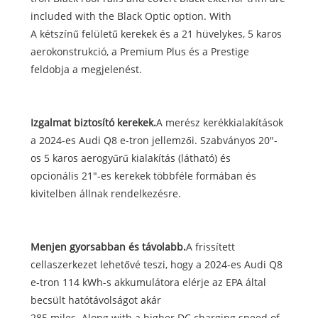
included with the Black Optic option. With
A kétszínű felületű kerekek és a 21 hüvelykes, 5 karos
aerokonstrukció, a Premium Plus és a Prestige
feldobja a megjelenést.
Izgalmat biztosító kerekek.
A merész kerékkialakítások
a 2024-es Audi Q8 e-tron jellemzői. Szabványos 20"-
os 5 karos aerogyűrű kialakítás (látható) és
opcionális 21"-es kerekek többféle formában és
kivitelben állnak rendelkezésre.
Menjen gyorsabban és távolabb.
A frissített
cellaszerkezet lehetővé teszi, hogy a 2024-es Audi Q8
e-tron 114 kWh-s akkumulátora elérje az EPA által
becsült hatótávolságot akár
285 miles. Along with a higher DC charging speed of