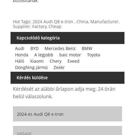
biztosítanak.
Hot Tags: 2024 Audi Q8 e-tron , China, Manufacturer,
Supplier, Factory, Cheap
Kapcsolódó kategória
Audi
BYD
Mercedes Benz
BMW
Honda
A legjobb
baic motor
Toyota
Háló
Xiaomi
Chery
Exeed
Dongfeng jármű
Zeekr
Kérdés küldése
Kérdését az alábbi űrlapon adja meg. 24 órán
belül válaszolunk.