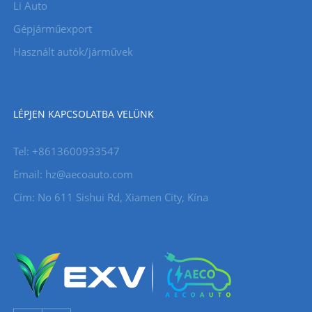
Li Auto
Gépjárműexport
Használt autók/járművek
LÉPJEN KAPCSOLATBA VELÜNK
Tel: +8613600933547
Email:
hz@aecoauto.com
Cím: No 611 Sishui Rd, Xiamen City, Kína