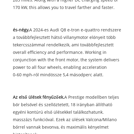
170 kW, this allows you to travel farther and faster.
és-négy.
A 2024-es Audi Q8 e-tron e-quattro rendszere
a továbbfejlesztett hátsó villanymotor előnyeit több
tekercsszámmal rendelkezik, ami továbbfejlesztett
overall efficiency and performance. Working in
conjunction with the front motor, the system delivers
power to all four wheels, enabling acceleration
0-60 mph-ról mindössze 5,4 másodperc alatt.
Az első ülések fényűzőek.
A Prestige modellben teljes
bőr belsővel és szellőztetett, 18 irányban állítható
egyéni kontúrú első ülésekkel találkozhatunk.
masszázs funkcióval. Ezek az ülések Valcona/Milano
bőrrel vannak bevonva, és maximális kényelmet