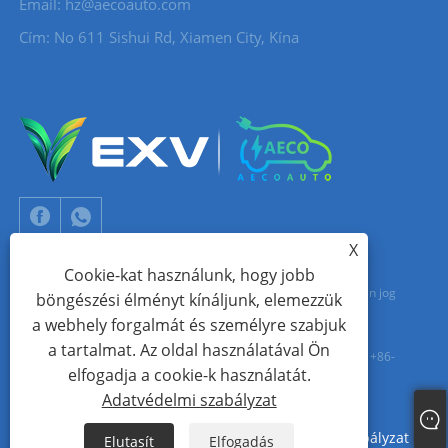
Email:
hz@aecoauto.com
Cím: No 611 Sishui Rd, Xiamen City, Kína
X
Cookie-kat használunk, hogy jobb
Copyright © 2024 Xiamen Aecoauto Technology Co., Ltd. Minden jog
böngészési élményt kínáljunk, elemezzük
a webhely forgalmát és személyre szabjuk
fenntartva.
a tartalmat. Az oldal használatával Ön
WEBOLDAL TECHNIKAI TÁMOGATÁS:
TIANYU HÁLÓZAT
Jack Lin: +86-
elfogadja a cookie-k használatát.
15559188336
Adatvédelmi szabályzat
Links
Sitemap
RSS
XML
Adatvédelmi szabályzat
Elutasít
Elfogadás