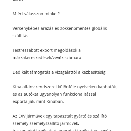
Miért válasszon minket?
Versenyképes árazás és zökkenőmentes globális
szállítás
Testreszabott export megoldások a
márkakereskedések/vevők számára
Dedikált támogatás a vizsgálattól a kézbesítésig
Kína all-inv rendszerei különféle nyelveken kaphatók,
és az autókat ugyanolyan funkcionalitással
exportálják, mint Kínában.
Az EXV járművek egy tapasztalt gyártó és szállító
személy személyszállító járművek,
haszongépjárművek, új energia járművek és egyéb