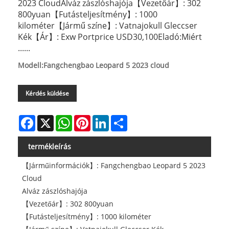
2023 CloudAlváz zászlóshajója【Vezetőár】: 302
800yuan【Futásteljesítmény】: 1000
kilométer【Jármű színe】: Vatnajokull Gleccser
Kék【Ár】: Exw Portprice USD30,100Eladó:Miért
......
Modell:Fangchengbao Leopard 5 2023 cloud
Kérdés küldése
Facebook
X
WhatsApp
Pinterest
LinkedIn
Share
termékleírás
【Járműinformációk】: Fangchengbao Leopard 5 2023
Cloud
Alváz zászlóshajója
【Vezetőár】: 302 800yuan
【Futásteljesítmény】: 1000 kilométer