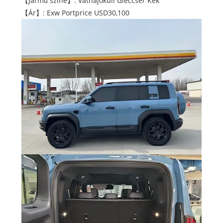
【Jármű színe】: Vatnajokull Gleccser Kék
【Ár】: Exw Portprice USD30,100