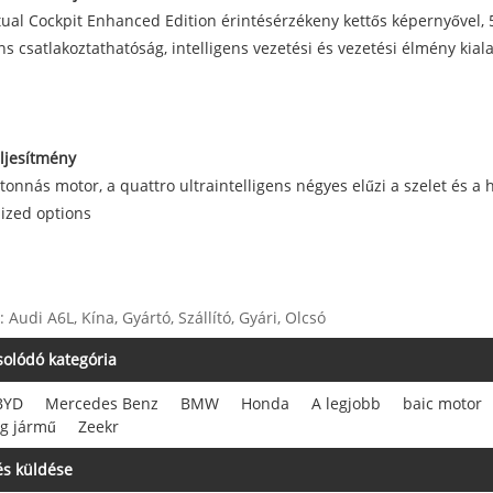
tual Cockpit Enhanced Edition érintésérzékeny kettős képernyővel,
ens csatlakoztathatóság, intelligens vezetési és vezetési élmény kia
ljesítmény
 tonnás motor, a quattro ultraintelligens négyes elűzi a szelet és a 
ized options
 Audi A6L, Kína, Gyártó, Szállító, Gyári, Olcsó
olódó kategória
BYD
Mercedes Benz
BMW
Honda
A legjobb
baic motor
g jármű
Zeekr
s küldése