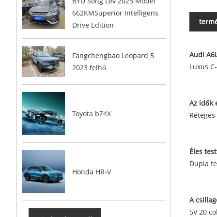
BYD Song Lev 2025 Model
662KMSuperior Intelligens
termé
Drive Edition
Audi A6
Fangchengbao Leopard 5
Luxus C-
2023 felhő
Az idők 
Toyota bZ4X
Réteges 
Éles tes
Dupla fe
Honda HR-V
A csilla
5V 20 co