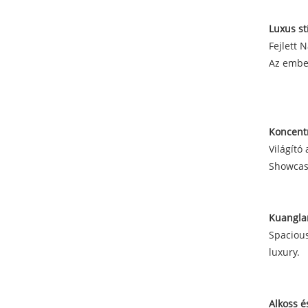
Luxus st
Fejlett 
Az ember
Koncentr
Világító
Showcasi
Kuangla
Spacious
luxury.
Alkoss é