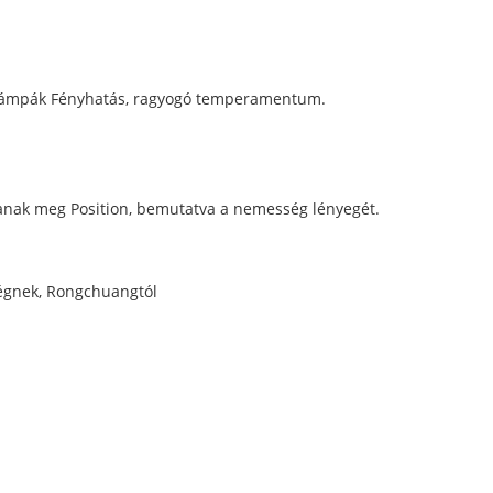
ó lámpák Fényhatás, ragyogó temperamentum.
tanak meg Position, bemutatva a nemesség lényegét.
ségnek, Rongchuangtól