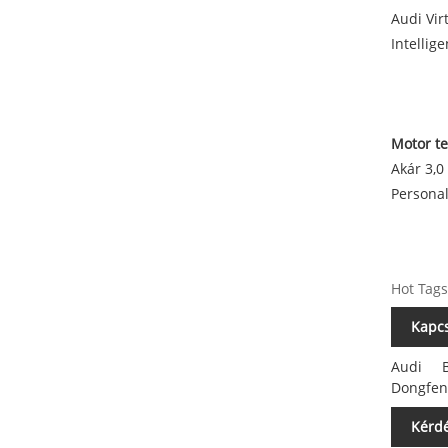
Audi Vir
Intellig
Motor te
Akár 3,0
Personal
Hot Tags:
Kapcs
Audi
Dongfen
Kérdé