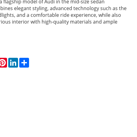
 a flagship model of Audi in the mid-size sedan
mbines elegant styling, advanced technology such as the
lights, and a comfortable ride experience, while also
rious interior with high-quality materials and ample
hatsApp
Pinterest
LinkedIn
Share