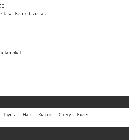
 5G
lakítása. Berendezés ára
hullámokat.
Toyota
Háló
Xiaomi
Chery
Exeed