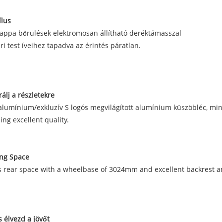
ílus
Nappa bőrülések elektromosan állítható deréktámasszal
i test íveihez tapadva az érintés páratlan.
álj a részletekre
 alumínium/exkluzív S logós megvilágított alumínium küszöbléc, mi
ng excellent quality.
ng Space
 rear space with a wheelbase of 3024mm and excellent backrest a
s élvezd a jövőt