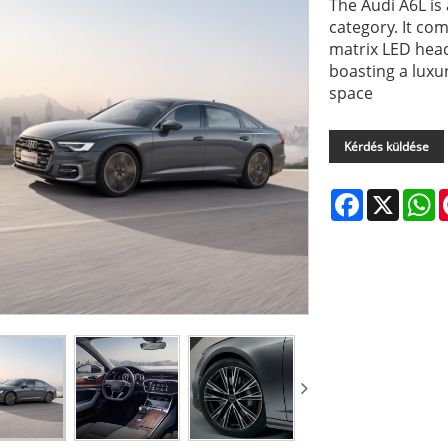
The Audi A6L is
category. It co
matrix LED head
boasting a luxu
space
Kérdés küldése
Facebook
X
W