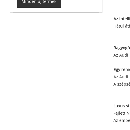
Minden új termék
Az intel
Hátul át
Ragyogó
Az Audi 
Egy re
Az Audi 
A szépsé
Luxus st
Fejlett 
Az ember