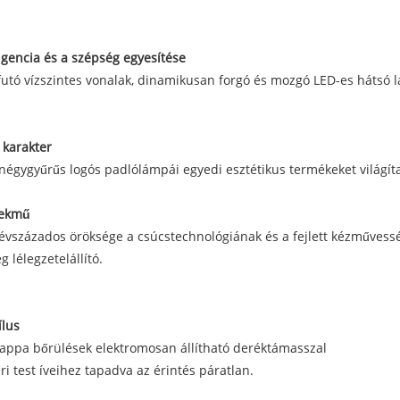
ligencia és a szépség egyesítése
futó vízszintes vonalak, dinamikusan forgó és mozgó LED-es háts
 karakter
négygyűrűs logós padlólámpái egyedi esztétikus termékeket világí
mekmű
évszázados öröksége a csúcstechnológiának és a fejlett kézműves
g lélegzetelállító.
ílus
Nappa bőrülések elektromosan állítható deréktámasszal
i test íveihez tapadva az érintés páratlan.