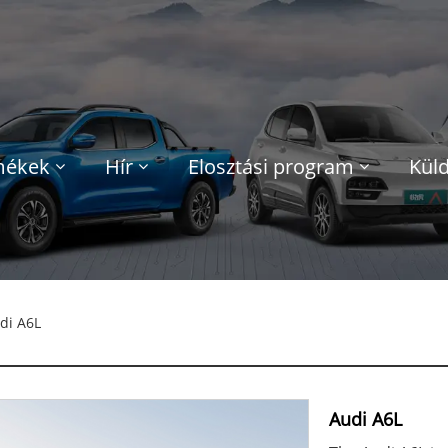
mékek
Hír
Elosztási program
Küld
di A6L
Audi A6L