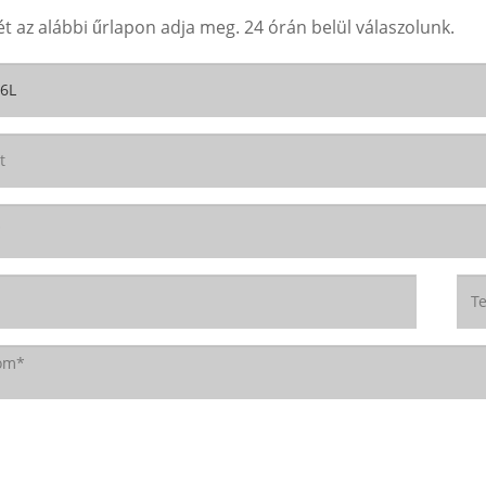
t az alábbi űrlapon adja meg. 24 órán belül válaszolunk.