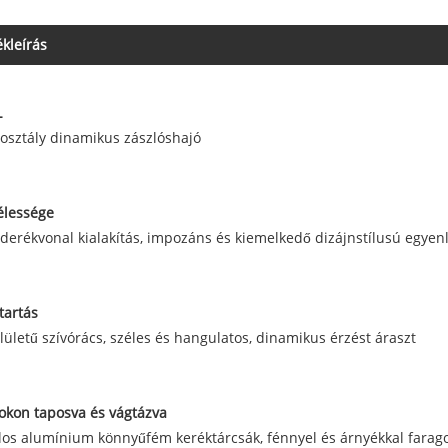
kleírás
L
osztály dinamikus zászlóshajó
élessége
derékvonal kialakítás, impozáns és kiemelkedő dizájnstílusú egyenl
ttartás
lületű szívórács, széles és hangulatos, dinamikus érzést áraszt
gokon taposva és vágtázva
los alumínium könnyűfém keréktárcsák, fénnyel és árnyékkal farag