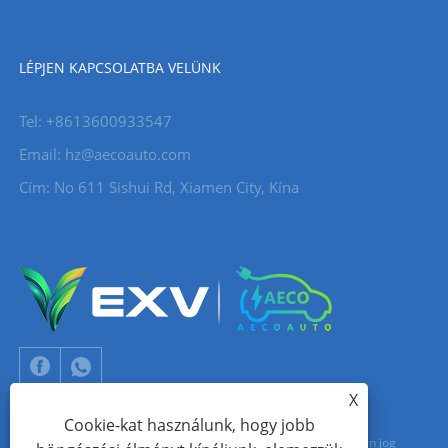
LÉPJEN KAPCSOLATBA VELÜNK
Tel: +8613600933547
Email:
hz@aecoauto.com
Cím: No 611 Sishui Rd, Xiamen City, Kína
X
Cookie-kat használunk, hogy jobb
Copyright © 2024 Xiamen Aecoauto Technology Co., Ltd. Minden jog