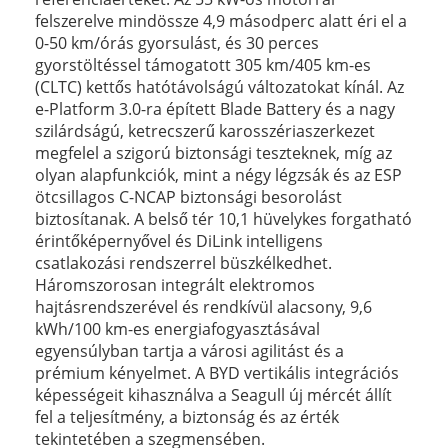
felszerelve mindössze 4,9 másodperc alatt éri el a
0-50 km/órás gyorsulást, és 30 perces
gyorstöltéssel támogatott 305 km/405 km-es
(CLTC) kettős hatótávolságú változatokat kínál. Az
e-Platform 3.0-ra épített Blade Battery és a nagy
szilárdságú, ketrecszerű karosszériaszerkezet
megfelel a szigorú biztonsági teszteknek, míg az
olyan alapfunkciók, mint a négy légzsák és az ESP
ötcsillagos C-NCAP biztonsági besorolást
biztosítanak. A belső tér 10,1 hüvelykes forgatható
érintőképernyővel és DiLink intelligens
csatlakozási rendszerrel büszkélkedhet.
Háromszorosan integrált elektromos
hajtásrendszerével és rendkívül alacsony, 9,6
kWh/100 km-es energiafogyasztásával
egyensúlyban tartja a városi agilitást és a
prémium kényelmet. A BYD vertikális integrációs
képességeit kihasználva a Seagull új mércét állít
fel a teljesítmény, a biztonság és az érték
tekintetében a szegmensében.