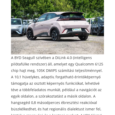
A BYD Seagull szívében a DiLink 4.0 (intelligens
pilótafülke rendszer) áll, amelyet egy Qualcomm 6125
chip hajt meg, 105K DMIPS számítási teljesítménnyel.
A 10,1 hüvelykes, adaptív, forgatható érintőképernyő
támogatja az osztott képernyős funkciókat, lehetővé
téve a többfeladatos munkát, például a navigációt az
egyik oldalon, a szórakoztatást a másik oldalon. A
hangsegéd 0,8 másodperces ébresztési reakcióval
büszkélkedhet, és hat regionális dialektust ismer fel,