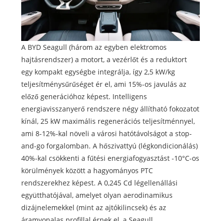
A BYD Seagull (három az egyben elektromos
hajtásrendszer) a motort, a vezérlőt és a reduktort
egy kompakt egységbe integrálja, így 2,5 kW/kg
teljesítménysűrűséget ér el, ami 15%-os javulás az
előző generációhoz képest. Intelligens
energiavisszanyerő rendszere négy állítható fokozatot
kínál, 25 kW maximális regenerációs teljesítménnyel,
ami 8-12%-kal növeli a városi hatótávolságot a stop-
and-go forgalomban. A hőszivattyú (légkondicionálás)
40%-kal csökkenti a fűtési energiafogyasztást -10°C-os
körülmények között a hagyományos PTC
rendszerekhez képest. A 0,245 Cd légellenállási
együtthatójával, amelyet olyan aerodinamikus
dizájnelemekkel (mint az ajtókilincsek) és az
áramvonalas profillal érnek el, a Seagull