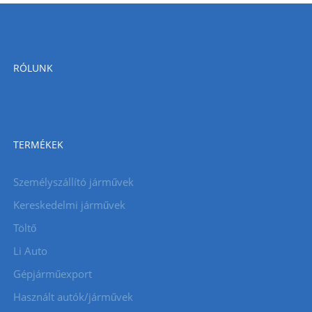
RÓLUNK
TERMÉKEK
Személyszállító járművek
Kereskedelmi járművek
Töltő
Li Auto
Gépjárműexport
Használt autók/járművek