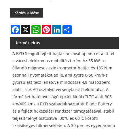
Kérdés küldése
Facebook
X
WhatsApp
Pinterest
LinkedIn
Share
termékleírás
A BYD Seagull fejlett hajtásláncával új mércét állít fel
a városi elektromos mobilitás terén. Az 55 kW-os
állandó mágneses szinkronmotor hajtja, és 135 N·m
azonnali nyomatékot ad le, ami gyors 0-50 km/h-s
gyorsulást tesz lehetővé mindössze 4,9 másodperc
alatt – sok A0 osztályú versenytársát felülmúlva. A
jármű két hatótávolságú opciót kínál (CLTC alatt 305
km/405 km), a BYD szabadalmaztatott Blade Battery
és a fejlett hőkezelési rendszer támogatásával, stabil
teljesítményt biztosítva -30°C és 60°C közötti
szélsőséges hőmérsékleten. A 30 perces egyenáramú