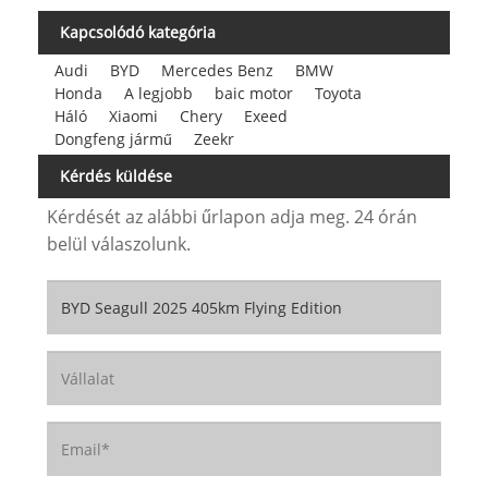
Kapcsolódó kategória
Audi
BYD
Mercedes Benz
BMW
Honda
A legjobb
baic motor
Toyota
Háló
Xiaomi
Chery
Exeed
Dongfeng jármű
Zeekr
Kérdés küldése
Kérdését az alábbi űrlapon adja meg. 24 órán
belül válaszolunk.