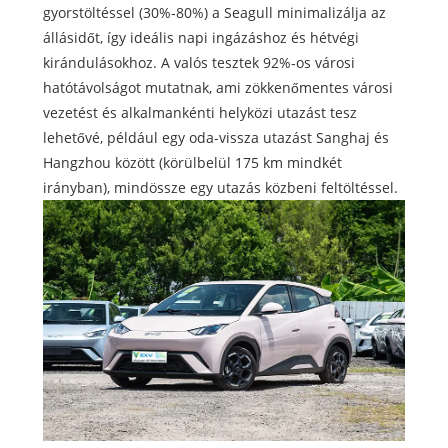
gyorstöltéssel (30%-80%) a Seagull minimalizálja az
állásidőt, így ideális napi ingázáshoz és hétvégi
kirándulásokhoz. A valós tesztek 92%-os városi
hatótávolságot mutatnak, ami zökkenőmentes városi
vezetést és alkalmankénti helyközi utazást tesz
lehetővé, például egy oda-vissza utazást Sanghaj és
Hangzhou között (körülbelül 175 km mindkét
irányban), mindössze egy utazás közbeni feltöltéssel.