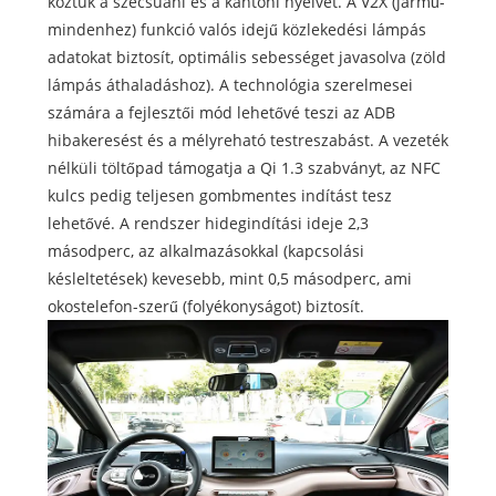
köztük a szecsuáni és a kantoni nyelvet. A V2X (jármű-
mindenhez) funkció valós idejű közlekedési lámpás
adatokat biztosít, optimális sebességet javasolva (zöld
lámpás áthaladáshoz). A technológia szerelmesei
számára a fejlesztői mód lehetővé teszi az ADB
hibakeresést és a mélyreható testreszabást. A vezeték
nélküli töltőpad támogatja a Qi 1.3 szabványt, az NFC
kulcs pedig teljesen gombmentes indítást tesz
lehetővé. A rendszer hidegindítási ideje 2,3
másodperc, az alkalmazásokkal (kapcsolási
késleltetések) kevesebb, mint 0,5 másodperc, ami
okostelefon-szerű (folyékonyságot) biztosít.