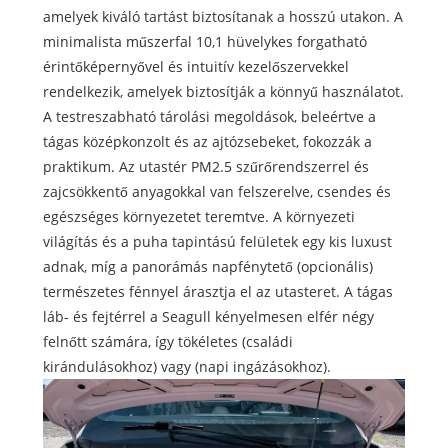
amelyek kiváló tartást biztosítanak a hosszú utakon. A
minimalista műszerfal 10,1 hüvelykes forgatható
érintőképernyővel és intuitív kezelőszervekkel
rendelkezik, amelyek biztosítják a könnyű használatot.
A testreszabható tárolási megoldások, beleértve a
tágas középkonzolt és az ajtózsebeket, fokozzák a
praktikum. Az utastér PM2.5 szűrőrendszerrel és
zajcsökkentő anyagokkal van felszerelve, csendes és
egészséges környezetet teremtve. A környezeti
világítás és a puha tapintású felületek egy kis luxust
adnak, míg a panorámás napfénytető (opcionális)
természetes fénnyel árasztja el az utasteret. A tágas
láb- és fejtérrel a Seagull kényelmesen elfér négy
felnőtt számára, így tökéletes (családi
kirándulásokhoz) vagy (napi ingázásokhoz).