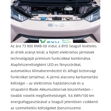
Az ára 73 800 RMB-tól indul, a BYD Seagull kivételes
ár-érték arányt kínál, a fejlett elektromos járművek
technológiáját prémium funkciókkal kombinálva.
Alapfelszereltségként LED-es fényszórókat,
automatikus klímaberendezést és átfogó biztonsági
funkciókat tartalmaz. A jármű alacsony karbantartási
költségei – az elektromos hajtásláncnak és a
strapabíró Blade Akkumulátornak köszönhetően –
tovább növelik megfizethetőségét. 9,6 kWh/100 km
energiafogyasztásával a Seagull jelentősen csökkenti
az üzemeltetési költségeket (benzinüzemű