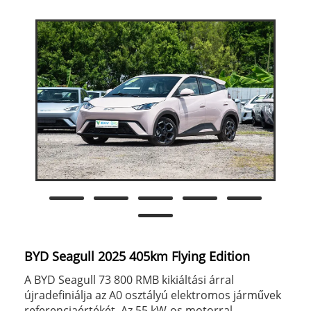
BYD Seagull 2025 405km Flying Edition
A BYD Seagull 73 800 RMB kikiáltási árral
újradefiniálja az A0 osztályú elektromos járművek
referenciaértékét. Az 55 kW-os motorral