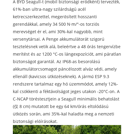
A BYD Seagull-t (mobil biztonsági erődként) tervezték,
61%-ban ultra-nagy szilárdságú acél
ketrecszerkezettel, megerősített hosszanti
gerendákkal, amely 34 500 N·m/°-os torziós
merevséget ér el, ami 30%-kal nagyobb, mint
versenytársai. A Penge akkumulátorát szigorú
tesztelésnek vetik alá, beleértve a 48 órás tengervízbe
merítést és az 1200 °C-os lángexpozíciót, ami páratlan
biztonságot garantál. Az IP68-as besorolású
akkumulátorcsomagot páncélozott alváz védi, amely
ellenáll (kavicsos ütközéseknek). A jármű ESP 9.3
rendszere tartalmaz egy hó üzemmódot, amely 12%-
kal csökkenti a féktávolságot jeges utakon -20°C-on. A
C-NCAP töréstesztjein a Seagull minimális behatolást
(仅 8 cm) mutatott be egy 64 km/órás eltolódású
ütközés során, ami 35%-kal haladta meg a nemzeti
biztonsági előírásokat.