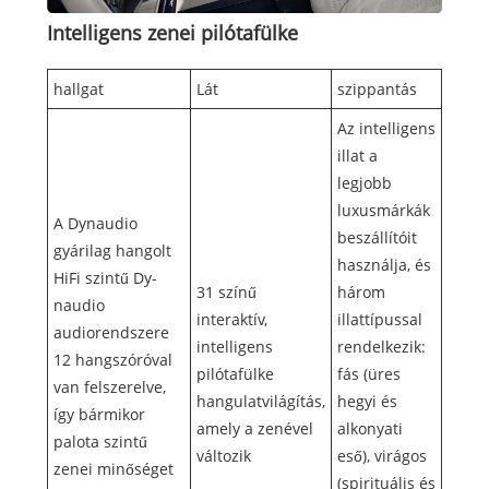
Intelligens zenei pilótafülke
hallgat
Lát
szippantás
Az intelligens
illat a
legjobb
luxusmárkák
A Dynaudio
beszállítóit
gyárilag hangolt
használja, és
HiFi szintű Dy-
31 színű
három
naudio
interaktív,
illattípussal
audiorendszere
intelligens
rendelkezik:
12 hangszóróval
pilótafülke
fás (üres
van felszerelve,
hangulatvilágítás,
hegyi és
így bármikor
amely a zenével
alkonyati
palota szintű
változik
eső), virágos
zenei minőséget
(spirituális és