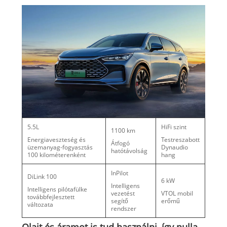
5.5L
HiFi szint
1100 km
Energiaveszteség és
Testreszabott
Átfogó
üzemanyag-fogyasztás
Dynaudio
hatótávolság
100 kilométerenként
hang
InPilot
DiLink 100
6 kW
Intelligens
Intelligens pilótafülke
vezetést
VTOL mobil
továbbfejlesztett
segítő
erőmű
változata
rendszer