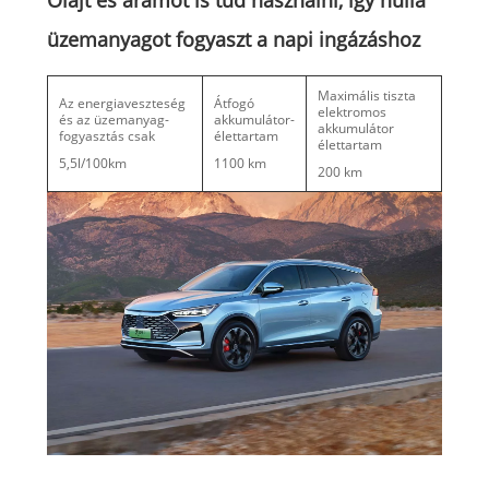
Olajt és áramot is tud használni, így nulla
üzemanyagot fogyaszt a napi ingázáshoz
Maximális tiszta
Az energiaveszteség
Átfogó
elektromos
és az üzemanyag-
akkumulátor-
akkumulátor
fogyasztás csak
élettartam
élettartam
5,5l/100km
1100 km
200 km