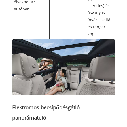
élvezhet az
csendes) és
autóban.
ásványos
(nyári szellő
és tengeri
só).
Elektromos becsípődésgátló
panorámatető