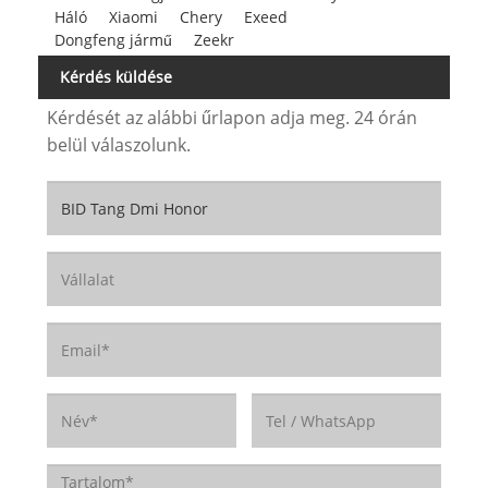
Háló
Xiaomi
Chery
Exeed
Dongfeng jármű
Zeekr
Kérdés küldése
Kérdését az alábbi űrlapon adja meg. 24 órán
belül válaszolunk.