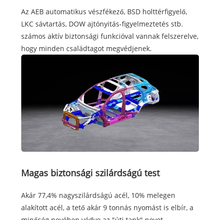
Az AEB automatikus vészfékező, BSD holttérfigyelő,
LKC sávtartás, DOW ajtónyitás-figyelmeztetés stb.
számos aktív biztonsági funkcióval vannak felszerelve,
hogy minden családtagot megvédjenek.
Magas biztonsági szilárdságú test
Akár 77,4% nagyszilárdságú acél, 10% melegen
alakított acél, a tető akár 9 tonnás nyomást is elbír, a
minőség nevében védve az "úti tank" nevet