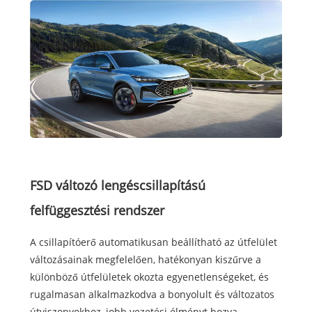
FSD változó lengéscsillapítású
felfüggesztési rendszer
A csillapítóerő automatikusan beállítható az útfelület
változásainak megfelelően, hatékonyan kiszűrve a
különböző útfelületek okozta egyenetlenségeket, és
rugalmasan alkalmazkodva a bonyolult és változatos
útviszonyokhoz, jobb vezetési élményt hozva.