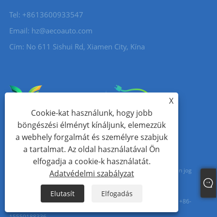
Tel: +8613600933547
Email:
hz@aecoauto.com
Cím: No 611 Sishui Rd, Xiamen City, Kína
X
Cookie-kat használunk, hogy jobb
böngészési élményt kínáljunk, elemezzük
a webhely forgalmát és személyre szabjuk
a tartalmat. Az oldal használatával Ön
elfogadja a cookie-k használatát.
Copyright © 2024 Xiamen Aecoauto Technology Co., Ltd. Minden jog
Adatvédelmi szabályzat
fenntartva.
Elutasít
Elfogadás
WEBOLDAL TECHNIKAI TÁMOGATÁS:
TIANYU HÁLÓZAT
Jack Lin: +86-
15559188336