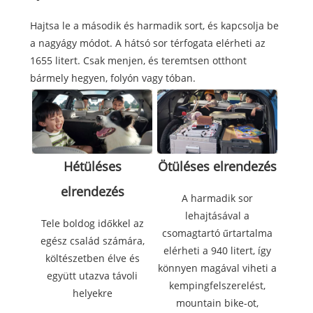
Hajtsa le a második és harmadik sort, és kapcsolja be
a nagyágy módot. A hátsó sor térfogata elérheti az
1655 litert. Csak menjen, és teremtsen otthont
bármely hegyen, folyón vagy tóban.
Hétüléses
Ötüléses elrendezés
elrendezés
A harmadik sor
lehajtásával a
Tele boldog időkkel az
csomagtartó űrtartalma
egész család számára,
elérheti a 940 litert, így
költészetben élve és
könnyen magával viheti a
együtt utazva távoli
kempingfelszerelést,
helyekre
mountain bike-ot,