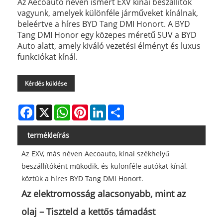
Az Aecoauto néven ismert EXV kínai beszállítók
vagyunk, amelyek különféle járműveket kínálnak,
beleértve a híres BYD Tang DMI Honort. A BYD
Tang DMI Honor egy közepes méretű SUV a BYD
Auto alatt, amely kiváló vezetési élményt és luxus
funkciókat kínál.
Kérdés küldése
Facebook
X
WhatsApp
Pinterest
LinkedIn
Share
termékleírás
Az EXV, más néven Aecoauto, kínai székhelyű
beszállítóként működik, és különféle autókat kínál,
köztük a híres BYD Tang DMI Honort.
Az elektromosság alacsonyabb, mint az
olaj – Tiszteld a kettős támadást