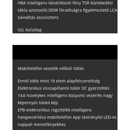
HBA intelligens távoli/közeli fény TSR közlekedési
tábla azonosító DDW fáradtságra figyelmeztető LCA
sávváltás asszisztens
V2L külsőleg
Mobiltelefon vezeték nélküli töltés
Ennél több mint 18 elem alapfelszereltség
Elektronikus visszapillantó tükör DC gyorstöltés
14,6 hüvelykes intelligens központi vezérlés nagy
képernyős tolató kép
EPB elektronikus rögzítőfék intelligens
hangvezérlésű mobiltelefon App távirányító LED-es
nappali menetfényekhez