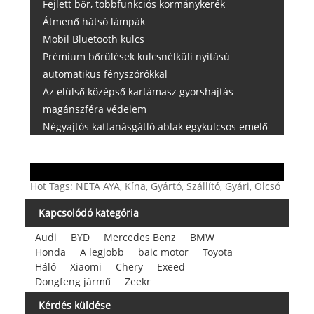
Fejlett bőr, többfunkciós kormánykerék
Átmenő hátsó lámpák
Mobil Bluetooth kulcs
Prémium bőrülések kulcsnélküli nyitású
automatikus fényszórókkal
Az elülső középső kartámasz gyorshajtás
magánszféra védelem
Négyajtós kattanásgátló ablak egykulcsos emelő
Hot Tags: NETA AYA, Kína, Gyártó, Szállító, Gyári, Olcsó
Kapcsolódó kategória
Audi
BYD
Mercedes Benz
BMW
Honda
A legjobb
baic motor
Toyota
Háló
Xiaomi
Chery
Exeed
Dongfeng jármű
Zeekr
Kérdés küldése