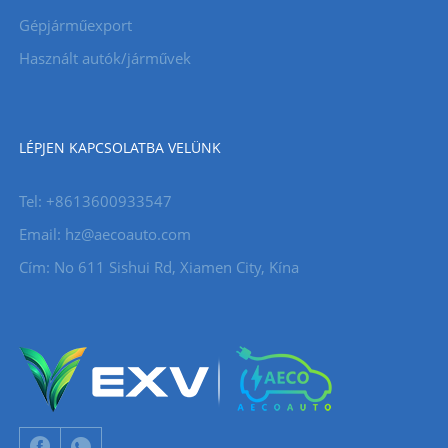
Gépjárműexport
Használt autók/járművek
LÉPJEN KAPCSOLATBA VELÜNK
Tel: +8613600933547
Email:
hz@aecoauto.com
Cím: No 611 Sishui Rd, Xiamen City, Kína