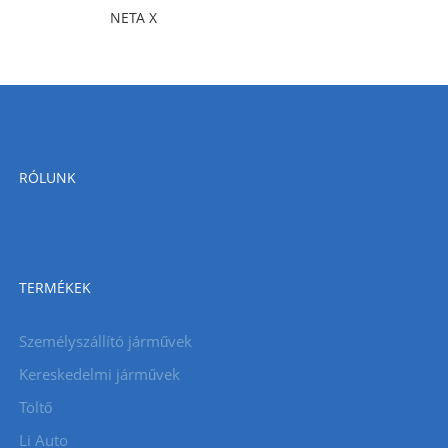
NETA X
RÓLUNK
TERMÉKEK
Személyszállító járművek
Kereskedelmi járművek
Töltő
Li Auto