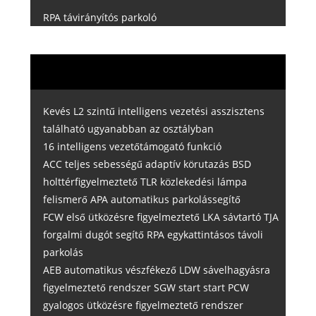
RPA távirányítós parkoló
Kevés L2 szintű intelligens vezetési asszisztens
található ugyanabban az osztályban
16 intelligens vezetőtámogató funkció
ACC teljes sebességű adaptív körutazás BSD
holttérfigyelmeztető TLR közlekedési lámpa
felismerő APA automatikus parkolássegítő
FCW első ütközésre figyelmeztető LKA sávtartó TJA
forgalmi dugót segítő RPA egykattintásos távoli
parkolás
AEB automatikus vészfékező LDW sávelhagyásra
figyelmeztető rendszer SGW start start PCW
gyalogos ütközésre figyelmeztető rendszer