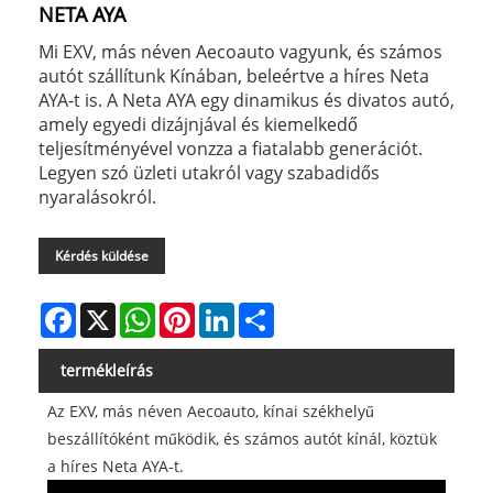
NETA AYA
Mi EXV, más néven Aecoauto vagyunk, és számos
autót szállítunk Kínában, beleértve a híres Neta
AYA-t is. A Neta AYA egy dinamikus és divatos autó,
amely egyedi dizájnjával és kiemelkedő
teljesítményével vonzza a fiatalabb generációt.
Legyen szó üzleti utakról vagy szabadidős
nyaralásokról.
Kérdés küldése
Facebook
X
WhatsApp
Pinterest
LinkedIn
Share
termékleírás
Az EXV, más néven Aecoauto, kínai székhelyű
beszállítóként működik, és számos autót kínál, köztük
a híres Neta AYA-t.