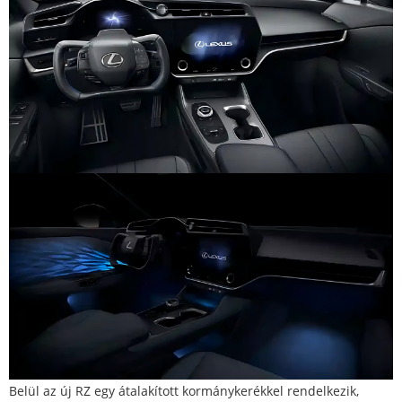
Belül az új RZ egy átalakított kormánykerékkel rendelkezik,