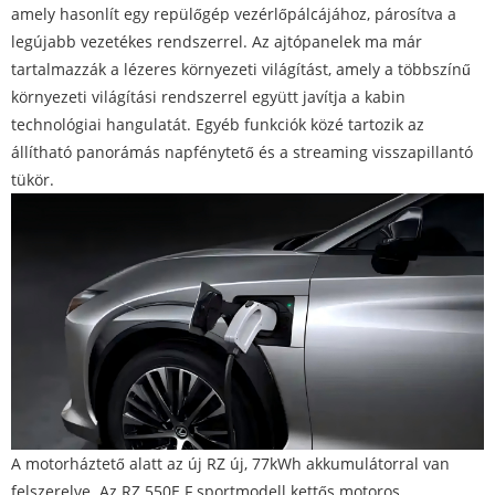
amely hasonlít egy repülőgép vezérlőpálcájához, párosítva a
legújabb vezetékes rendszerrel. Az ajtópanelek ma már
tartalmazzák a lézeres környezeti világítást, amely a többszínű
környezeti világítási rendszerrel együtt javítja a kabin
technológiai hangulatát. Egyéb funkciók közé tartozik az
állítható panorámás napfénytető és a streaming visszapillantó
tükör.
A motorháztető alatt az új RZ új, 77kWh akkumulátorral van
felszerelve. Az RZ 550E F sportmodell kettős motoros,