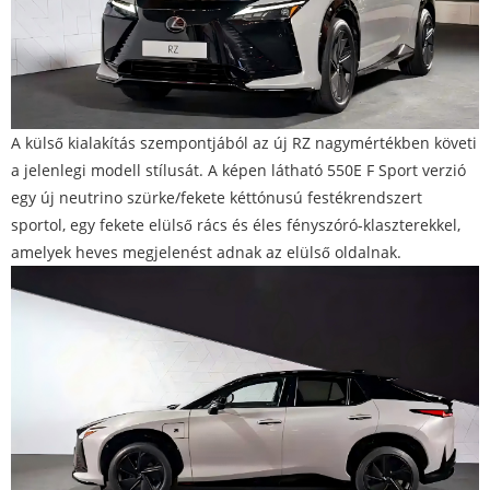
A külső kialakítás szempontjából az új RZ nagymértékben követi
a jelenlegi modell stílusát. A képen látható 550E F Sport verzió
egy új neutrino szürke/fekete kéttónusú festékrendszert
sportol, egy fekete elülső rács és éles fényszóró-klaszterekkel,
amelyek heves megjelenést adnak az elülső oldalnak.