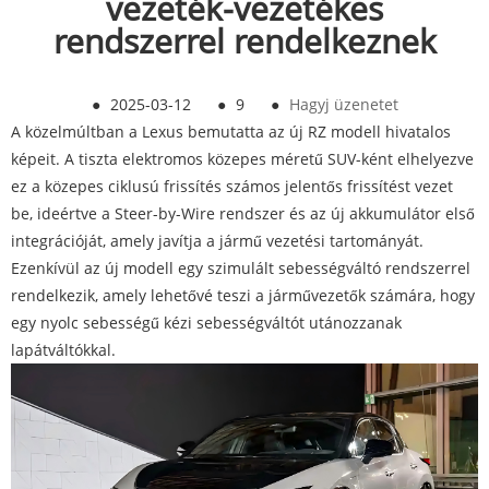
vezeték-vezetékes
rendszerrel rendelkeznek
●
2025-03-12
●
9
●
Hagyj üzenetet
A közelmúltban a Lexus bemutatta az új RZ modell hivatalos
képeit. A tiszta elektromos közepes méretű SUV-ként elhelyezve
ez a közepes ciklusú frissítés számos jelentős frissítést vezet
be, ideértve a Steer-by-Wire rendszer és az új akkumulátor első
integrációját, amely javítja a jármű vezetési tartományát.
Ezenkívül az új modell egy szimulált sebességváltó rendszerrel
rendelkezik, amely lehetővé teszi a járművezetők számára, hogy
egy nyolc sebességű kézi sebességváltót utánozzanak
lapátváltókkal.