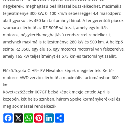
négykerekű meghajtású beállítással büszkélkedhet, maximális
teljesítménye 300 kW, 0–100 km/h sebességgel 4,4 másodperc
alatt gyorsul, és 450 km tartományt kínál. A tengerentúli piacok
számára elérhető az RZ 500E változat, amely egy kettős
motoros, négykerék-meghajtású rendszerrel rendelkezik,
amelynek maximális teljesítménye 280 kW és 500 km. A belépő
szintű RZ 350E egy elülső, egy motoros motorral van felszerelve,
amely 165 kW teljesítményt és 575 km-es tartományt szállít.
Előző:
Toyota C-HR+ EV Hivatalos képek megjelentek: Kettős
motoros AWD verzió elérhető a maximális tartományban 600
km
Következő:
Zeekr 007GT belső képek megjelentek: Április
közepén, két belső színben, három Spoke kormánykerékkel és
még sok mással rendelkezik
Facebook
X
WhatsApp
Pinterest
LinkedIn
Share