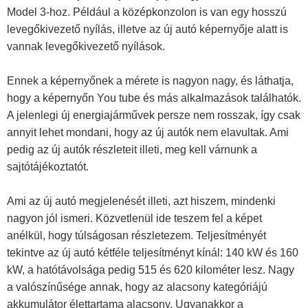
Model 3-hoz. Például a középkonzolon is van egy hosszú
levegőkivezető nyílás, illetve az új autó képernyője alatt is
vannak levegőkivezető nyílások.
Ennek a képernyőnek a mérete is nagyon nagy, és láthatja,
hogy a képernyőn You tube és más alkalmazások találhatók.
A jelenlegi új energiajárművek persze nem rosszak, így csak
annyit lehet mondani, hogy az új autók nem elavultak. Ami
pedig az új autók részleteit illeti, meg kell várnunk a
sajtótájékoztatót.
Ami az új autó megjelenését illeti, azt hiszem, mindenki
nagyon jól ismeri. Közvetlenül ide teszem fel a képet
anélkül, hogy túlságosan részletezem. Teljesítményét
tekintve az új autó kétféle teljesítményt kínál: 140 kW és 160
kW, a hatótávolsága pedig 515 és 620 kilométer lesz. Nagy
a valószínűsége annak, hogy az alacsony kategóriájú
akkumulátor élettartama alacsony. Ugyanakkor a