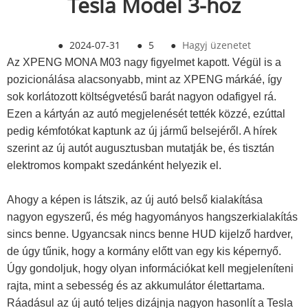
Tesla Model 3-hoz
●
2024-07-31
●
5
●
Hagyj üzenetet
Az XPENG MONA M03 nagy figyelmet kapott. Végül is a
pozicionálása alacsonyabb, mint az XPENG márkáé, így
sok korlátozott költségvetésű barát nagyon odafigyel rá.
Ezen a kártyán az autó megjelenését tették közzé, ezúttal
pedig kémfotókat kaptunk az új jármű belsejéről. A hírek
szerint az új autót augusztusban mutatják be, és tisztán
elektromos kompakt szedánként helyezik el.
Ahogy a képen is látszik, az új autó belső kialakítása
nagyon egyszerű, és még hagyományos hangszerkialakítás
sincs benne. Ugyancsak nincs benne HUD kijelző hardver,
de úgy tűnik, hogy a kormány előtt van egy kis képernyő.
Úgy gondoljuk, hogy olyan információkat kell megjeleníteni
rajta, mint a sebesség és az akkumulátor élettartama.
Ráadásul az új autó teljes dizájnja nagyon hasonlít a Tesla