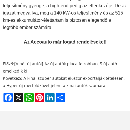
teljesítmény gyenge, a high-end pedig az ellenkezője. De az
igazat megvallva, még a 140 kW-os teljesítmény és az 515
km-es akkumulátor-élettartam is biztosan elegendő a
legtöbb ember számára.
Az Aecoauto már fogad rendeléseket!
Előző:
[A hét új autói] Az új autók piaca felrobban, 5 új autó
emelkedik ki
Következő:
A kínai szuper autókat először exportálják tételesen,
a Hyper új mérföldkövet jelent a kínai autók számára
Facebook
X
WhatsApp
Pinterest
LinkedIn
Share