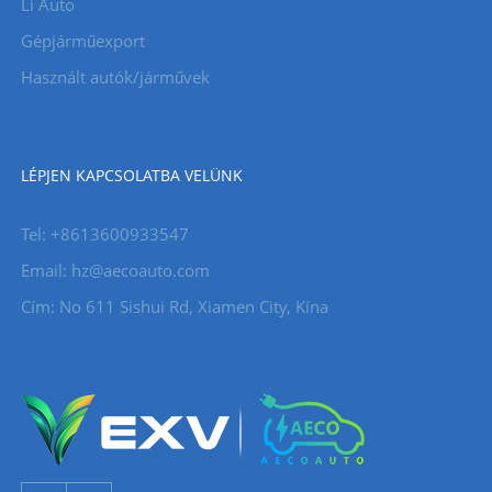
Li Auto
Gépjárműexport
Használt autók/járművek
LÉPJEN KAPCSOLATBA VELÜNK
Tel: +8613600933547
Email:
hz@aecoauto.com
Cím: No 611 Sishui Rd, Xiamen City, Kína