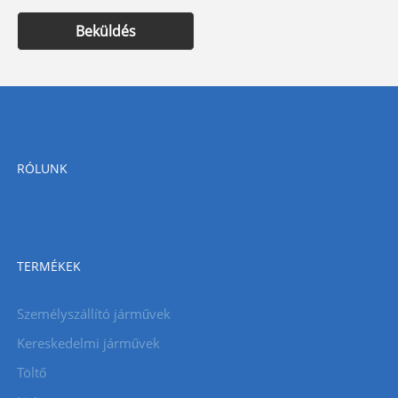
Beküldés
RÓLUNK
TERMÉKEK
Személyszállító járművek
Kereskedelmi járművek
Töltő