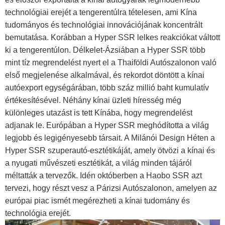
technológiai erejét a tengerentúlra tételesen, ami Kína
tudományos és technológiai innovációjának koncentrált
bemutatása. Korábban a Hyper SSR lelkes reakciókat váltott
ki a tengerentúlon. Délkelet-Ázsiában a Hyper SSR több
mint tíz megrendelést nyert el a Thaiföldi Autószalonon való
első megjelenése alkalmával, és rekordot döntött a kínai
autóexport egységárában, több száz millió baht kumulatív
értékesítésével. Néhány kínai üzleti híresség még
különleges utazást is tett Kínába, hogy megrendelést
adjanak le. Európában a Hyper SSR meghódította a világ
legjobb és legigényesebb társait. A Milánói Design Héten a
Hyper SSR szuperautó-esztétikáját, amely ötvözi a kínai és
a nyugati művészeti esztétikát, a világ minden tájáról
méltatták a tervezők. Idén októberben a Haobo SSR azt
tervezi, hogy részt vesz a Párizsi Autószalonon, amelyen az
európai piac ismét megérezheti a kínai tudomány és
technológia erejét.