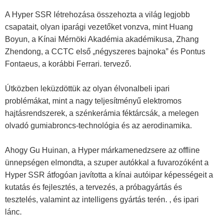
A Hyper SSR létrehozása összehozta a világ legjobb
csapatait, olyan iparági vezetőket vonzva, mint Huang
Boyun, a Kínai Mérnöki Akadémia akadémikusa, Zhang
Zhendong, a CCTC első „négyszeres bajnoka” és Pontus
Fontaeus, a korábbi Ferrari. tervező.
Útközben leküzdöttük az olyan élvonalbeli ipari
problémákat, mint a nagy teljesítményű elektromos
hajtásrendszerek, a szénkerámia féktárcsák, a melegen
olvadó gumiabroncs-technológia és az aerodinamika.
Ahogy Gu Huinan, a Hyper márkamenedzsere az offline
ünnepségen elmondta, a szuper autókkal a fuvarozóként a
Hyper SSR átfogóan javította a kínai autóipar képességeit a
kutatás és fejlesztés, a tervezés, a próbagyártás és
tesztelés, valamint az intelligens gyártás terén. , és ipari
lánc.