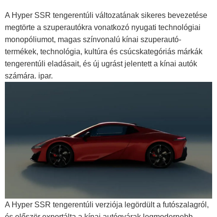
A Hyper SSR tengerentúli változatának sikeres bevezetése
megtörte a szuperautókra vonatkozó nyugati technológiai
monopóliumot, magas színvonalú kínai szuperautó-
termékek, technológia, kultúra és csúcskategóriás márkák
tengerentúli eladásait, és új ugrást jelentett a kínai autók
számára. ipar.
A Hyper SSR tengerentúli verziója legördült a futószalagról,
és először exportálta a kínai autógyárak legmodernebb