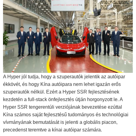
A Hyper jól tudja, hogy a szuperautók jelentik az autóipar
ékkövét, és hogy Kína autóipara nem lehet igazán erős
szuperautók nélkül. Ezért a Hyper SSR fejlesztésének
kezdetén a full-stack önfejlesztés útján horgonyzott le. A
Hyper SSR tengerentúli verziójának bevezetése ezúttal
Kína számos saját fejlesztésű tudományos és technológiai
vívmányának bemutatását is jelenti a globális piacon,
precedenst teremtve a kínai autóipar számára.