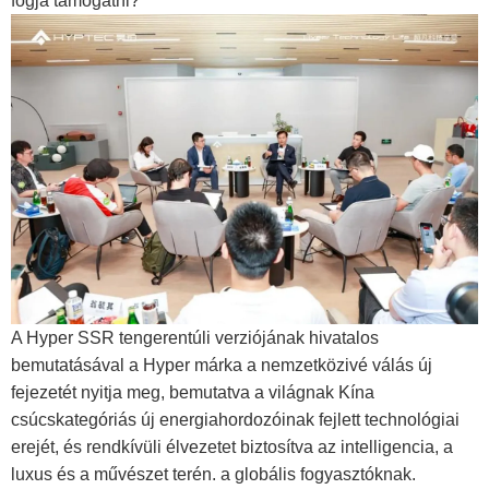
fogja támogatni?"
A Hyper SSR tengerentúli verziójának hivatalos
bemutatásával a Hyper márka a nemzetközivé válás új
fejezetét nyitja meg, bemutatva a világnak Kína
csúcskategóriás új energiahordozóinak fejlett technológiai
erejét, és rendkívüli élvezetet biztosítva az intelligencia, a
luxus és a művészet terén. a globális fogyasztóknak.