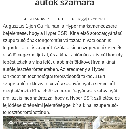
autók számára
●
2024-08-05
●
6
●
Hagyj üzenetet
Augusztus 1-jén Gu Huinan, a Hyper márkamenedzsere
bejelentette, hogy a Hyper SSR, Kína első sorozatgyártású
szuperautójának tengerentúli változata hivatalosan is
legördült a futószalagról. Azóta a kínai szuperautók elérték
első tömegexportjukat, és a kínai autómárkák ismét komoly
lépést tettek a világ felé, újabb mérföldkövet írva a kínai
autófejlesztés történetében. Az eredmény a Hyper
lankadatlan technológiai törekvéséből fakad. 1184
szuperautó exkluzív tervezési szabvánnyal a semmiből
meghatározta Kína első szuperautó-gyártási szabványát,
ami azt is meghatározza, hogy a Hyper SSR születése és
fejlődése történelmi jelentőséggel bír a kínai szuperautó-
fejlesztés történetében.