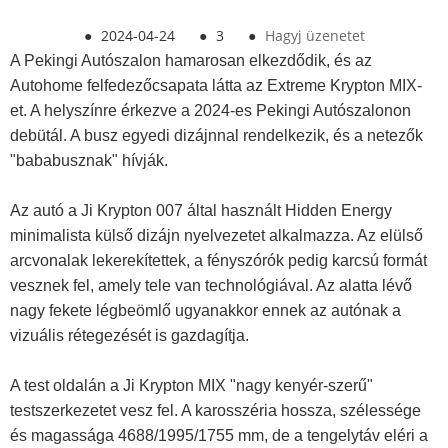
●
2024-04-24
●
3
●
Hagyj üzenetet
A Pekingi Autószalon hamarosan elkezdődik, és az
Autohome felfedezőcsapata látta az Extreme Krypton MIX-
et. A helyszínre érkezve a 2024-es Pekingi Autószalonon
debütál. A busz egyedi dizájnnal rendelkezik, és a netezők
"bababusznak" hívják.
Az autó a Ji Krypton 007 által használt Hidden Energy
minimalista külső dizájn nyelvezetet alkalmazza. Az elülső
arcvonalak lekerekítettek, a fényszórók pedig karcsú formát
vesznek fel, amely tele van technológiával. Az alatta lévő
nagy fekete légbeömlő ugyanakkor ennek az autónak a
vizuális rétegezését is gazdagítja.
A test oldalán a Ji Krypton MIX "nagy kenyér-szerű"
testszerkezetet vesz fel. A karosszéria hossza, szélessége
és magassága 4688/1995/1755 mm, de a tengelytáv eléri a