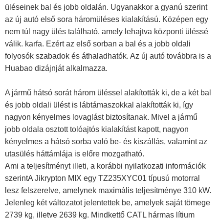
üléseinek bal és jobb oldalán. Ugyanakkor a gyanú szerint
az új autó első sora háromüléses kialakítású. Középen egy
nem túl nagy ülés található, amely lehajtva központi üléssé
válik. karfa. Ezért az első sorban a bal és a jobb oldali
folyosók szabadok és áthaladhatók. Az új autó továbbra is a
Huabao dizájnját alkalmazza.
A jármű hátsó sorát három üléssel alakították ki, de a két bal
és jobb oldali ülést is lábtámaszokkal alakították ki, így
nagyon kényelmes lovaglást biztosítanak. Mivel a jármű
jobb oldala osztott tolóajtós kialakítást kapott, nagyon
kényelmes a hátsó sorba való be- és kiszállás, valamint az
utasülés háttámlája is előre mozgatható.
Ami a teljesítményt illeti, a korábbi nyilatkozati információk
szerint
A Jikrypton MIX egy TZ235XYC01 típusú motorral
lesz felszerelve, amelynek maximális teljesítménye 310 kW.
Jelenleg két változatot jelentettek be, amelyek saját tömege
2739 kg, illetve 2639 kg. Mindkettő CATL hármas lítium