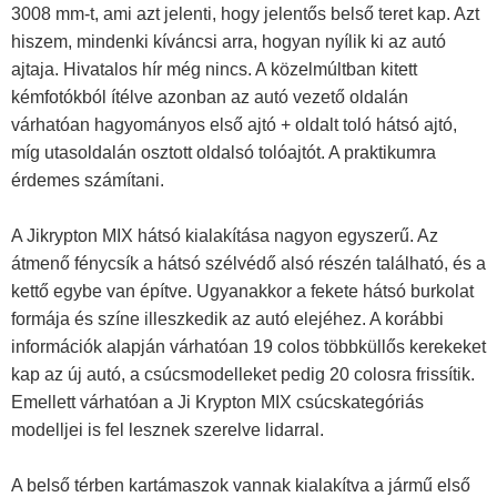
3008 mm-t, ami azt jelenti, hogy jelentős belső teret kap. Azt
hiszem, mindenki kíváncsi arra, hogyan nyílik ki az autó
ajtaja. Hivatalos hír még nincs. A közelmúltban kitett
kémfotókból ítélve azonban az autó vezető oldalán
várhatóan hagyományos első ajtó + oldalt toló hátsó ajtó,
míg utasoldalán osztott oldalsó tolóajtót. A praktikumra
érdemes számítani.
A Jikrypton MIX hátsó kialakítása nagyon egyszerű. Az
átmenő fénycsík a hátsó szélvédő alsó részén található, és a
kettő egybe van építve. Ugyanakkor a fekete hátsó burkolat
formája és színe illeszkedik az autó elejéhez. A korábbi
információk alapján várhatóan 19 colos többküllős kerekeket
kap az új autó, a csúcsmodelleket pedig 20 colosra frissítik.
Emellett várhatóan a Ji Krypton MIX csúcskategóriás
modelljei is fel lesznek szerelve lidarral.
A belső térben kartámaszok vannak kialakítva a jármű első