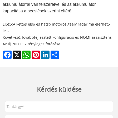
akkumulátorral van felszerelve, és az akkumulátor
kapacitása a becslések szerint eltérő.
Előző:
A kettős első és hátsó motoros geely radar ma elérhető
lesz.
Következő:
Továbbfejlesztett konfiguráció és NOMI-asszisztens
Az új NIO ES7 tényleges fotózása
Facebook
X
WhatsApp
Pinterest
LinkedIn
Share
Kérdés küldése