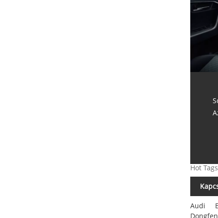
S
A
Hot Tags
Kapcs
Audi
Dongfen