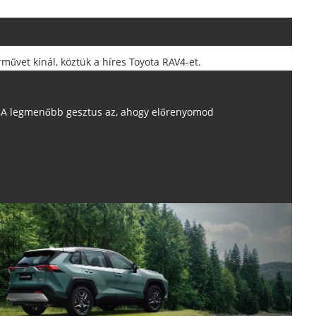
űvet kínál, köztük a híres Toyota RAV4-et.
A legmenőbb gesztus az, ahogy előrenyomod