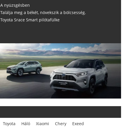
A nyüzsgésben
Találja meg a békét, növekszik a bölcsesség.
Toyota Srace Smart pilótafülke
Toyota
Háló
Xiaomi
Chery
Exeed