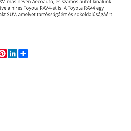
EXV, más néven Aecoauto, és számos autót kínálunk
tve a híres Toyota RAV4-et is. A Toyota RAV4 egy
kt SUV, amelyet tartósságáért és sokoldalúságáért
hatsApp
Pinterest
LinkedIn
Share