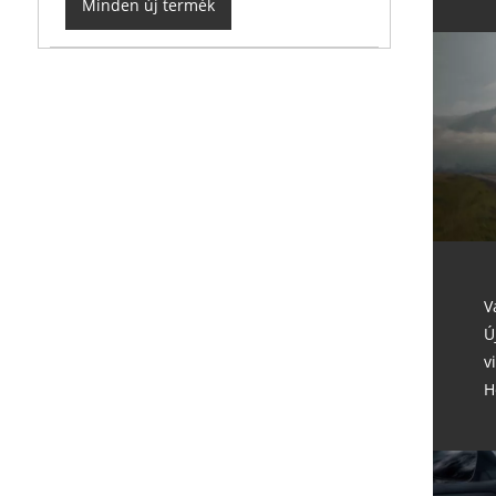
Minden új termék
V
Ú
v
H