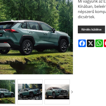
Mi vagyunk az 
Kínában, beleér
népszerű kompa
dicsértek.
Kérdés küldése
Facebook
X
W