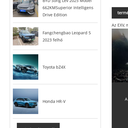
BYD Song Lev 2025 Model
662KMSuperior Intelligens
termé
Drive Edition
Az EXV, 
Fangchengbao Leopard 5
2023 felhő
Toyota bZ4X
A
Honda HR-V