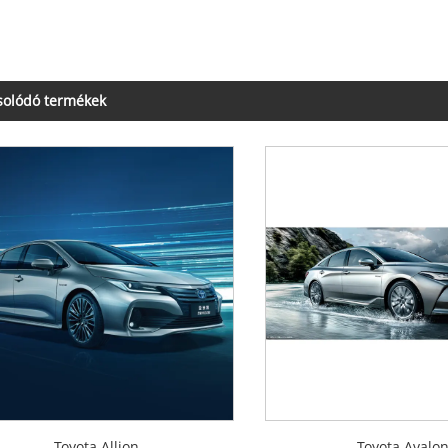
solódó termékek
Toyota Allion
Toyota Avalo