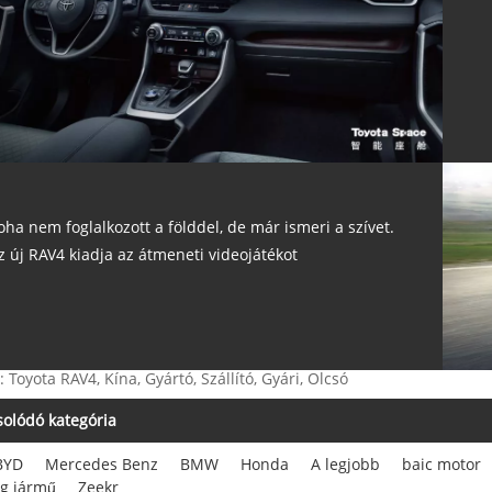
oha nem foglalkozott a földdel, de már ismeri a szívet.
z új RAV4 kiadja az átmeneti videojátékot
: Toyota RAV4, Kína, Gyártó, Szállító, Gyári, Olcsó
olódó kategória
BYD
Mercedes Benz
BMW
Honda
A legjobb
baic motor
g jármű
Zeekr