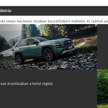
kleírás
más néven Aecoauto, Kínában beszállítóként működik, és számos járm
 vad áramlásában a belső cégből.