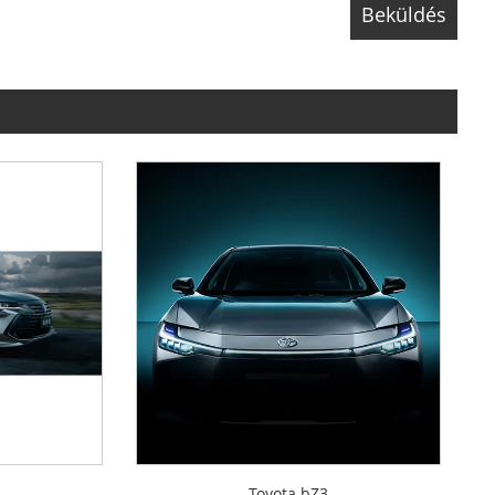
n
Toyota bZ3