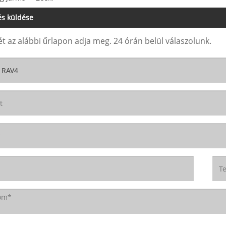
s küldése
t az alábbi űrlapon adja meg. 24 órán belül válaszolunk.