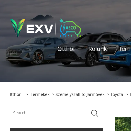
Otthon
Rólunk
Ter
Itthon
>
Termékek
>
Személyszállító Járművek
>
Toyota
> T