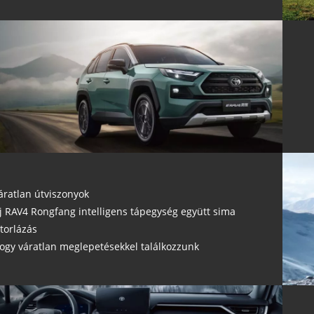
áratlan útviszonyok
j RAV4 Rongfang intelligens tápegység együtt sima
itorlázás
ogy váratlan meglepetésekkel találkozzunk