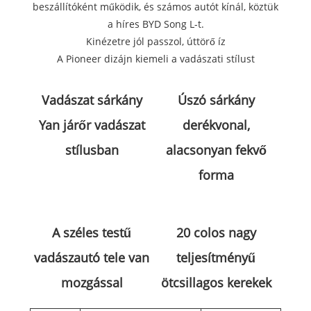
beszállítóként működik, és számos autót kínál, köztük
a híres BYD Song L-t.
Kinézetre jól passzol, úttörő íz
A Pioneer dizájn kiemeli a vadászati ​​stílust
Vadászat sárkány
Úszó sárkány
Yan járőr vadászat
derékvonal,
stílusban
alacsonyan fekvő
forma
A széles testű
20 colos nagy
vadászautó tele van
teljesítményű
mozgással
ötcsillagos kerekek