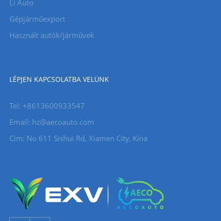
Li Auto
Gépjárműexport
Használt autók/járművek
LÉPJEN KAPCSOLATBA VELÜNK
Tel: +8613600933547
Email:
hz@aecoauto.com
Cím: No 611 Sishui Rd, Xiamen City, Kína