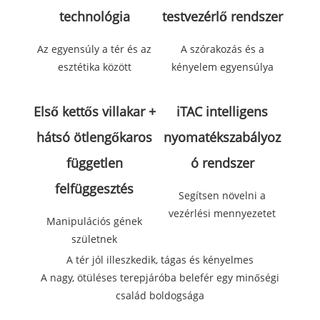
technológia
testvezérlő rendszer
Az egyensúly a tér és az
A szórakozás és a
esztétika között
kényelem egyensúlya
Első kettős villakar +
iTAC intelligens
hátsó ötlengőkaros
nyomatékszabályoz
független
ó rendszer
felfüggesztés
Segítsen növelni a
vezérlési mennyezetet
Manipulációs gének
születnek
A tér jól illeszkedik, tágas és kényelmes
A nagy, ötüléses terepjáróba belefér egy minőségi
család boldogsága