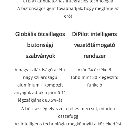
CTB akkumulátorház integrációs technológia
A biztonságos gént továbbadják, hogy megtörje az
erőt
Globális ötcsillagos
DiPilot intelligens
biztonsági
vezetőtámogató
szabványok
rendszer
A nagy szilárdságú acél +
Akár 24 érzékelő
nagy szilárdságú
Több mint 30 kiegészítő
alumínium + kompozit
funkció
anyagok adták a jármű 11
légzsákjának 83,5%-át
A bölcsesség élvezze a teljes meccset, minden
összefügg
Az intelligens technológia megkönnyíti a közlekedést