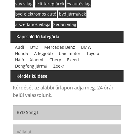
suv világ
licit terepjárók
ev autóvilág
byd elektromos autó
byd járművek
a szedánok világa
Sedan világ
Kapcsolódó kategória
Audi
BYD
Mercedes Benz
BMW
Honda
A legjobb
baic motor
Toyota
Háló
Xiaomi
Chery
Exeed
Dongfeng jármű
Zeekr
Kérdés küldése
Kérdését az alábbi űrlapon adja meg. 24 órán
belül válaszolunk.