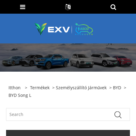
Itthon
>
Termékek
>
Személyszállító Járművek
>
BYD
>
BYD Song L