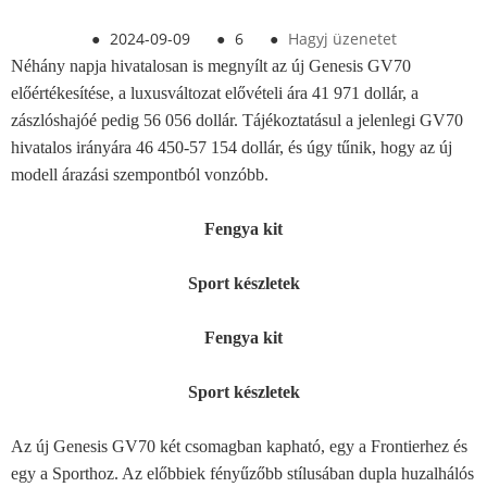
●
2024-09-09
●
6
●
Hagyj üzenetet
Néhány napja hivatalosan is megnyílt az új Genesis GV70
előértékesítése, a luxusváltozat elővételi ára 41 971 dollár, a
zászlóshajóé pedig 56 056 dollár. Tájékoztatásul a jelenlegi GV70
hivatalos irányára 46 450-57 154 dollár, és úgy tűnik, hogy az új
modell árazási szempontból vonzóbb.
Fengya kit
Sport készletek
Fengya kit
Sport készletek
Az új Genesis GV70 két csomagban kapható, egy a Frontierhez és
egy a Sporthoz. Az előbbiek fényűzőbb stílusában dupla huzalhálós