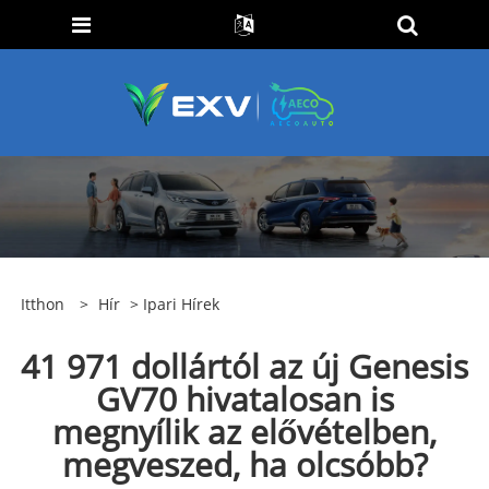
Itthon
>
Hír
>
Ipari Hírek
41 971 dollártól az új Genesis
GV70 hivatalosan is
megnyílik az elővételben,
megveszed, ha olcsóbb?