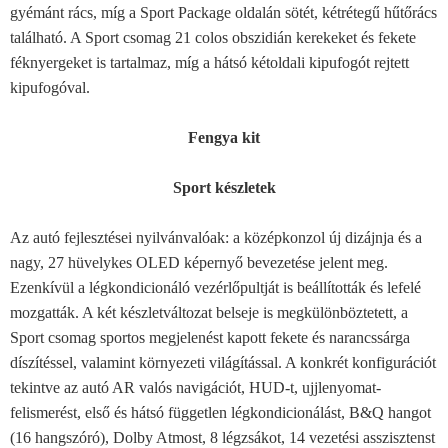
gyémánt rács, míg a Sport Package oldalán sötét, kétrétegű hűtőrács
található. A Sport csomag 21 colos obszidián kerekeket és fekete
féknyergeket is tartalmaz, míg a hátsó kétoldali kipufogót rejtett
kipufogóval.
Fengya kit
Sport készletek
Az autó fejlesztései nyilvánvalóak: a középkonzol új dizájnja és a
nagy, 27 hüvelykes OLED képernyő bevezetése jelent meg.
Ezenkívül a légkondicionáló vezérlőpultját is beállították és lefelé
mozgatták. A két készletváltozat belseje is megkülönböztetett, a
Sport csomag sportos megjelenést kapott fekete és narancssárga
díszítéssel, valamint környezeti világítással. A konkrét konfigurációt
tekintve az autó AR valós navigációt, HUD-t, ujjlenyomat-
felismerést, első és hátsó független légkondicionálást, B&Q hangot
(16 hangszóró), Dolby Atmost, 8 légzsákot, 14 vezetési asszisztenst