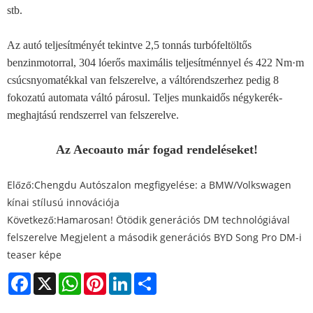
stb.
Az autó teljesítményét tekintve 2,5 tonnás turbófeltöltős
benzinmotorral, 304 lóerős maximális teljesítménnyel és 422 Nm·m
csúcsnyomatékkal van felszerelve, a váltórendszerhez pedig 8
fokozatú automata váltó párosul. Teljes munkaidős négykerék-
meghajtású rendszerrel van felszerelve.
Az Aecoauto már fogad rendeléseket!
Előző:
Chengdu Autószalon megfigyelése: a BMW/Volkswagen
kínai stílusú innovációja
Következő:
Hamarosan! Ötödik generációs DM technológiával
felszerelve Megjelent a második generációs BYD Song Pro DM-i
teaser képe
Facebook
X
WhatsApp
Pinterest
LinkedIn
Share