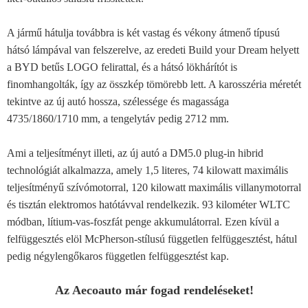
A jármű hátulja továbbra is két vastag és vékony átmenő típusú
hátsó lámpával van felszerelve, az eredeti Build your Dream helyett
a BYD betűs LOGO felirattal, és a hátsó lökhárítót is
finomhangolták, így az összkép tömörebb lett. A karosszéria méretét
tekintve az új autó hossza, szélessége és magassága
4735/1860/1710 mm, a tengelytáv pedig 2712 mm.
Ami a teljesítményt illeti, az új autó a DM5.0 plug-in hibrid
technológiát alkalmazza, amely 1,5 literes, 74 kilowatt maximális
teljesítményű szívómotorral, 120 kilowatt maximális villanymotorral
és tisztán elektromos hatótávval rendelkezik. 93 kilométer WLTC
módban, lítium-vas-foszfát penge akkumulátorral. Ezen kívül a
felfüggesztés elöl McPherson-stílusú független felfüggesztést, hátul
pedig négylengőkaros független felfüggesztést kap.
Az Aecoauto már fogad rendeléseket!