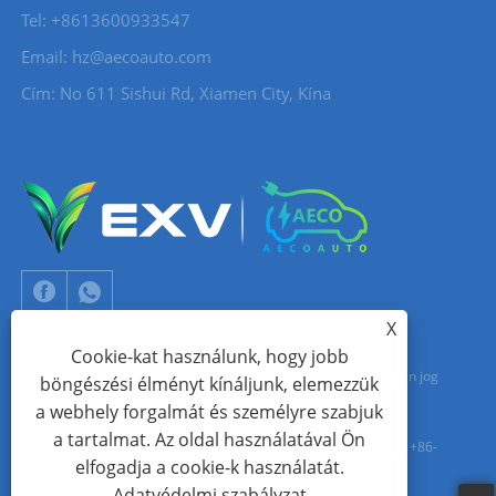
Tel: +8613600933547
Email:
hz@aecoauto.com
Cím: No 611 Sishui Rd, Xiamen City, Kína
X
Cookie-kat használunk, hogy jobb
Copyright © 2024 Xiamen Aecoauto Technology Co., Ltd. Minden jog
böngészési élményt kínáljunk, elemezzük
a webhely forgalmát és személyre szabjuk
fenntartva.
a tartalmat. Az oldal használatával Ön
WEBOLDAL TECHNIKAI TÁMOGATÁS:
TIANYU HÁLÓZAT
Jack Lin: +86-
elfogadja a cookie-k használatát.
15559188336
Adatvédelmi szabályzat