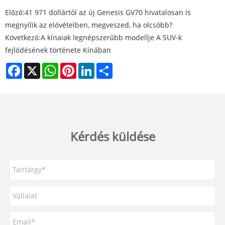
Előző:
41 971 dollártól az új Genesis GV70 hivatalosan is
megnyílik az elővételben, megveszed, ha olcsóbb?
Következő:
A kínaiak legnépszerűbb modellje A SUV-k
fejlődésének története Kínában
Facebook
X
WhatsApp
Pinterest
LinkedIn
Share
Kérdés küldése