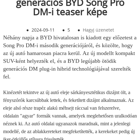
generációs BYD Song Pro
DM-i teaser képe
●
2024-09-11
●
5
●
Hagyj üzenetet
Néhány napja a BYD hivatalosan is kiadott egy előzetest a
Song Pro DM-i második generációjáról, és közölte, hogy
az új autó hamarosan piacra kerül. Az új modellt kompakt
SUV-ként helyezték el, és a BYD legújabb ötödik
generációs DM plug-in hibrid technológiájával szerelték
fel.
Kinézetét tekintve az új autó eleje sárkányesztétikus dizájnt ölt, a
fényszórók karcsúbbak lettek, és feketített dizájnt alkalmaznak. Az
eleje alsó része trapéz alakú méhsejt ráccsal van felszerelve,
oldalain "agyar" formák vannak, amelyek meglehetősen uralkodóan
néznek ki. Az autó oldalai ugyanazok maradnak, mint a jelenlegi
modellé, de az ablakkereteket megfeketítették, a kerekeket pedig új
iker-ötküllős stílusra frissítették.