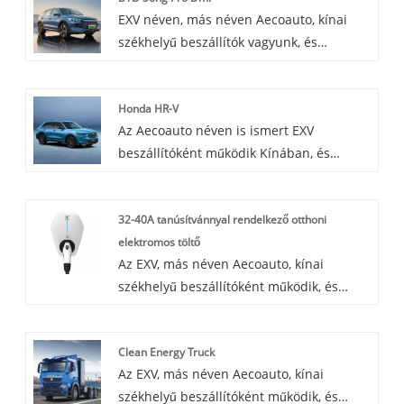
EXV néven, más néven Aecoauto, kínai
alkalmas városi környezetben való napi
székhelyű beszállítók vagyunk, és
használatra. Kiváló üzemanyag-
különféle járműveket kínálunk, beleértve
hatékonyságot és kiváló hatótávolságot
a híres BYD Song Pro Dmi-t is. A BYD
biztosít.
Honda HR-V
Song Pro Dmi a BYD Song Plus nagy
Az Aecoauto néven is ismert EXV
teljesítményű változata, amely erősebb
beszállítóként működik Kínában, és
teljesítményt és jobb kezelhetőséget
különféle autókat kínál, köztük a híres
biztosít.
Honda HR-V-t. A Honda HR-V egy
32-40A tanúsítvánnyal rendelkező otthoni
szubkompakt crossover SUV, amely
elektromos töltő
sokoldalú belső teret, hatékony motorokat
Az EXV, más néven Aecoauto, kínai
és agilis kezelhetőséget kínál. Úgy
székhelyű beszállítóként működik, és
tervezték, hogy vonzó a városi vezetők
különféle autókat kínál. Néhány autós
számára, akik praktikus és stílusos
töltő is elérhető, köztük a 32-40A Certified
járműre vágynak.
Clean Energy Truck
Home EV Charger. 32-40A Certified Home
Az EXV, más néven Aecoauto, kínai
EV Charger egy otthoni használatra
székhelyű beszállítóként működik, és
tervezett töltési megoldás, amely nagy