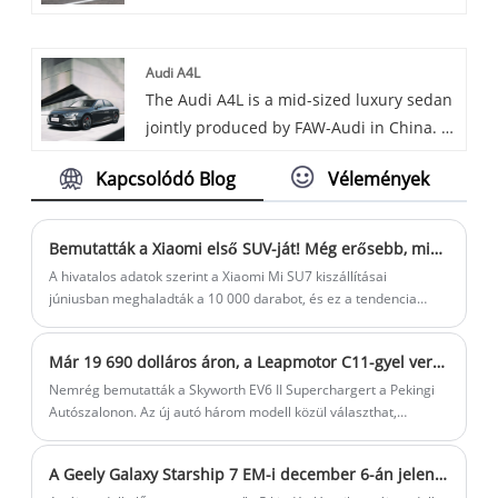
különféle autókat kínál, köztük a Clean
áramerősséggel rendelkezik.
Energy Truck-ot is. A Clean Energy Truck
Audi A4L
nemcsak a különböző ágazatok igényeit
The Audi A4L is a mid-sized luxury sedan
elégíti ki, hanem elősegíti a kínai autóipar
jointly produced by FAW-Audi in China. It
környezetbarátabb és fenntarthatóbb
features a stylish design, spacious
fejlődését is.
Kapcsolódó Blog
Vélemények
interior especially in the rear thanks to
its extended wheelbase. Equipped with a
2.0T engine and 7-speed dual-clutch
Bemutatták a Xiaomi első SUV-ját! Még erősebb, mint az SU7
transmission, it offers good power and
A hivatalos adatok szerint a Xiaomi Mi SU7 kiszállításai
driving performance, and is a popular
júniusban meghaladták a 10 000 darabot, és ez a tendencia
várhatóan júliusban is folytatódik.
choice in the mid-sized luxury car
segment.
Már 19 690 dolláros áron, a Leapmotor C11-gyel versenyezve piacra kerül a Skyworth EV6 II Supercharger.
Nemrég bemutatták a Skyworth EV6 II Superchargert a Pekingi
Autószalonon. Az új autó három modell közül választhat,
irányára 19 690-23 915 dollár. Az új autó megjelenésében és
belső kialakításában nem sokat változott a jelenlegi modellhez
A Geely Galaxy Starship 7 EM-i december 6-án jelenik meg
képest. A lényeg, hogy az új autóban továbbfejlesztették a 800 V-