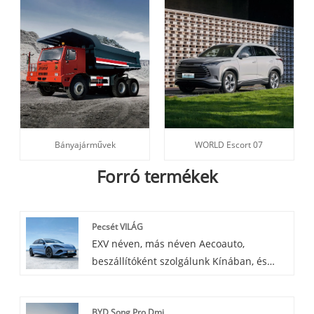
Bányajárművek
WORLD Escort 07
Forró termékek
Pecsét VILÁG
EXV néven, más néven Aecoauto,
beszállítóként szolgálunk Kínában, és
különféle járműveket kínálunk, beleértve
a híres BYD Sealt is. A BYD Sealt kompakt
BYD Song Pro Dmi
és rugalmas modellje jellemzi, amely