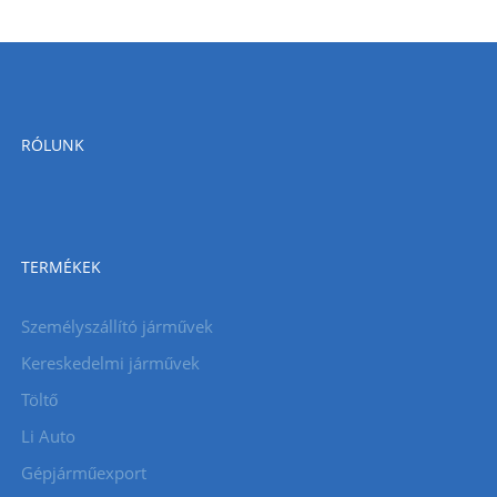
RÓLUNK
TERMÉKEK
Személyszállító járművek
Kereskedelmi járművek
Töltő
Li Auto
Gépjárműexport