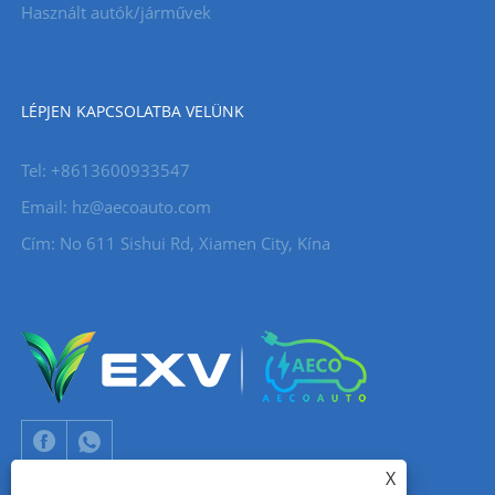
Használt autók/járművek
LÉPJEN KAPCSOLATBA VELÜNK
Tel: +8613600933547
Email:
hz@aecoauto.com
Cím: No 611 Sishui Rd, Xiamen City, Kína
X