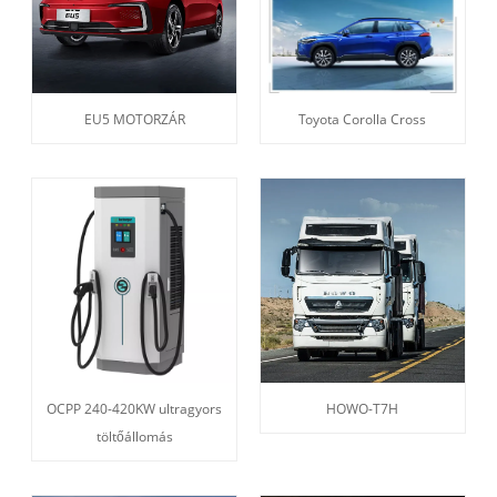
EU5 MOTORZÁR
Toyota Corolla Cross
OCPP 240-420KW ultragyors
HOWO-T7H
töltőállomás