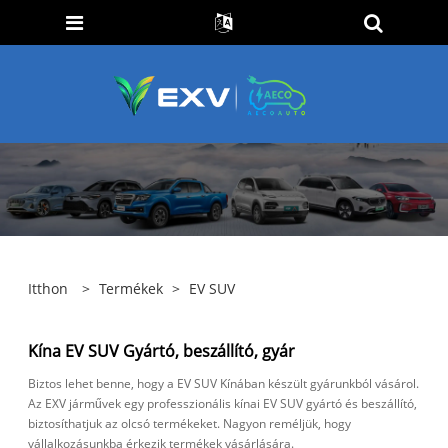
Itthon
>
Termékek
>
EV SUV
Kína EV SUV Gyártó, beszállító, gyár
Biztos lehet benne, hogy a EV SUV Kínában készült gyárunkból vásárol.
Az EXV járművek egy professzionális kínai EV SUV gyártó és beszállító,
biztosíthatjuk az olcsó termékeket. Nagyon reméljük, hogy
vállalkozásunkba érkezik termékek vásárlására.