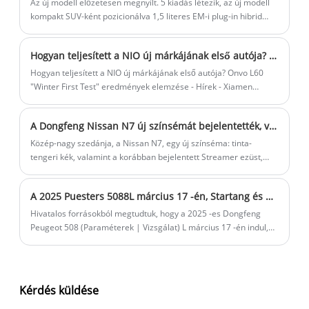
os töltési architektúrát, és mindössze 7,5 percet vesz igénybe a
Az új modell előzetesen megnyílt. 5 kiadás létezik, az új modell
gyorstöltés 20%-ról 70%-ra. Tehát hogyan teljesít az új autó?
kompakt SUV-ként pozicionálva 1,5 literes EM-i plug-in hibrid
Nézzük meg.
rendszerrel
Hogyan teljesített a NIO új márkájának első autója? Onvo L60 "Winter First Test" eredmények elemzése
Hogyan teljesített a NIO új márkájának első autója? Onvo L60
"Winter First Test" eredmények elemzése - Hírek - Xiamen
Aecoauto Technology Co., Ltd.
A Dongfeng Nissan N7 új színsémát bejelentették, várhatóan 2025 májusában indítják el
Közép-nagy szedánja, a Nissan N7, egy új színséma: tinta-
tengeri kék, valamint a korábban bejelentett Streamer ezüst,
Frost White, Zab rizs, fekete és cián, összesen 6 szín. Az új autó
az első tiszta elektromos szedán, amely az új energiatechnikai
A 2025 Puesters 5088L március 17 -én, Startang és 163 700 Yananan elindul
architektúrára épül. A korábbi jelentések szerint az új autó
hivatalosan 2025 májusában indítható.
Hivatalos forrásokból megtudtuk, hogy a 2025 -es Dongfeng
Peugeot 508 (Paraméterek | Vizsgálat) L március 17 -én indul,
és az új autó várhatóan elsősorban konfigurációs kiigazításokon
megy keresztül. Referenciaként a jelenlegi 508L -nek három
modellje van eladó, ártartományban 163 700-207 700 jüan.
Kérdés küldése