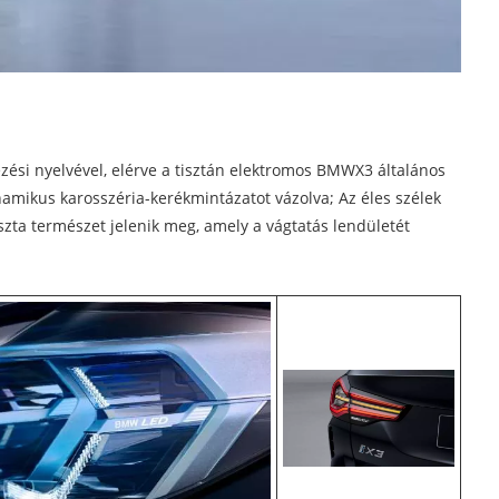
zési nyelvével, elérve a tisztán elektromos BMWX3 általános
dinamikus karosszéria-kerékmintázatot vázolva; Az éles szélek
szta természet jelenik meg, amely a vágtatás lendületét