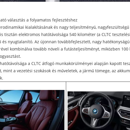
tó választás a folyamatos fejlesztéshez
erodinamikai kialakításának és nagy teljesítményű, nagyfeszültsé
s tisztán elektromos hatótávolsága 540 kilométer (a CLTC tesztelési
ő és nyugtalanító. Az újonnan továbbfejlesztett, nagy hatékonyság
ével kombinálva tovább növeli a futásteljesítményt, miközben 100 
ogyasztást.
hatótávolsága a CLTC átfogó munkakörülményei alapján kapott tesz
t, mint a vezetési szokások és műveletek, a jármű tömege, az akkumul
k.