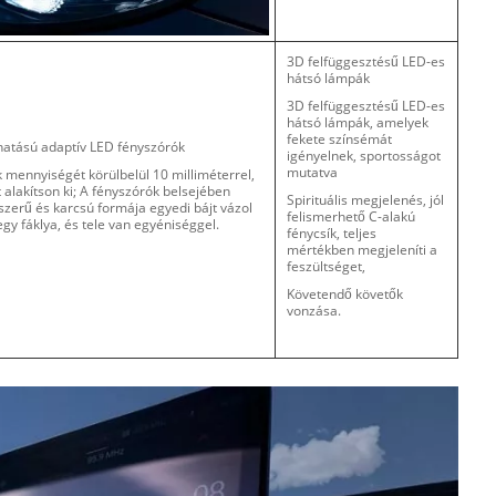
3D felfüggesztésű LED-es
hátsó lámpák
3D felfüggesztésű LED-es
hátsó lámpák, amelyek
fekete színsémát
hatású adaptív LED fényszórók
igényelnek, sportosságot
mutatva
 mennyiségét körülbelül 10 milliméterrel,
 alakítson ki; A fényszórók belsejében
Spirituális megjelenés, jól
yszerű és karcsú formája egyedi bájt vázol
felismerhető C-alakú
egy fáklya, és tele van egyéniséggel.
fénycsík, teljes
mértékben megjeleníti a
feszültséget,
Követendő követők
vonzása.