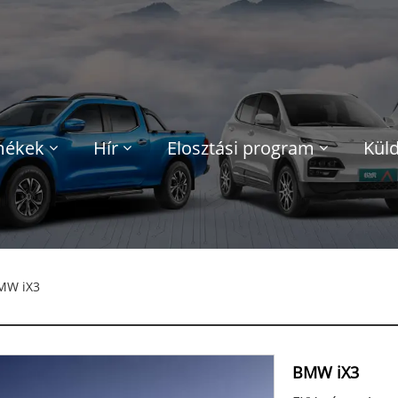
mékek
Hír
Elosztási program
Küld
MW iX3
BMW iX3