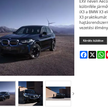
EXV néven Aecoa
különféle jármű
iX3 a BMW X3 el
X3 praktikumát 
hajtásrendszerr
vezetési élményt
Kérdés küldése
Facebook
X
W