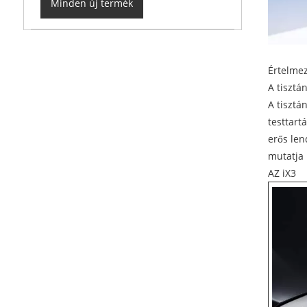
Minden új termék
Értelmez
A tisztá
A tisztá
testtart
erős len
mutatja 
AZ iX3