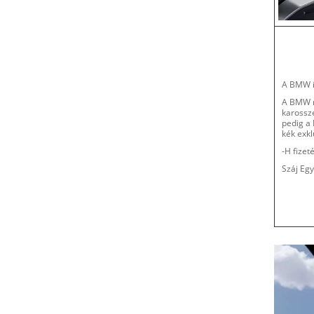
A BMW i 
A BMW m
karosszé
pedig a
kék exkl
-H fizet
Száj Eg