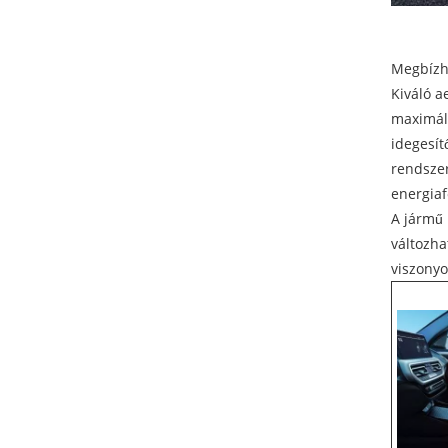
Megbízha
Kiváló a
maximáli
idegesít
rendszer
energiaf
A jármű 
változha
viszonyo