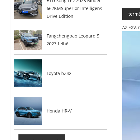
BYD Song Lev 2025 Model
662KMSuperior Intelligens
termé
Drive Edition
Az EXV, 
Fangchengbao Leopard 5
2023 felhő
Toyota bZ4X
Honda HR-V