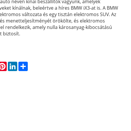
uto néven kínai beszállítók vagyunk, amelyek
veket kínálnak, beleértve a híres BMW iX3-at is. A BMW
ektromos változata és egy tisztán elektromos SUV. Az
és menetteljesítményét örökölte, és elektromos
el rendelkezik, amely nulla károsanyag-kibocsátású
 biztosít.
hatsApp
Pinterest
LinkedIn
Share