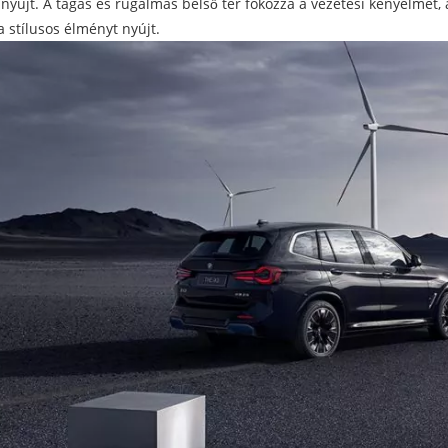
nyújt. A tágas és rugalmas belső tér fokozza a vezetési kényelmet, a
a stílusos élményt nyújt.