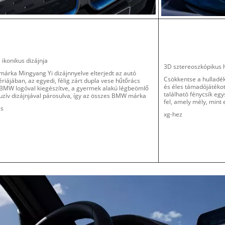
ikonikus dizájnja
3D sztereoszkópikus 
árka Mingyang Yi dizájnnyelve elterjedt az autó
Csökkentse a hulladék
riájában, az egyedi, félig zárt dupla vese hűtőrács
és éles támadójátékot
 BMW logóval kiegészítve, a gyermek alakú légbeömlő
található fénycsík eg
uzív dizájnjával párosulva, így az összes BMW márka
fel, amely mély, mint 
és
xg-hez
y