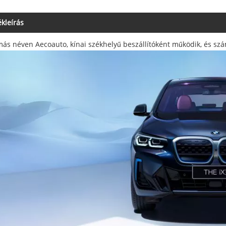
kleírás
más néven Aecoauto, kínai székhelyű beszállítóként működik, és szá