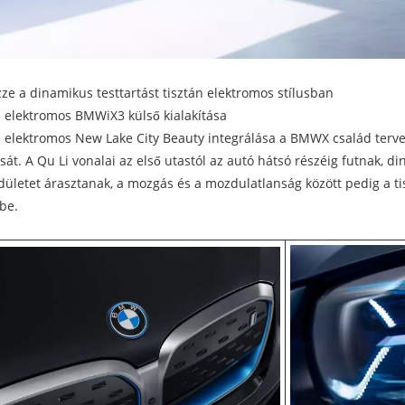
ze a dinamikus testtartást tisztán elektromos stílusban
n elektromos BMWiX3 külső kialakítása
n elektromos New Lake City Beauty integrálása a BMWX család terve
ását. A Qu Li vonalai az első utastól az autó hátsó részéig futnak, 
dületet árasztanak, a mozgás és a mozdulatlanság között pedig a ti
be.