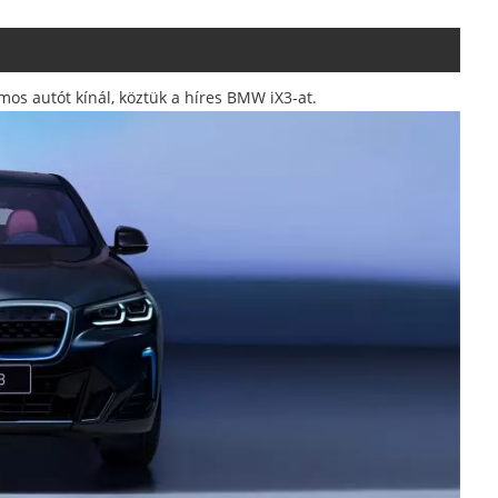
mos autót kínál, köztük a híres BMW iX3-at.