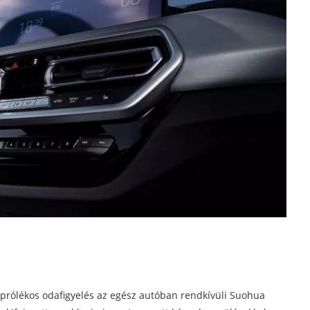
 aprólékos odafigyelés az egész autóban rendkívüli Suohua