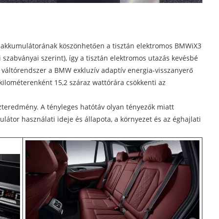
gű akkumulátorának köszönhetően a tisztán elektromos BMWiX3
 szabványai szerint), így a tisztán elektromos utazás kevésbé
ú váltórendszer a BMW exkluzív adaptív energia-visszanyerő
kilométerenként 15,2 száraz wattórára csökkenti az
teredmény. A tényleges hatótáv olyan tényezők miatt
átor használati ideje és állapota, a környezet és az éghajlati