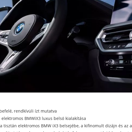
 befelé, rendkívüli ízt mutatva
n elektromos BMWiX3 luxus belső kialakítása
a tisztán elektromos BMW iX3 belsejébe, a kifinomult dizájn és az