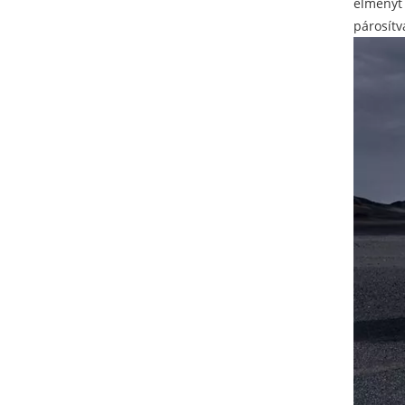
élményt 
párosítv