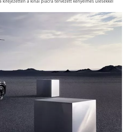
 kifejezetten a kínai piacra tervezett kényelmes ülésekkel