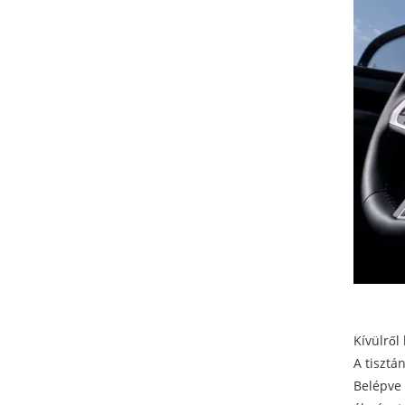
Kívülről
A tisztá
Belépve 