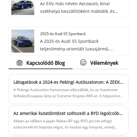
Az EXV, más néven Aecoauto, kínai
SUV, amelyet a Mercedes Benz piacra
székhelyű beszállítóként működik, és
dobott, modern dizájnnal és kiváló
különféle autókat kínál, köztük a híres
elektromos teljesítménnyel. A Mercedes
Toyota Siennát is. A Toyota Sienna egy
Benz elektromos jármű sorozat tagja.
2025-ös Audi S5 Sportback
közepes méretű családi autó, amely tágas
A 2025-ös Audi S5 Sportback
belseje és praktikussága miatt népszerű.
teljesítmény-orientált luxusjármű.
Elegáns dizájnnal, ferde tetővonallal,
Kapcsolódó Blog
Vélemények
erőteljes 3.0T V6-os motorral és 8
sebességes sebességváltóval, valamint jól
felszerelt belsővel rendelkezik, amely
Látogatások a 2024-es Pekingi Autószalonon: A ZEEKER MIX a valóságban is kiderül
egyszerre kínál kényelmet és sportos
A Pekingi Autószalon hamarosan elkezdődik, és az Autohome
elemeket.
felfedezőcsapata látta az Extreme Krypton MIX-et. A helyszínre
érkezve a 2024-es Pekingi Autószalonon debütál. A busz egyedi
dizájnnal rendelkezik, és a netezők "bababusznak" hívják.
Az amerikai kutatóintézet szétszedi a BYD legolcsóbb elektromos autóját, és az eredmény remény nélkül hagyta őket
Abban az időben a japán Nikkei-BP egy BYD pecsét átfogó
szétszerelését hajtotta végre, és kiadott egy könyvet, amely
részletezi a szétszerelési folyamatot. A kiadó nyolc darabra