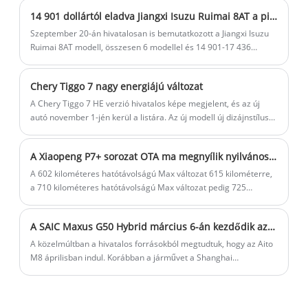
bontotta a pecsétet, beleértve a karosszériát, az akkumulátort, a
14 901 dollártól eladva Jiangxi Isuzu Ruimai 8AT a piacon Nyugodtabb és energiatakarékosabb
hajtásláncot, az elektronikus vezérlőberendezéseket és a belső
alkatrészeket.
Szeptember 20-án hivatalosan is bemutatkozott a Jiangxi Isuzu
Ruimai 8AT modell, összesen 6 modellel és 14 901-17 436
dolláros árkategóriával. Ezenkívül a tisztviselő 4 ajándékot is
piacra dobott, beleértve a 422 dolláros készpénzes támogatást
Chery Tiggo 7 nagy energiájú változat
és a 422 dolláros helyettesítési támogatást. Az új modellt 2,5
literes dízelmotorral és ZF 8 fokozatú automata
A Chery Tiggo 7 HE verzió hivatalos képe megjelent, és az új
sebességváltóval szerelik fel, ami javítja a napi vezetési
autó november 1-jén kerül a listára. Az új modell új dizájnstílust
kényelmet és csökkenti az energiafogyasztást.
és négykerék-meghajtással szerelt fel. Az új plusz verzió és a
nagy energiaigényű verzió november 1-jén egyszerre jelenik
A Xiaopeng P7+ sorozat OTA ma megnyílik nyilvános tesztelésre
meg.
A 602 kilométeres hatótávolságú Max változat 615 kilométerre,
a 710 kilométeres hatótávolságú Max változat pedig 725
kilométerre nő, a két modell ára 186 800 RMB, illetve 198 800
RMB. A Long Range Max Edition 245 LE-s egymotorral és egy
A SAIC Maxus G50 Hybrid március 6-án kezdődik az értékesítés előtti, 1,5L PHEV-vel rendelkezik
60,7 kWh-s akkumulátorral, míg az Ultra Long Range Max Edition
egy 313 LE-s egymotorral és egy 76,3 kWh-s akkumulátorral van
A közelmúltban a hivatalos forrásokból megtudtuk, hogy az Aito
felszerelve.
M8 áprilisban indul. Korábban a járművet a Shanghai
Autószalonon áprilisban debütálták, májusban eladásra
kerülnek, és júniusban kezdik meg a szállításokat. Várható, hogy
a teljes ütemterv felmozdítható. Referenciaként az Aito M9 ára