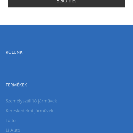
Beküldés
RÓLUNK
TERMÉKEK
Személyszállító járművek
Kereskedelmi járművek
Töltő
Li Auto