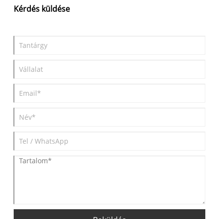
469 800 és 569 800 jüan, míg a Li L9 ára 409 800 és 439 800
Kérdés küldése
jüan. Várható, hogy az Aito M8 ára nagyon közel áll a Li L9 -hez,
és közvetlen versenyt teremt.