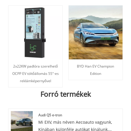
2x22KW padlóra szerelhető
BYD Han EV Champion
OCPP EV töltőállomás 55"-es
Edition
reklámképernyővel
Forró termékek
Audi Q5 e-tron
Mi EXV, más néven Aecoauto vagyunk,
Kínában különféle autókat kínálunk,