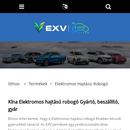
Itthon
>
Termékek
>
Elektromos Hajtású Robogó
Kína Elektromos hajtású robogó Gyártó, beszállító,
gyár
Biztos lehet benne, hogy a Elektromos hajtású robogó Kínában készült
gyárunkból vásárol. Az EXV járművek egy professzionális kínai