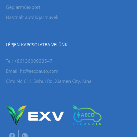
Gépjárműexport
Használt autók/járművek
LÉPJEN KAPCSOLATBA VELÜNK
Tel: +8613600933547
Email:
hz@aecoauto.com
Cím: No 611 Sishui Rd, Xiamen City, Kína