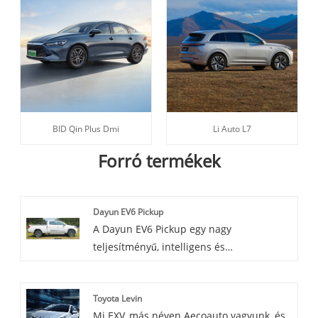
BID Qin Plus Dmi
Li Auto L7
Forró termékek
Dayun EV6 Pickup
A Dayun EV6 Pickup egy nagy
teljesítményű, intelligens és
környezetbarát elektromos kisteherautó
modell. Egyesíti a legfejlettebb
Toyota Levin
elektromos technológiát és a korabeli
Mi EXV, más néven Aecoauto vagyunk, és
kisteherautók praktikus tulajdonságait, és