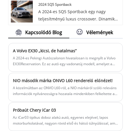
2024 SQ5 Sportback
A 2024-es SQ5 Sportback egy nagy
teljesítményű luxus crossover. Dinamikus
és sportos dizájnnal és erőteljes motorral
Kapcsolódó Blog
Vélemények
rendelkezik, amely lenyűgöző gyorsulást
biztosít. A belső tér egyszerre luxus és
technológiailag fejlett, kényelmes és
A Volvo EX30 „kicsi, de hatalmas”
magával ragadó vezetési élményt kínálva.
A 2024-es Pekingi Autószalonon hivatalosan is megnyílt a Volvo
A stílus, az erő és a kifinomultság
EX30Reservation. Ez az autó egy vadonatúj modell, amelyet a
Volvo Cars dobott piacra a kis tisztán elektromos luxus SUV-k
kombinációjával a 2024-es SQ5 Sportback
piacára. Ez egyben a Volvo eddigi legkisebb SUV-modellje. A
a legjobb választás azok számára, akik
NIO második márka ONVO L60 renderelő előnézet!
Haohan platform tisztán elektromos architektúrájára épül.
sportos, mégis kifinomult járműre
A közelmúltban az ONVO L60-ról, a NIO márkáról szóló releváns
vágynak.
információk nyilvánosságra hozatala mindenkiben felkeltette a
találgatásokat. Az előző, 2024-es Pekingi Autószalonon nem
adtak ki olyan információt, amelyről elmondható, hogy
Próbaút Chery iCar 03
étvágygerjesztő lenne.
Az iCar03 tipikus doboz alakú autó, egyenes elejével, lapos
motorburkolatával, nagyon rövid első és hátsó túlnyúlással, ami
ésszerűbb arányt hoz az első és a karosszéria között. Némileg