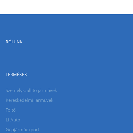
RÓLUNK
TERMÉKEK
Személyszállító járművek
Kereskedelmi járművek
Töltő
Li Auto
Gépjárműexport