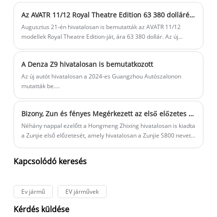
hasonlít a jelenleg sok hasonló modellhez, így a tervező nagy
Az AVATR 11/12 Royal Theatre Edition 63 380 dollárért kapható
erőfeszítéseket tett az autó elejére, hogy az a lehető
legkülönfélébb legyen.
Augusztus 21-én hivatalosan is bemutatták az AVATR 11/12
modellek Royal Theatre Edition-ját, ára 63 380 dollár. Az új
modell egyben az AVATR 11 és AVATR 12 új csúcsmodellje is
lesz. A jármű számos külső részlettel és exkluzív belső
A Denza Z9 hivatalosan is bemutatkozott
konfigurációval bővül.
Az új autót hivatalosan a 2024-es Guangzhou Autószalonon
mutatták be.
Két változata van: teljes töltésű és plug-in hibrid, összesen 5
típussal. Közepes és nagy méretű járműként helyezték el.
Bizony, Zun és fényes Megérkezett az első előzetes a Zunjie-ról S800 néven, és november 26-án jelenik meg
Néhány nappal ezelőtt a Hongmeng Zhixing hivatalosan is kiadta
a Zunjie első előzetesét, amely hivatalosan a Zunjie S800 nevet
viseli, és a tervek szerint november 26-án jelenik meg
hivatalosan. Az új autót korábban a Guangzhou Autószalonon
Kapcsolódó keresés
nagyra értékelték, és a Maybach S-osztályt célzó
milliókategóriás nagy szedánként helyezték el. A korábbi hírek
szerint az új autó 2025 tavasza előtt kerül forgalomba, a Zunjie
Ev jármű
EV járművek
második modellje pedig 2025 végén kerül piacra.
Kérdés küldése