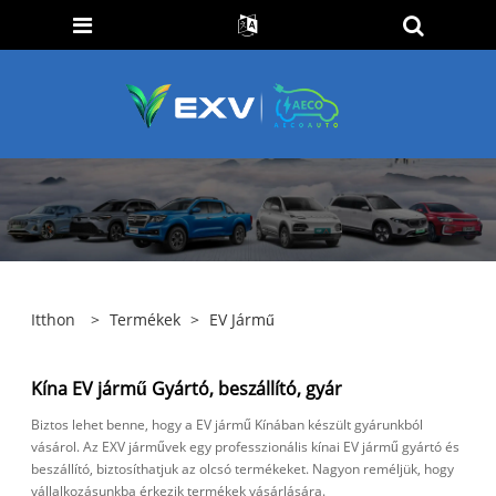
Itthon
>
Termékek
>
EV Jármű
Kína EV jármű Gyártó, beszállító, gyár
Biztos lehet benne, hogy a EV jármű Kínában készült gyárunkból
vásárol. Az EXV járművek egy professzionális kínai EV jármű gyártó és
beszállító, biztosíthatjuk az olcsó termékeket. Nagyon reméljük, hogy
vállalkozásunkba érkezik termékek vásárlására.