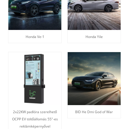
Honda Ve-1
Honda Yile
2x22KW padlóra szerelhető
BID He Dmi God of War
OCPP EV töltőállomás 55"-es
reklámképernyővel