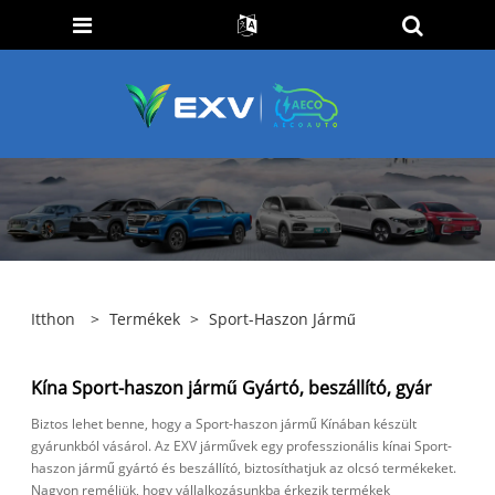
Itthon
>
Termékek
>
Sport-Haszon Jármű
Kína Sport-haszon jármű Gyártó, beszállító, gyár
Biztos lehet benne, hogy a Sport-haszon jármű Kínában készült
gyárunkból vásárol. Az EXV járművek egy professzionális kínai Sport-
haszon jármű gyártó és beszállító, biztosíthatjuk az olcsó termékeket.
Nagyon reméljük, hogy vállalkozásunkba érkezik termékek