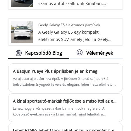
számos autót szállítunk Kínában,
beleértve a híres Exeed Follow the Trend-
et is.
Geely Galaxy E5 elektromos járművek
A Geely Galaxy E5 egy kompakt
elektromos SUV, amely jelöli a Geely
folyamatos kibővítését az elektromos
Kapcsolódó Blog
Vélemények
jármű piacán. Ezt az elektromos autót egy
robusztus elektromos motor hajtja, amely
maximális teljesítményt nyújt 160 kW, ami
A Baojun Yueye Plus áprilisban jelenik meg
218 lóerőnek és 320 nm -es
Az új autó új platformra épül. A jövőben 5 külső színben + 2
csúcsnyomatéknak felel meg. Az
belső színben (nyugodt fekete és elegáns fehér) lesz elérhető,
és áprilisban kerül forgalomba. Érdemes megemlíteni, hogy a
elektromos járművek két akkumulátorral
jelenleg eladó Baojun Yue-nak csak háromajtós változata van.
kaphatók: egy 49,52 kWh -os akkumulátor,
A kínai sportautó-márkák fejlődése a másolttól az eredetiig
amely 440 km -es és 60,22 kWh -os
Lehet, hogy a környezet akkoriban nem volt megfelelő. A
akkumulátort biztosít, amely a tartományt
következő években ezek a kínai márkák mind feladták a
530 km -re meghosszabbítja.
sportkocsik gyártásának ötletét. Csak 2016-ban jelent meg az
emberek előtt egy újabb kínai sportautó, vagyis a Qiantu K50. A
Lehet istálló, lehet tábor, lehet húzni a rakományt, elhatározta, hogy nem a kínai "K autó" Wuling Sunshine tisztán elektromos változata a hivatalos rajzok