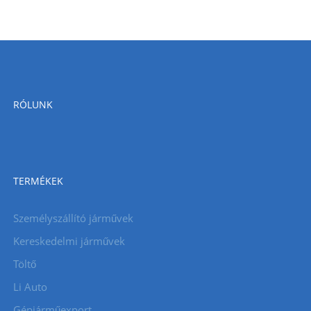
RÓLUNK
TERMÉKEK
Személyszállító járművek
Kereskedelmi járművek
Töltő
Li Auto
Gépjárműexport