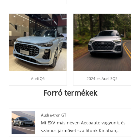
Audi Q6
2024-es Audi SQ5
Forró termékek
Audi e-tron GT
Mi EXV, más néven Aecoauto vagyunk, és
számos járművet szállítunk Kínában,
beleértve a híres Audi e-tron GT-t is. Az