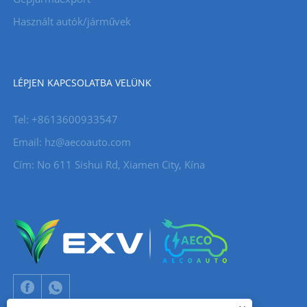
Használt autók/járművek
LÉPJEN KAPCSOLATBA VELÜNK
Tel: +8613600933547
Email:
hz@aecoauto.com
Cím: No 611 Sishui Rd, Xiamen City, Kína