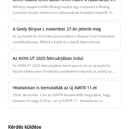
sportkocsi ebben az időben már nem hasonlítható össze azokkal
az autókkal, amelyek az ellenkező irányba jöttek.
Néhány nappal ezelőtt Wuling kiadott egy csoportot a Wuling
Sunshine tisztán elektromos változatának hivatalos képéről. A
képeken ennek a tisztán elektromos mikrofelületnek a sokrétű
felhasználása látható, beleértve a bódékat, áruszállítást,
A Geely Binyue L november 27-én jelenik meg
kempingezést stb., figyelembe véve a játékosságot és a
praktikumot.
Az új modell kis SUV-ként pozicionálva a Binyue Cool módosított
modellváltozata, főként a külső és a belső fejlesztéssel.
Az AION UT 2025 februárjában indul
Az AION UT 2025 februárjában kerül piacra, és az új autót kis,
tisztán elektromos ferdehátú szedánként helyezik el, amely az
Aion harmadik globális stratégiai modellje. A korábbi hírek
szerint az új autót 2025 januárjában már előértékesítik.
Hivatalosan is bemutatták az új AVATR 11-et
2024. december 2-án az AVATR illetékesétől megtudtuk, hogy
közepes és nagy SUV-ja - az új AVATR 11 - hivatalosan is
bemutatkozott, módosított modellként egy tisztán elektromos
változatot és egy kiterjesztett hatótávolságú változatot,
összesen 5 konfigurációs modellt dobott piacra.
Kérdés küldése