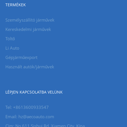
TERMÉKEK
Személyszállító járművek
Kereskedelmi járművek
Töltő
Li Auto
Gépjárműexport
Használt autók/járművek
LÉPJEN KAPCSOLATBA VELÜNK
Tel: +8613600933547
Email:
hz@aecoauto.com
Cím: No 611 Sishui Rd, Xiamen City, Kína