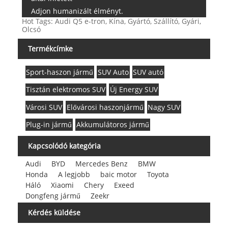
Adjon humanizált élményt.
Hot Tags: Audi Q5 e-tron, Kína, Gyártó, Szállító, Gyári,
Olcsó
Termékcímke
Sport-haszon jármű
SUV Auto
SUV autó
Tisztán elektromos SUV
Új Energy SUV
Városi SUV
Elővárosi haszonjármű
Nagy SUV
Plug-in jármű
Akkumulátoros jármű
Kapcsolódó kategória
Audi
BYD
Mercedes Benz
BMW
Honda
A legjobb
baic motor
Toyota
Háló
Xiaomi
Chery
Exeed
Dongfeng jármű
Zeekr
Kérdés küldése