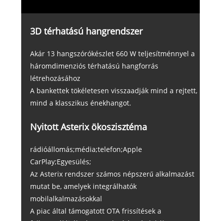
3D térhatású hangrendszer
Akár 13 hangszórókészlet 660 W teljesítménnyel a
háromdimenziós térhatású hangforrás
létrehozásához
A bankettek tökéletesen visszaadják mind a rejtett,
mind a klasszikus énekhangot.
Nyitott Asterix ökoszisztéma
rádióállomás;média;telefon;Apple
CarPlay;Egyesülés;
Az Asterix rendszer számos népszerű alkalmazást
mutat be, amelyek integrálhatók
mobilalkalmazásokkal
A piac által támogatott OTA frissítések a