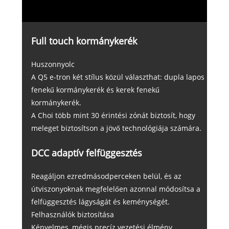
Full touch kormánykerék
Huszonnyolc
A Q5 e-tron két stílus közül választhat: dupla lapos
fenekű kormánykerék és kerek fenekű
kormánykerék.
A Choi több mint 30 érintési zónát biztosít, hogy
meleget biztosítson a jövő technológiája számára.
DCC adaptív felfüggesztés
Reagáljon ezredmásodperceken belül, és az
útviszonyoknak megfelelően azonnal módosítsa a
felfüggesztés lágyságát és keménységét.
Felhasználók biztosítása
Kényelmes, mégis precíz vezetési élmény.