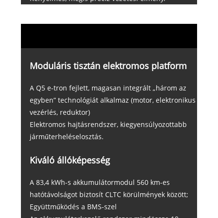
Moduláris tisztán elektromos platform
A Q5 e-tron fejlett, magasan integrált „három az
egyben” technológiát alkalmaz (motor, elektronikus
vezérlés, reduktor)
Elektromos hajtásrendszer, kiegyensúlyozottabb
járműterheléselosztás.
Kiváló állóképesség
A 83,4 kWh-s akkumulátormodul 560 km-es
hatótávolságot biztosít CLTC körülmények között;
Együttműködés a BMS-szel