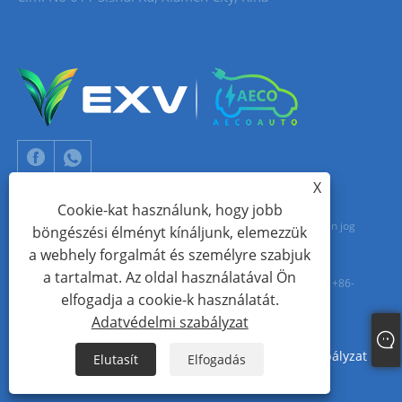
X
Cookie-kat használunk, hogy jobb
Copyright © 2024 Xiamen Aecoauto Technology Co., Ltd. Minden jog
böngészési élményt kínáljunk, elemezzük
a webhely forgalmát és személyre szabjuk
fenntartva.
a tartalmat. Az oldal használatával Ön
WEBOLDAL TECHNIKAI TÁMOGATÁS:
TIANYU HÁLÓZAT
Jack Lin: +86-
elfogadja a cookie-k használatát.
15559188336
Adatvédelmi szabályzat
Links
Sitemap
RSS
XML
Adatvédelmi szabályzat
Elutasít
Elfogadás