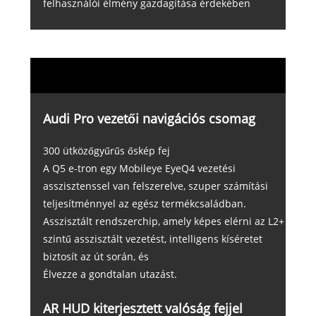
felhasználói élmény gazdagítása érdekében
Audi Pro vezetői navigációs csomag
300 ütközőgyűrűs őskép fej
A Q5 e-tron egy Mobileye EyeQ4 vezetési
asszisztenssel van felszerelve, szuper számítási
teljesítménnyel az egész termékcsaládban.
Asszisztált rendszerchip, amely képes elérni az L2+
szintű asszisztált vezetést, intelligens kíséretet
biztosít az út során, és
Élvezze a gondtalan utazást.
AR HUD kiterjesztett valóság fejjel