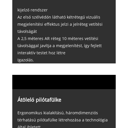
kijelző rendszer
Az első szélvédőn látható kétrétegű vizuális
megjelenítési effektus jelzi a jelréteg vetítési
távolságát
A 2,5 méteres AR réteg 10 méteres vetítési
távolsággal javítja a megjelenítést, így fejlett
interaktív testet hoz létre
Igazolás.
Átölelő pilótafülke
Ergonomikus kialakítású, háromdimenziós
térhatású pilótafülke létrehozása a technológia
által ihletett