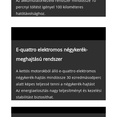
Az akkumulátorkezelő rendszer mindössze 10
percnyi töltést igényel 100 kilométeres
hatótávolsághoz.
E-quattro elektromos négykerék-
meghajtású rendszer
A kettős motorokból álló e-quattro elektromos
négykerék-hajtás mindössze 30 ezredmásodperc
alatt képes teljessé tenni a négykerék-hajtást
Az energiaelosztás nagy teljesítményt és kezelési
stabilitást biztosíthat.