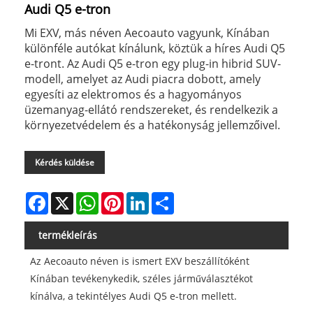
Audi Q5 e-tron
Mi EXV, más néven Aecoauto vagyunk, Kínában
különféle autókat kínálunk, köztük a híres Audi Q5
e-tront. Az Audi Q5 e-tron egy plug-in hibrid SUV-
modell, amelyet az Audi piacra dobott, amely
egyesíti az elektromos és a hagyományos
üzemanyag-ellátó rendszereket, és rendelkezik a
környezetvédelem és a hatékonyság jellemzőivel.
Kérdés küldése
Facebook
X
WhatsApp
Pinterest
LinkedIn
Share
termékleírás
Az Aecoauto néven is ismert EXV beszállítóként
Kínában tevékenykedik, széles járműválasztékot
kínálva, a tekintélyes Audi Q5 e-tron mellett.