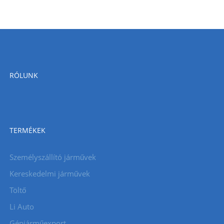
RÓLUNK
TERMÉKEK
Személyszállító járművek
Kereskedelmi járművek
Töltő
Li Auto
Gépjárműexport