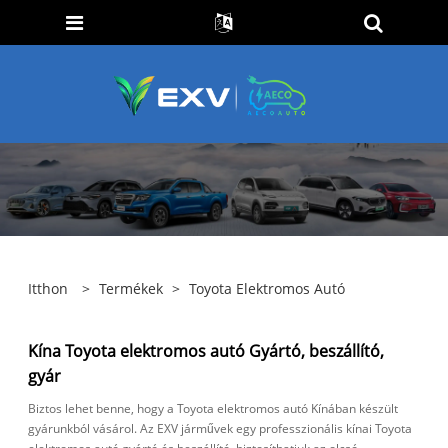
Itthon
>
Termékek
>
Toyota Elektromos Autó
Kína Toyota elektromos autó Gyártó, beszállító,
gyár
Biztos lehet benne, hogy a Toyota elektromos autó Kínában készült
gyárunkból vásárol. Az EXV járművek egy professzionális kínai Toyota