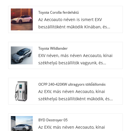
SUV-k praktikumát az elektromos
Toyota Corolla ferdehátú
járművek környezetvédelmi
Az Aecoauto néven is ismert EXV
teljesítményével ötvözi, és új vezetési
beszállítóként működik Kínában, és
élményt nyújt a fogyasztóknak.
különféle autókat kínál, köztük a híres
Toyota Corolla ferdehátú. A Toyota Corolla
Toyota Wildlander
ferdehátú kompakt ferdehátú, sportos
EXV néven, más néven Aecoauto, kínai
megjelenéssel és irányíthatósággal,
székhelyű beszállítók vagyunk, és
ideális fiatalok és családok számára,
különféle járműveket kínálunk, beleértve
rengeteg funkcióval és felszereltséggel.
a híres Toyota Wildlandert is. A Toyota
OCPP 240-420KW ultragyors töltőállomás
Wildlander egy nagy terepjáró, amelyet
Az EXV, más néven Aecoauto, kínai
erőteljes terepjáró képességei és tágas
székhelyű beszállítóként működik, és
belső terei miatt dicsértek.
különféle autókat kínál. Néhány autós
töltő is elérhető, köztük az OCPP 240-
BYD Destroyer 05
420KW ultragyors töltőállomás. Az OCPP
Az EXV, más néven Aecoauto, kínai
240-420KW Ultra Fast Charging Station