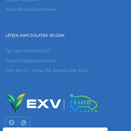
Használt autók/járművek
LÉPJEN KAPCSOLATBA VELÜNK
Tel: +8613600933547
Email:
hz@aecoauto.com
Cím: No 611 Sishui Rd, Xiamen City, Kína