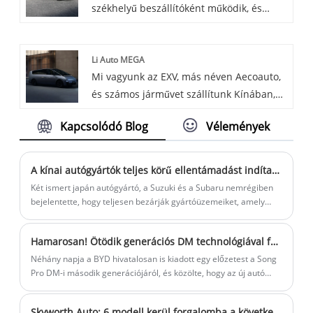
székhelyű beszállítóként működik, és
egy egyenáramú falra szerelhető
különféle autókat kínál, köztük a híres
töltőállomás, amely egyesíti a plug-and-
BYD Destroyer 05-öt.
charge technológiát az OCPP protokollal.
Li Auto MEGA
Úgy tervezték, hogy megfeleljen az
Mi vagyunk az EXV, más néven Aecoauto,
elektromos járművek felhasználóinak
és számos járművet szállítunk Kínában,
kényelmes és hatékony töltési igényeinek,
beleértve a híres Li Auto MEGA-t is. A Li
ideális töltési megoldást biztosítva
Kapcsolódó Blog
Vélemények
Auto MEGA egy nagyméretű, tisztán
otthonok, városrészek, parkolók és egyéb
elektromos modell a Li Auto márkától,
helyeken.
amely a városi mobilitás piacát célozza
A kínai autógyártók teljes körű ellentámadást indítanak! Két japán autógyártó kivonul a thaiföldi piacról
meg.
Két ismert japán autógyártó, a Suzuki és a Subaru nemrégiben
bejelentette, hogy teljesen bezárják gyártóüzemeiket, amely
döntés nagy figyelmet keltett az iparban és a piacon.
Hamarosan! Ötödik generációs DM technológiával felszerelve Megjelent a második generációs BYD Song Pro DM-i teaser képe
Néhány napja a BYD hivatalosan is kiadott egy előzetest a Song
Pro DM-i második generációjáról, és közölte, hogy az új autó
hamarosan piacra kerül. Az új modellt kompakt SUV-ként
helyezték el, és a BYD legújabb ötödik generációs DM plug-in
Skyworth Auto: 6 modell kerül forgalomba a következő 5 évben