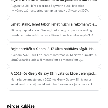
hibrid technológiájával szerelték fel.
Augusztus 26-i hírek szerint a Skyworth autók hivatalos
nyilvános száma szerint tegnap tartották a Skyworth 800V
szuper töltőmodell regionális listázási konferenciáját a
Guangzhou állomáson. A kiadott modell az EV6 II, amely
Lehet istálló, lehet tábor, lehet húzni a rakományt, elhatározta, hogy nem a kínai "K autó" Wuling Sunshine tisztán elektromos változata a hivatalos rajzok
magában foglalja a 400 V-os extrém vonalas verziót, a 800 V-os
God line-os verziót, a 800 V-os flash-verziót és a 800 V-os
Néhány nappal ezelőtt Wuling kiadott egy csoportot a Wuling
vakutöltős verziót négy konfigurációban, az árkategória 1,997 -
Sunshine tisztán elektromos változatának hivatalos képéről. A
2,426 millió dollárt takar.
képeken ennek a tisztán elektromos mikrofelületnek a sokrétű
felhasználása látható, beleértve a bódékat, áruszállítást,
Bejelentették a Xiaomi SU7 Ultra hatótávolságát. Hatótáv akár 630 km, akkumulátor kapacitása 93,7 kWh
kempingezést stb., figyelembe véve a játékosságot és a
praktikumot.
A Xiaomi SU7 Ultra-t az Ipari és Informatikai Minisztérium által a
járművásárlási adó alól mentesített és mentesített új
energiajármű-modellek katalógusából szereztük be. Az új
modellt 93,7 kWh-s akkumulátorral szerelték fel, hatótávolsága
A 2025 -ös Geely Galaxy E8 hivatalos képeit elengedték, és a jármű március 3 -án este eljut a piacra, amikor a Xingaoo 8 ugyanakkor debütál.
520/555/600/630 km, saját tömege 2360 kg. Hivatalos
bevezetése 2025 márciusában várható. Az új autót ugyanazzal a
Nemrégiben megjelent a 2025 -ös Geely Galaxy E8 hivatalos
kettős V8-as + V6-os hárommotoros összkerékhajtási
képei, amikor az új modell március 3 -án este eljut a piacra. A
rendszerrel szerelik fel, mint a prototípust, 1548 lóerős
továbbfejlesztett verzió egy LIDAR rendszert, valamint a külső, a
teljesítménnyel.
belső és az erőátviteli optimalizálásokat, valamint az
optimalizálásokat mutatja be. Ezenkívül a Geely Galaxy Xingyao
8 szintén debütál.
Kérdés küldése