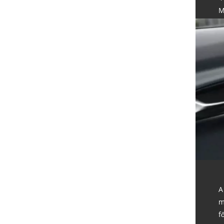
M
A
m
f