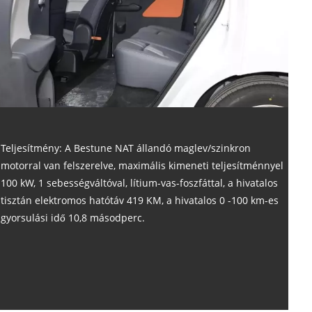
Teljesítmény: A Bestune NAT állandó maglev/szinkron
motorral van felszerelve, maximális kimeneti teljesítménnyel
100 kW, 1 sebességváltóval, lítium-vas-foszfáttal, a hivatalos
tisztán elektromos hatótáv 419 KM, a hivatalos 0 -100 km-es
gyorsulási idő 10,8 másodperc.