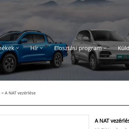
mékek
Hír
Elosztási program
Küld
> A NAT vezérlése
A NAT vezérlé