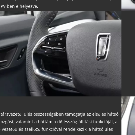
PV-ben elhelyezve,
 társvezetői ülés összességében támogatja az első és hátsó
ozgást, valamint a háttámla dőlésszög-állítási funkcióját, a
ő vezetőülés szellőző funkcióval rendelkezik, a hátsó ülés