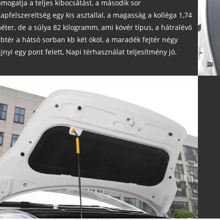
ámogatja a teljes kibocsátást, a második sor
lapfelszereltség egy kis asztallal, a magasság a kolléga 1,74
éter, de a súlya 82 kilogramm, ami kövér típus, a hátralévő
ábtér a hátsó sorban kb két ököl, a maradék fejtér négy
jjnyi egy pont felett, Napi térhasználat teljesítmény jó.