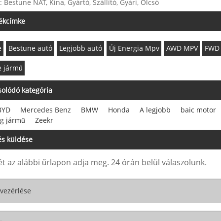
: Bestune NAT, Kína, Gyártó, Szállító, Gyári, Olcsó
ékcímke
e
Bestune autó
Legjobb autó
Új Energia Mpv
AWD MPV
FWD
e jármű
olódó kategória
BYD
Mercedes Benz
BMW
Honda
A legjobb
baic motor
g jármű
Zeekr
s küldése
t az alábbi űrlapon adja meg. 24 órán belül válaszolunk.