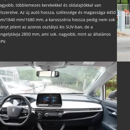
agyobb, többlemezes kerekekkel és oldalajtókkal van
elszerelve. Az új autó hossza, szélessége és magassága 4450
m/1840 mm/1680 mm, a karosszéria hossza pedig nem sok
lőnyt jelent az azonos osztályú kis SUV-ban, de a
engelytávja 2850 mm, ami sok. nagyobb, mint az általános
PV.