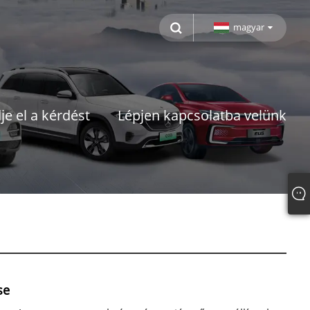
magyar
je el a kérdést
Lépjen kapcsolatba velünk
se