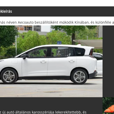
kleírás
más néven Aecoauto beszállítóként működik Kínában, és különféle au
z új autó általános karosszériája lekerekítettebb, és