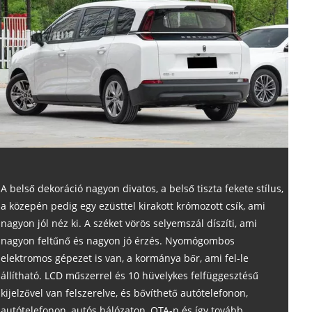
A belső dekoráció nagyon divatos, a belső tiszta fekete stílus,
a közepén pedig egy ezüsttel kirakott krómozott csík, ami
nagyon jól néz ki. A széket vörös selyemszál díszíti, ami
nagyon feltűnő és nagyon jó érzés. Nyomógombos
elektromos gépezet is van, a kormánya bőr, ami fel-le
állítható. LCD műszerrel és 10 hüvelykes felfüggesztésű
kijelzővel van felszerelve, és bővíthető autótelefonon,
autótelefonon, autós hálózaton, OTA-n és így tovább.