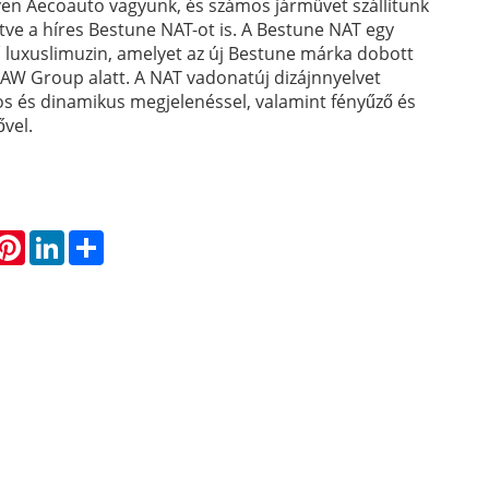
en Aecoauto vagyunk, és számos járművet szállítunk
tve a híres Bestune NAT-ot is. A Bestune NAT egy
luxuslimuzin, amelyet az új Bestune márka dobott
FAW Group alatt. A NAT vadonatúj dizájnnyelvet
sos és dinamikus megjelenéssel, valamint fényűző és
vel.
hatsApp
Pinterest
LinkedIn
Share