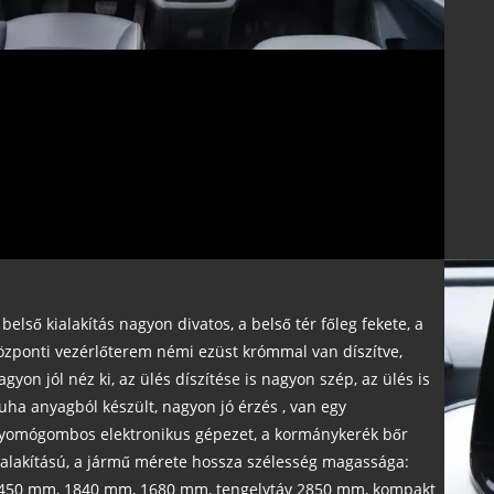
 belső kialakítás nagyon divatos, a belső tér főleg fekete, a
özponti vezérlőterem némi ezüst krómmal van díszítve,
agyon jól néz ki, az ülés díszítése is nagyon szép, az ülés is
uha anyagból készült, nagyon jó érzés , van egy
yomógombos elektronikus gépezet, a kormánykerék bőr
ialakítású, a jármű mérete hossza szélesség magassága:
450 mm, 1840 mm, 1680 mm, tengelytáv 2850 mm, kompakt