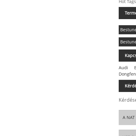
Hot Tags
Term
Bestun
Bestun
Kapcs
Audi
Dongfen
Kérdé
Kérdésé