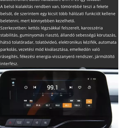
A belső kialakítás rendben van, tömörebbé teszi a fekete
belsőt, de szerintem egy kicsit több hálózati funkciót kellene
beletenni, mert könnyebben kezelhető.
Szerkezetben: kettős légzsákkal felszerelt, karosszéria
stabilitás, guminyomás riasztó, állandó sebességű körutazás,
hátsó tolatóradar, tolatóvideó, elektronikus kézifék, automata
parkolás, vezetési mód kiválasztása, emelkedőn való
rásegítés, fékezési energia-visszanyerő rendszer, járműtöltő
interfész.