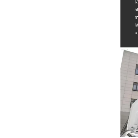
t
a
m
l
u