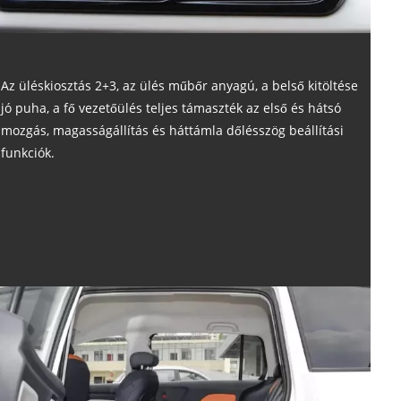
Az üléskiosztás 2+3, az ülés műbőr anyagú, a belső kitöltése
jó puha, a fő vezetőülés teljes támaszték az első és hátsó
mozgás, magasságállítás és háttámla dőlésszög beállítási
funkciók.