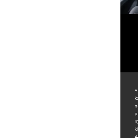
A
k
n
p
n
k
4