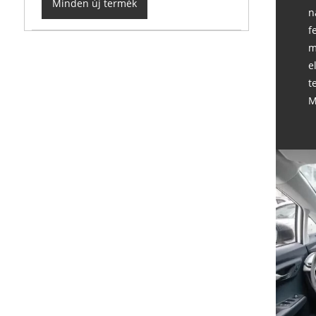
Minden új termék
n
f
m
e
t
M