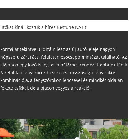
tókat kínál, köztük a híres Bestune NAT-t.
Formáját tekintve új dizájn lesz az új autó, eleje nagyon
népszerű zárt rács, felületén esőcsepp mintázat található. Az
előlapon egy logó is lóg, és a hűtőrács rendezettebbnek tűnik.
A kétoldali fényszórók hosszú és hosszúságú fénycsíkok
kombinációja, a fényszórókon lencsével és mindkét oldalán
fekete csíkkal, de a piacon vegyes a reakció.