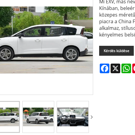
Mi EXV, más név
Kínában, beleér
közepes méretű 
piacra a China 
alkalmaz, stílu
kényelmes belső
Kérdés küldése
Facebook
X
W