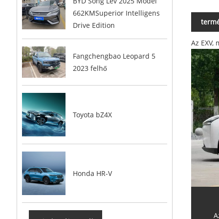
BYD Song Lev 2025 Model
662KMSuperior Intelligens
termé
Drive Edition
Az EXV, 
Fangchengbao Leopard 5
2023 felhő
Toyota bZ4X
Honda HR-V
A