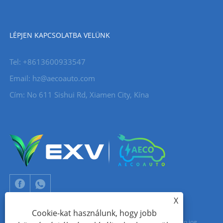
LÉPJEN KAPCSOLATBA VELÜNK
Tel: +8613600933547
Email:
hz@aecoauto.com
Cím: No 611 Sishui Rd, Xiamen City, Kína
X
Cookie-kat használunk, hogy jobb
Copyright © 2024 Xiamen Aecoauto Technology Co., Ltd. Minden jog