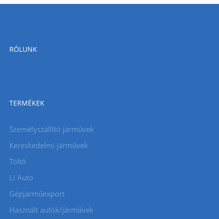
RÓLUNK
TERMÉKEK
Személyszállító járművek
Kereskedelmi járművek
Töltő
Li Auto
Gépjárműexport
Használt autók/járművek