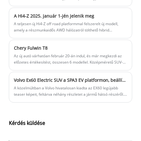
elektromos kishaszonjármű. A BYD E-VALI egy 3,5 tonnás/4,25
tonnás, tisztán elektromos kishaszonjármű, amelyet az európai
A Hi4-Z 2025. január 1-jén jelenik meg
piacra terveztek az utolsó mérföldes szállítás igényeinek
kielégítésére.
A teljesen új Hi4-Z off road platformmal felszerelt új modell,
amely a részmunkaidős AWD hálózatról tölthető hibrid
platformja, javítja a tisztán elektromos hatótávot.
Chery Fulwin T8
Az új autó várhatóan február 20-án indul, és már megkezdi az
előzetes értékesítést, összesen 6 modellel. Középméretű SUV-
ként helyezkedik el, 5 üléses és 7 üléses lehetőségeket kínál, és
két hajtáslánccal van felszerelve: 1,5L plug-in hibrid és 1,5T plug-
Volvo Ex60 Electric SUV a SPA3 EV platformon, beállítva a 2026 -os kiadásra
in hibrid.
A közelmúltban a Volvo hivatalosan kiadta az EX60 legújabb
teaser képeit, feltárva néhány részletet a jármű hátsó részéről.
Az új autót közepes méretű SUV-ként helyezik el, amelyet a
vadonatúj, egész elektromos platformon építettek, a Spa3 EV-
hez, és 2026-ban indítják. Ezenkívül az Ex60 piacra jutása után
az XC60 továbbra is eladható.
Kérdés küldése