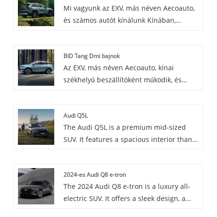
Mi vagyunk az EXV, más néven Aecoauto,
tágas és kényelmes belső terekkel
és számos autót kínálunk Kínában,
rendelkezik. Kényelmes ülésekkel és
beleértve a híres Toyota RAV4-et is. A
fejlett szórakoztató rendszerrel van
Toyota RAV4 egy népszerű kompakt SUV,
felszerelve, amely jó vezetési élményt
BID Tang Dmi bajnok
amelyet tartósságáért és
biztosít.
Az EXV, más néven Aecoauto, kínai
sokoldalúságáért dicsértek.
székhelyű beszállítóként működik, és
különféle autókat kínál, köztük a híres
BYD Tang DMI Championt is. A BYD Tang
Audi Q5L
DMI Champion egy közepes méretű SUV a
The Audi Q5L is a premium mid-sized
BYD Auto alatt, sportosabb dizájnnal és
SUV. It features a spacious interior thanks
teljesítményjellemzőkkel.
to its lengthened wheelbase, offers a
balance of power with 2.0T engines in
2024-es Audi Q8 e-tron
different power outputs, and comes with
The 2024 Audi Q8 e-tron is a luxury all-
a stylish design and advanced
electric SUV. It offers a sleek design, a
technology, making it a popular choice in
well-appointed interior, and has an EPA-
the luxury SUV market