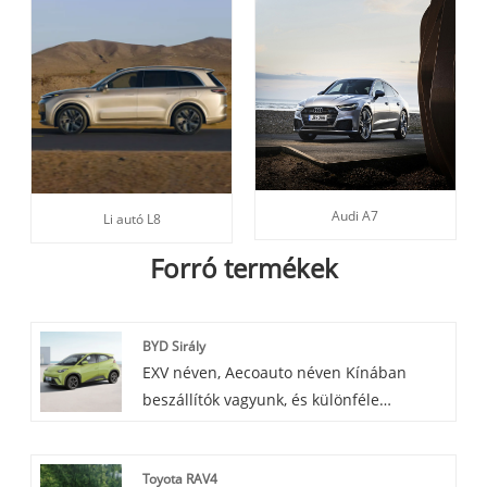
Audi A7
Li autó L8
Forró termékek
BYD Sirály
EXV néven, Aecoauto néven Kínában
beszállítók vagyunk, és különféle
járműveket kínálunk, beleértve a híres
BYD Seagull-t is. A BYD Seagull jármű
Toyota RAV4
stílusos és hangulatos külső dizájnnal,