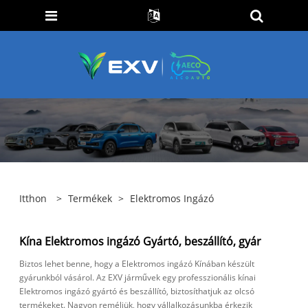
Itthon
>
Termékek
>
Elektromos Ingázó
Kína Elektromos ingázó Gyártó, beszállító, gyár
Biztos lehet benne, hogy a Elektromos ingázó Kínában készült
gyárunkból vásárol. Az EXV járművek egy professzionális kínai
Elektromos ingázó gyártó és beszállító, biztosíthatjuk az olcsó
termékeket. Nagyon reméljük, hogy vállalkozásunkba érkezik