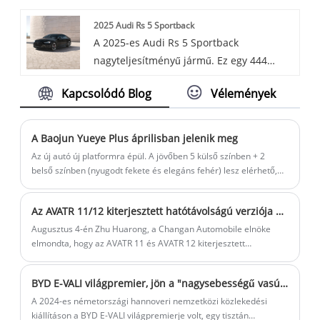
estimated range up to 285 miles, with a
2025 Audi Rs 5 Sportback
quick 10% to 80% charge time of just 31
A 2025-es Audi Rs 5 Sportback
minutes. Or, it combines Audi's signature
nagyteljesítményű jármű. Ez egy 444
style and electric technology, featuring
lóerős iker-turbó V6-ot, egy nyolc
powerful performance and advanced
Kapcsolódó Blog
Vélemények
sebességű automatikus sebességváltót és
features for a premium driving
a standard négykerék-meghajtót
experience.
tartalmazza, amely izgalmas vezetési
A Baojun Yueye Plus áprilisban jelenik meg
élményt kínál a karcsú kialakításával.
Az új autó új platformra épül. A jövőben 5 külső színben + 2
Vagy ötvözi az energiát és a stílust,
belső színben (nyugodt fekete és elegáns fehér) lesz elérhető,
és áprilisban kerül forgalomba. Érdemes megemlíteni, hogy a
büszkélkedhet a sportos megjelenéssel
jelenleg eladó Baojun Yue-nak csak háromajtós változata van.
és az erős teljesítmény képességekkel, így
Az AVATR 11/12 kiterjesztett hatótávolságú verziója hivatalosan szeptemberben jelenik meg
kiemelkedik a luxus sportkötésű
Augusztus 4-én Zhu Huarong, a Changan Automobile elnöke
szegmensben.
elmondta, hogy az AVATR 11 és AVATR 12 kiterjesztett
hatótávolságú változata hivatalosan szeptemberben fog
megjelenni. Ezzel egy időben az AVATR 07 kiterjesztett
BYD E-VALI világpremier, jön a "nagysebességű vasút" BYD verziója! A belső tér hatalmas
hatótávolságú és tisztán elektromos változata is megjelenik
szeptemberben.
A 2024-es németországi hannoveri nemzetközi közlekedési
kiállításon a BYD E-VALI világpremierje volt, egy tisztán