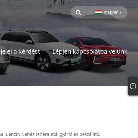
magyar
je el a kérdést
Lépjen kapcsolatba velünk
ai Benzin Nehéz teherautók gyártó és beszállító,