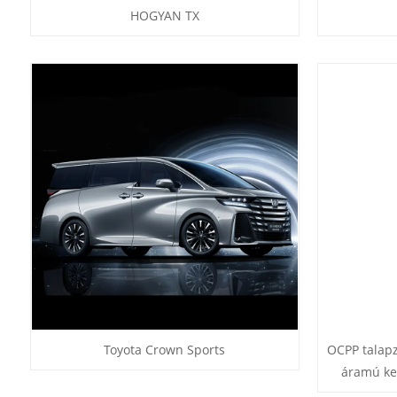
HOGYAN TX
Toyota Crown Sports
OCPP talap
áramú ke