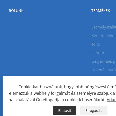
RÓLUNK
TERMÉKEK
Személyszállí
Kereskedelmi
Töltő
Li Auto
Gépjárműexp
Használt aut
Cookie-kat használunk, hogy jobb böngészési élmé
Copyright © 2024 Xiamen Aecoauto Technology Co., Ltd. Minde
elemezzük a webhely forgalmát és személyre szabjuk a t
WEBOLDAL TECHNIKAI TÁMOGATÁS:
TIANYU HÁLÓZAT
Jack Lin
használatával Ön elfogadja a cookie-k használatát.
Adat
Links
Sitemap
RSS
XML
Adatvédelmi szabályzat
Elutasít
Elfogadás