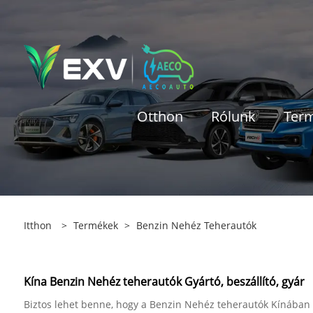
Otthon
Rólunk
Ter
Itthon
>
Termékek
>
Benzin Nehéz Teherautók
Kína Benzin Nehéz teherautók Gyártó, beszállító, gyár
Biztos lehet benne, hogy a Benzin Nehéz teherautók Kínában k