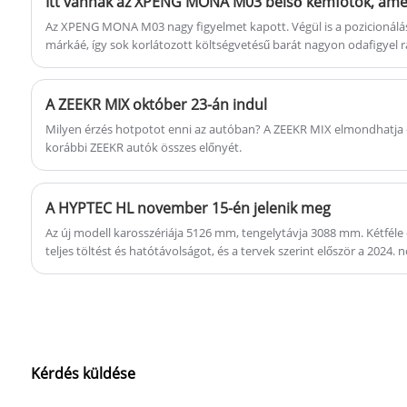
Az XPENG MONA M03 nagy figyelmet kapott. Végül is a pozicionál
márkáé, így sok korlátozott költségvetésű barát nagyon odafigyel r
megjelenését tették közzé, ezúttal pedig kémfotókat kaptunk az új já
új autót augusztusban mutatják be, és tisztán elektromos kompakt 
A ZEEKR MIX október 23-án indul
Milyen érzés hotpotot enni az autóban? A ZEEKR MIX elmondhatja ezt
korábbi ZEEKR autók összes előnyét.
A HYPTEC HL november 15-én jelenik meg
Az új modell karosszériája 5126 mm, tengelytávja 3088 mm. Kétféle e
teljes töltést és hatótávolságot, és a tervek szerint először a 202
Autószalonon mutatják be.
Kérdés küldése