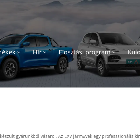
mékek
Hír
Elosztási program
Küld
észült gyárunkból vásárol. Az EXV járművek egy professzionális kín