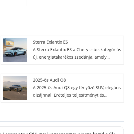
Sterra Exlantix ES
A Sterra Exlantix ES a Chery csúcskategóriás
új, energiatakarékos szedánja, amely
világszínvonalú kényelemmel,
energiafogyasztással, intelligenciával és
biztonsággal rendelkezik, hogy a
2025-ös Audi Q8
felhasználók számára rendkívül kényelmes
A 2025-ös Audi Q8 egy fényűző SUV, elegáns
vezetési élményt nyújtson.
dizájnnal. Erőteljes teljesítményt és
csúcstechnológiás belső teret kínál a
kivételes vezetési élmény érdekében.