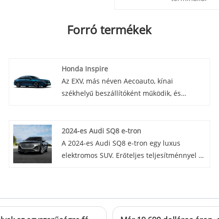
Forró termékek
Honda Inspire
Az EXV, más néven Aecoauto, kínai
székhelyű beszállítóként működik, és
különféle autókat kínál, köztük a híres
Honda Inspire-t. A Honda Inspire egy
közepes méretű szedán, amelyet
2024-es Audi SQ8 e-tron
elsősorban a japán hazai piacon
A 2024-es Audi SQ8 e-tron egy luxus
értékesítenek. Kényelmes utazásáról, tágas
elektromos SUV. Erőteljes teljesítménnyel és
belső teréről és fejlett funkcióiról ismert.
stílusos kialakítással, fejlett funkciókkal
büszkélkedhet.