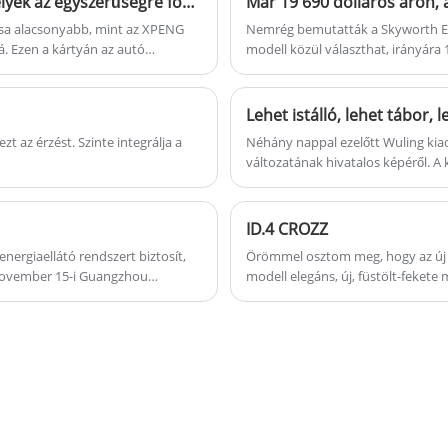
Itt vannak az XPENG MONA M03 belső kémfotók, amelyek az egyszerűségre fókuszálnak, hasonlóan a Tesla Model 3-hoz
ása alacsonyabb, mint az XPENG
Nemrég bemutatták a Skyworth EV6
á. Ezen a kártyán az autó
modell közül választhat, irányára 
rmű belsejéről. A hírek szerint az
kialakításában nem sokat változot
szedánként helyezik el.
továbbfejlesztették a 800 V-os töl
gyorstöltés 20%-ról 70%-ra. Tehát
 az érzést. Szinte integrálja a
Néhány nappal ezelőtt Wuling kia
változatának hivatalos képéről. A
felhasználása látható, beleértve a
játékosságot és a praktikumot.
ID.4 CROZZ
nergiaellátó rendszert biztosít,
Örömmel osztom meg, hogy az új 
4. november 15-i Guangzhou
modell elegáns, új, füstölt-feket
keréktárcsákkal, hátsó feliratokka
teljesítményopciók között szerepe
amelyek 442-600 km-es hatótávol