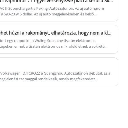
Már 19 690 dolláros áron, a Leapmotor C11-gyel versenyezve piacra kerül a Skyworth EV6 II Supercharger.
 II Superchargert a Pekingi Autószalonon. Az új autó három
19 690-23 915 dollár. Az új autó megjelenésében és belső
t a jelenlegi modellhez képest. A lényeg, hogy az új autóban
tési architektúrát, és mindössze 7,5 percet vesz igénybe a
 hogyan teljesít az új autó? Nézzük meg.
Lehet istálló, lehet tábor, lehet húzni a rakományt, elhatározta, hogy nem a kínai "K autó" Wuling Sunshine tisztán elektromos változata a hivatalos rajzok
dott egy csoportot a Wuling Sunshine tisztán elektromos
 képeken ennek a tisztán elektromos mikrofelületnek a sokrétű
 bódékat, áruszállítást, kempingezést stb., figyelembe véve a
Volkswagen ID.4 CROZZ a Guangzhou Autószalonon debütál. Ez a
e megjelenési csomaggal rendelkezik, amely megfeketedett
l és ablakborításokkal erősíti sportos megjelenését. A
l egy 170 vagy 204 lóerős egymotor és egy 313 lóerős kettős motor,
ságot kínálnak CLTC körülmények között.