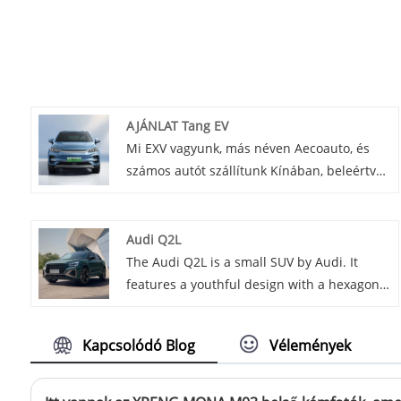
AJÁNLAT Tang EV
Mi EXV vagyunk, más néven Aecoauto, és
számos autót szállítunk Kínában, beleértve
a híres BYD Tang EV-t is. A BYD Tang EV egy
közepes méretű SUV elektromos jármű,
amely tágas belső teret és kiváló
Audi Q2L
teljesítményt biztosít.
The Audi Q2L is a small SUV by Audi. It
features a youthful design with a hexagonal
grille and customizable C-pillar. It offers a
comfortable interior with high-tech
Kapcsolódó Blog
Vélemények
features like the virtual cockpit, and comes
with a 1.4T engine and a 7-speed dual-
clutch transmission.