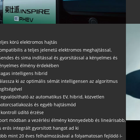
eljes körű elektromos hajtás
ompatibilis a teljes jelenetű elektromos meghajtással,
sendes és sima indítással és gyorsítással a kényelmes és
ényelmes élmény érdekében
agas intelligens hibrid
álassza ki az optimális sémát intelligensen az algoritmus
egítségével
egvalósítható az automatikus EV, hibrid, közvetlen
otorcsatlakozás és egyéb hajtásmód
 kontroll üdítő érzése
port módban a vezérlési élmény könnyedebb és lineárisabb,
s erős integrált gyorsított hangot ad ki
öbb mint 20 éves felhalmozásával a folyamatosan fejlődő i-