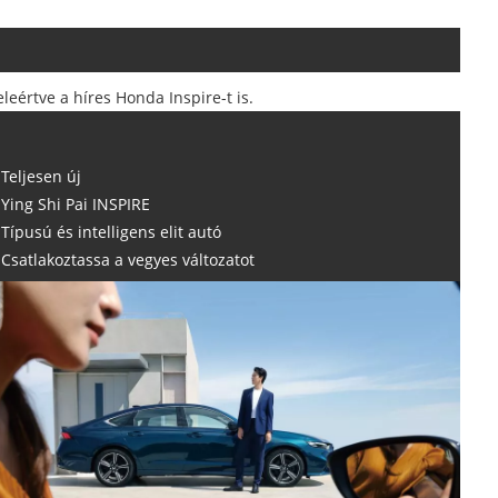
eértve a híres Honda Inspire-t is.
Teljesen új
Ying Shi Pai INSPIRE
Típusú és intelligens elit autó
Csatlakoztassa a vegyes változatot