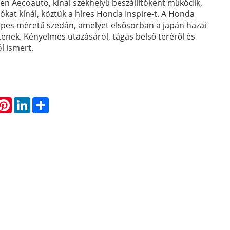
en Aecoauto, kínai székhelyű beszállítóként működik,
tókat kínál, köztük a híres Honda Inspire-t. A Honda
epes méretű szedán, amelyet elsősorban a japán hazai
tenek. Kényelmes utazásáról, tágas belső teréről és
ól ismert.
hatsApp
Pinterest
LinkedIn
Share