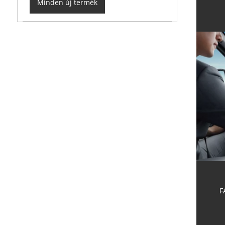
Minden új termék
F