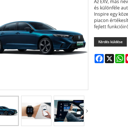
Az EXV, más név
és különféle au
Inspire egy köz
piacon értékesí
fejlett funkcióir
Kérdés küldése
Facebook
X
W