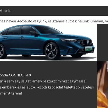
kleírás
más néven Aecoauto vagyunk, és számos autót kínálunk Kínában, bel
onda CONNECT 4.0
enki sem egy sziget, amely összeköt minket egymással
z emberek és az autók közötti kapcsolat fejlettebb vezetési
lményt teremt