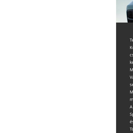
T
K
c
k
M
V
s
M
m
A
S
é
T