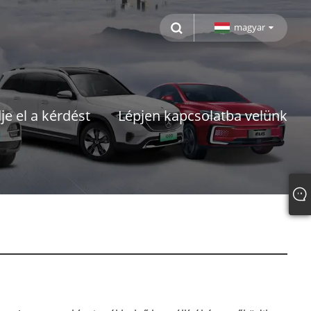
magyar
je el a kérdést
Lépjen kapcsolatba velünk
e