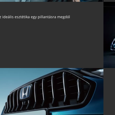
z ideális esztétika egy pillantásra megdől