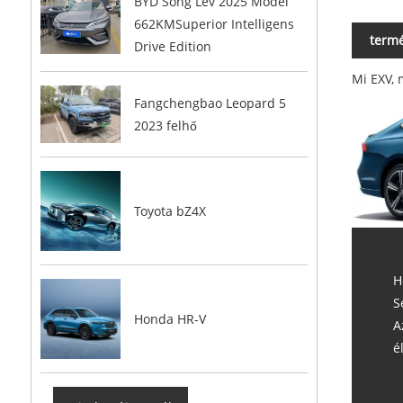
BYD Song Lev 2025 Model
662KMSuperior Intelligens
termé
Drive Edition
Mi EXV, 
Fangchengbao Leopard 5
2023 felhő
Toyota bZ4X
H
S
Honda HR-V
A
é