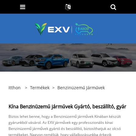
Itthon
>
Termékek
>
Benzinüzemű Járművek
Kína Benzinüzemű járművek Gyártó, beszállító, gyár
Biztos lehet benne, hogy a Benzinüzemű járművek Kínában készült
gyárunkból vásárol. Az EXV járművek egy professzionális kínai
Benzinüzemű járművek gyártó és beszállító, biztosíthatjuk az olcsó
termékeket. Nagyon reméljük, hogy vállalkozásunkba érkezik