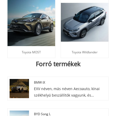
Toyota MOST
Toyota Wildlander
Forró termékek
BMW iX
EXV néven, más néven Aecoauto, kínai
székhelyű beszállítók vagyunk, és
különféle járműveket kínálunk, beleértve
a híres BMW iX-et is. A BMW iX egy
BYD Song L
futurisztikus, teljesen elektromos SUV,