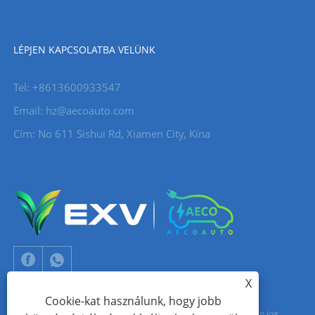
LÉPJEN KAPCSOLATBA VELÜNK
Tel: +8613600933547
Email:
hz@aecoauto.com
Cím: No 611 Sishui Rd, Xiamen City, Kína
X
Cookie-kat használunk, hogy jobb
Copyright © 2024 Xiamen Aecoauto Technology Co., Ltd. Minden jog