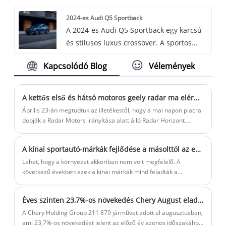
et. A Neta X egy luxus sportautó kiváló
2024-es Audi Q5 Sportback
gyorsulással és irányíthatósággal, amely
A 2024-es Audi Q5 Sportback egy karcsú
páratlan sebességű utazásra visz. . Fejlett
és stílusos luxus crossover. A sportos
technológiai berendezésekkel van
dizájnelemeket tágas és high-tech
felszerelve, például autonóm vezetést
Kapcsolódó Blog
Vélemények
belsővel ötvözi. Erőteljes motorral hajtott,
segítő rendszerekkel, hogy nagyobb
sima futást és kiváló kezelhetőséget kínál.
kényelmet nyújtson a vezetésben.
Speciális funkcióival és prémium
A kettős első és hátsó motoros geely radar ma elérhető lesz.
felületeivel a Q5 Sportback nagyszerű
Április 23-án megtudtuk az illetékestől, hogy a mai napon piacra
választás azok számára, akik a
dobják a Radar Motors irányítása alatt álló Radar Horizont.
Korábban megnyílt az új autók vakrendelése.
teljesítmény és a luxus kombinációját
keresik.
A kínai sportautó-márkák fejlődése a másolttól az eredetiig
Lehet, hogy a környezet akkoriban nem volt megfelelő. A
következő években ezek a kínai márkák mind feladták a
sportkocsik gyártásának ötletét. Csak 2016-ban jelent meg az
emberek előtt egy újabb kínai sportautó, vagyis a Qiantu K50. A
Éves szinten 23,7%-os növekedés Chery August eladásai több mint 210 000 darab
sportkocsi ebben az időben már nem hasonlítható össze azokkal
az autókkal, amelyek az ellenkező irányba jöttek.
A Chery Holding Group 211 879 járművet adott el augusztusban,
ami 23,7%-os növekedést jelent az előző év azonos időszakához