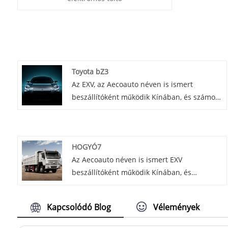
Toyota bZ3
Az EXV, az Aecoauto néven is ismert
beszállítóként működik Kínában, és számos
járművet kínál, köztük a híres Toyota bZ3-at.
A Toyota bZ3 a Toyota legújabb elektromos
modellje, nulla károsanyag-kibocsátással,
HOGYÓ7
nagy hatótávolsággal és fejlett
Az Aecoauto néven is ismert EXV
technológiával.
beszállítóként működik Kínában, és
különféle autókat kínál, köztük a híres
HOWO7-et. A HOWO7 sorozat a közepes és
Kapcsolódó Blog
Vélemények
nehéz teherautó-modellek közé tartozik,
nagy teljesítményű motorokkal szerelve,