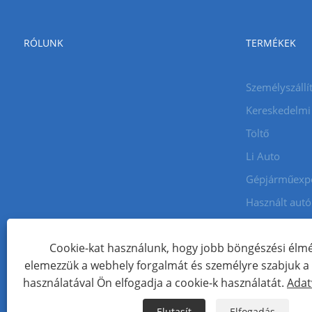
RÓLUNK
TERMÉKEK
Személyszállí
Kereskedelmi
Töltő
Li Auto
Gépjárműexp
Használt aut
Cookie-kat használunk, hogy jobb böngészési élmé
Copyright © 2024 Xiamen Aecoauto Technology Co., Ltd. Minde
elemezzük a webhely forgalmát és személyre szabjuk a t
WEBOLDAL TECHNIKAI TÁMOGATÁS:
TIANYU HÁLÓZAT
Jack Lin
használatával Ön elfogadja a cookie-k használatát.
Adat
Links
Sitemap
RSS
XML
Adatvédelmi szabályzat
Elutasít
Elfogadás