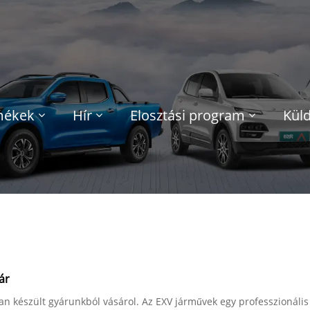
mékek
Hír
Elosztási program
Küld
ár
n készült gyárunkból vásárol. Az EXV járművek egy professzionális k