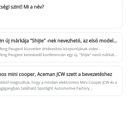
elemezni és feldolgozni az
égi szint! Mi a név?
energiahatékonyság javítása és a költségek
csökkentése érdekében.
A Dongfeng Peugeot-Citroën új márkája "Shijie" -nek nevezhető, az első modelljével, a Fukang 06-val, új tervezési nyelvet fogadva el.
eng Peugeot közvetlen értékesítési központjának video -
feng Peugeot kereskedő konferencián egy új, "Shijie" nevű márkát
, hogy az Ipari és Információs Minisztérium korábban bejelentett
ogót tartalmaz, és a "Hedmos" márka azonosítója, amely megfelel a
al, ami azt sugallja, hogy ez lehet az első modell ennek alatt. Új
omos mini cooper, Aceman JCW szett a bevezetéshez
sokból megtudtuk, hogy a minden elektromos Mini Cooper JCW és a
jigangban található Spotlight Automotive Factory
zen állnak a kínai piacon való közelgő bevezetésre. Ezt követően
 szállítják.