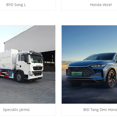
BYD Song L
Honda Vezel
Speciális jármű
BID Tang Dmi Hono