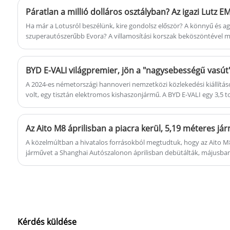
amelyek célja, hogy a felhasználók számára
Páratlan a millió dolláros osztályban? Az igazi Lutz E
nagy hatékonyságú és nagy
Ha már a Lotusról beszélünk, kire gondolsz először? A könnyű és agil
megbízhatóságú szállítási megoldásokat
szuperautószerűbb Evora? A villamosítási korszak beköszöntével 
megvan a Lotus új elektromos szuperautója – – Az EMEYA a jelenleg
kínáljanak.
szerint az új autót jövőre állítják gyártásba. Az EMEYA R+ ennek az
változata.
A 2024-es németországi hannoveri nemzetközi közlekedési kiállítás
volt, egy tisztán elektromos kishaszonjármű. A BYD E-VALI egy 3,5 t
elektromos kishaszonjármű, amelyet az európai piacra terveztek az 
igényeinek kielégítésére.
A közelmúltban a hivatalos forrásokból megtudtuk, hogy az Aito M8
járművet a Shanghai Autószalonon áprilisban debütálták, májusban
kezdik meg a szállításokat. Várható, hogy a teljes ütemterv felmozd
ára 469 800 és 569 800 jüan, míg a Li L9 ára 409 800 és 439 800 jüan
nagyon közel áll a Li L9 -hez, és közvetlen versenyt teremt.
Kérdés küldése