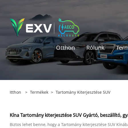
Otthon
Rólunk
Ter
Itthon
>
Termékek
>
Tartomány Kiterjesztése SUV
Kína Tartomány kiterjesztése SUV Gyártó, beszállító, gy
Biztos lehet benne, hogy a Tartomány kiterjesztése SUV Kínába