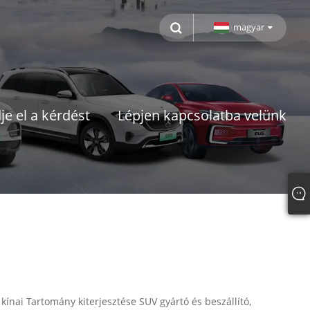
magyar
je el a kérdést
Lépjen kapcsolatba velünk
ínai Tartomány kiterjesztése SUV gyártó és beszállító,