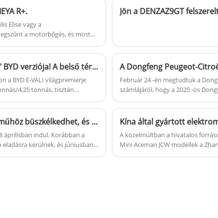
élvezetes vezetési élményt nyújt.
MEYA R+.
Jön a DENZAZ9GT felszerelts
is Elise vagy a
megszűnt a motorbőgés, és most
 rendelkezésre álló információk
 autónak a nagy teljesítményű
BYD E-VALI világpremier, jön a "nagysebességű vasút" BYD verziója! A belső tér hatalmas
on a BYD E-VALI világpremierje
Február 24 -én megtudtuk a Dongf
onnás/4,25 tonnás, tisztán
számlájáról, hogy a 2025 -ös Dong
utolsó mérföldes szállítás
mutattak be. Érdemes megemlíteni
Dongfeng Fukang 06 modellje új l
"Shijie" -re vonatkozó információkk
Az Aito M8 áprilisban a piacra kerül, 5,19 méteres járműhöz büszkélkedhet, és az ára várhatóan a Li L9 versenytársa.
Kína által gyártott elektr
márka.
 áprilisban indul. Korábban a
A közelmúltban a hivatalos forrá
 eladásra kerülnek, és júniusban
Mini Aceman JCW modellek a Zhang
ítható. Referenciaként az Aito M9
tömeggyártásába léptek be, és kés
. Várható, hogy az Aito M8 ára
ezt a két modellt a globális piacra is