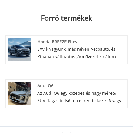
Forró termékek
Honda BREEZE Ehev
EXV-k vagyunk, más néven Aecoauto, és
Kínában változatos járműveket kínálunk,
beleértve a tekintélyes Honda BREEZE
Ehevet. A Honda Fit a Honda autó egy kis
modellje, amely bizonyos piacokon Honda
Audi Q6
Fit néven ismert. Az Ehev az autó hibrid
Az Audi Q6 egy közepes és nagy méretű
változatára utalhat, azaz egy elektromos
SUV. Tágas belső térrel rendelkezik, 6 vagy 7
motorral és belső égésű motorral ellátott
üléssel, erőteljes motorválasztékkal.
hibrid hajtásláncra.
Egyedülálló tervezési nyelvezetű, olyan
fejlett technológiákkal rendelkezik, mint a
quattro összkerékhajtás, és kényelmes és